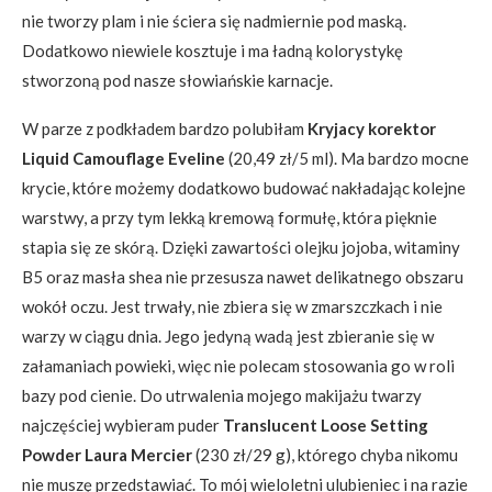
nie tworzy plam i nie ściera się nadmiernie pod maską.
Dodatkowo niewiele kosztuje i ma ładną kolorystykę
stworzoną pod nasze słowiańskie karnacje.
W parze z podkładem bardzo polubiłam
Kryjacy korektor
Liquid Camouflage Eveline
(20,49 zł/5 ml). Ma bardzo mocne
krycie, które możemy dodatkowo budować nakładając kolejne
warstwy, a przy tym lekką kremową formułę, która pięknie
stapia się ze skórą. Dzięki zawartości olejku jojoba, witaminy
B5 oraz masła shea nie przesusza nawet delikatnego obszaru
wokół oczu. Jest trwały, nie zbiera się w zmarszczkach i nie
warzy w ciągu dnia. Jego jedyną wadą jest zbieranie się w
załamaniach powieki, więc nie polecam stosowania go w roli
bazy pod cienie. Do utrwalenia mojego makijażu twarzy
najczęściej wybieram puder
Translucent Loose Setting
Powder Laura Mercier
(230 zł/29 g), którego chyba nikomu
nie muszę przedstawiać. To mój wieloletni ulubieniec i na razie