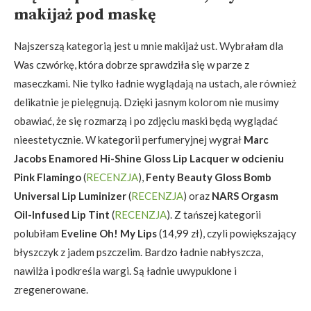
makijaż pod maskę
Najszerszą kategorią jest u mnie makijaż ust. Wybrałam dla
Was czwórkę, która dobrze sprawdziła się w parze z
maseczkami. Nie tylko ładnie wyglądają na ustach, ale również
delikatnie je pielęgnują. Dzięki jasnym kolorom nie musimy
obawiać, że się rozmarzą i po zdjęciu maski będą wyglądać
nieestetycznie. W kategorii perfumeryjnej wygrał
Marc
Jacobs Enamored Hi-Shine Gloss Lip Lacquer w odcieniu
Pink Flamingo
(
RECENZJA
),
Fenty Beauty
Gloss Bomb
Universal Lip Luminizer
(
RECENZJA
) oraz
NARS Orgasm
Oil-Infused Lip Tint
(
RECENZJA
). Z tańszej kategorii
polubiłam
Eveline Oh! My Lips
(14,99 zł), czyli powiększający
błyszczyk z jadem pszczelim. Bardzo ładnie nabłyszcza,
nawilża i podkreśla wargi. Są ładnie uwypuklone i
zregenerowane.