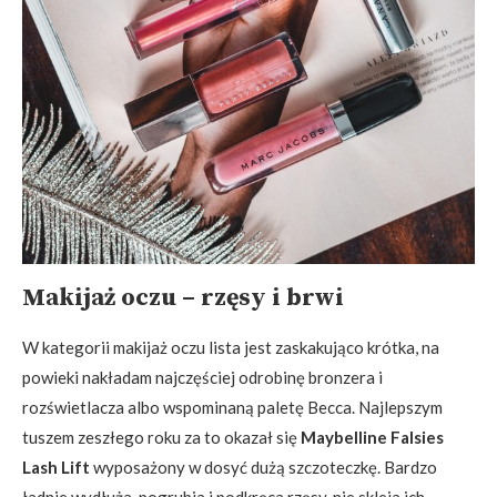
Makijaż oczu – rzęsy i brwi
W kategorii makijaż oczu lista jest zaskakująco krótka, na
powieki nakładam najczęściej odrobinę bronzera i
rozświetlacza albo wspominaną paletę Becca. Najlepszym
tuszem zeszłego roku za to okazał się
Maybelline Falsies
Lash Lift
wyposażony w dosyć dużą szczoteczkę. Bardzo
ładnie wydłuża, pogrubia i podkręca rzęsy, nie skleja ich