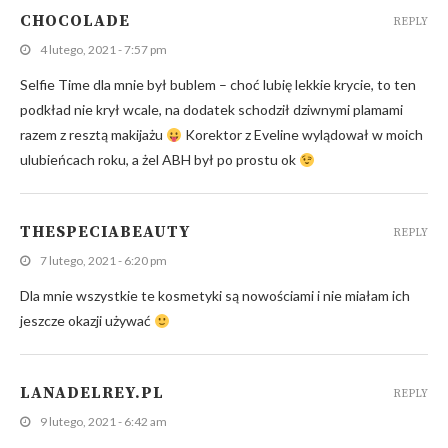
CHOCOLADE
REPLY
4 lutego, 2021 - 7:57 pm
Selfie Time dla mnie był bublem – choć lubię lekkie krycie, to ten
podkład nie krył wcale, na dodatek schodził dziwnymi plamami
razem z resztą makijażu
Korektor z Eveline wylądował w moich
ulubieńcach roku, a żel ABH był po prostu ok
THESPECIABEAUTY
REPLY
7 lutego, 2021 - 6:20 pm
Dla mnie wszystkie te kosmetyki są nowościami i nie miałam ich
jeszcze okazji używać
LANADELREY.PL
REPLY
9 lutego, 2021 - 6:42 am