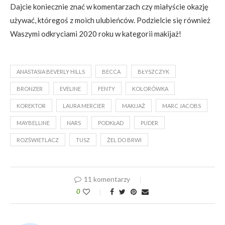
Dajcie koniecznie znać w komentarzach czy miałyście okazję
używać, któregoś z moich ulubieńców. Podzielcie się również
Waszymi odkryciami 2020 roku w kategorii makijaż!
ANASTASIA BEVERLY HILLS
BECCA
BŁYSZCZYK
BRONZER
EVELINE
FENTY
KOLORÓWKA
KOREKTOR
LAURA MERCIER
MAKIJAŻ
MARC JACOBS
MAYBELLINE
NARS
PODKŁAD
PUDER
ROZŚWIETLACZ
TUSZ
ŻEL DO BRWI
11 komentarzy
0