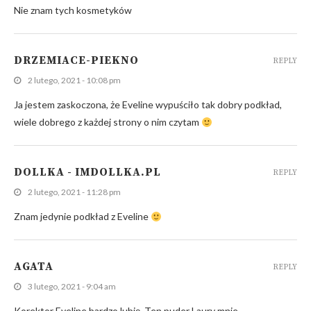
Nie znam tych kosmetyków
DRZEMIACE-PIEKNO
REPLY
2 lutego, 2021 - 10:08 pm
Ja jestem zaskoczona, że Eveline wypuściło tak dobry podkład,
wiele dobrego z każdej strony o nim czytam
DOLLKA - IMDOLLKA.PL
REPLY
2 lutego, 2021 - 11:28 pm
Znam jedynie podkład z Eveline
AGATA
REPLY
3 lutego, 2021 - 9:04 am
Korektor Eveline bardzo lubię. Ten puder Laury mnie