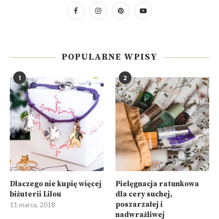
POPULARNE WPISY
1
2
Dlaczego nie kupię więcej
Pielęgnacja ratunkowa
biżuterii Lilou
dla cery suchej,
poszarzałej i
11 marca, 2018
nadwrażliwej