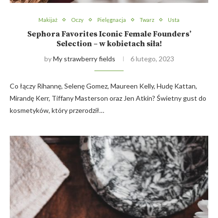
Makijaż
Oczy
Pielęgnacja
Twarz
Usta
Sephora Favorites Iconic Female Founders’
Selection – w kobietach siła!
by
My strawberry fields
6 lutego, 2023
Co łączy Rihannę, Selenę Gomez, Maureen Kelly, Hudę Kattan,
Mirandę Kerr, Tiffany Masterson oraz Jen Atkin? Świetny gust do
kosmetyków, który przerodził…