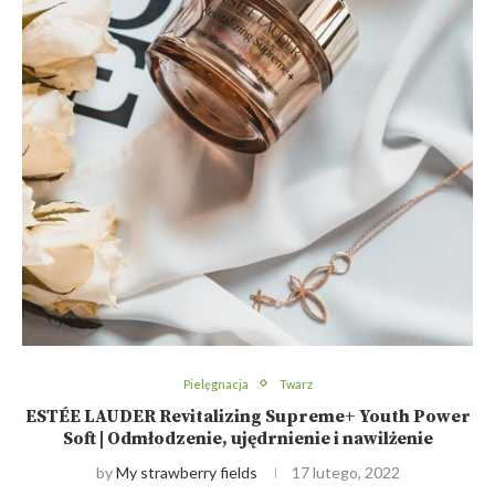
Pielęgnacja
Twarz
ESTÉE LAUDER Revitalizing Supreme+ Youth Power
Soft | Odmłodzenie, ujędrnienie i nawilżenie
by
My strawberry fields
17 lutego, 2022