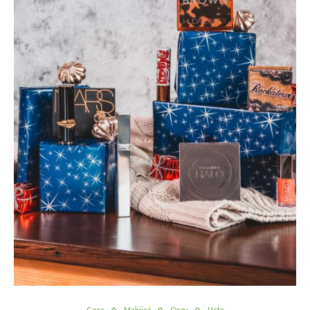
Cera
Makijaż
Oczy
Usta