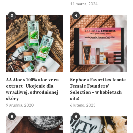
11 marca, 2024
3
4
AA Aloes 100% aloe vera
Sephora Favorites Iconic
extract | Ukojenie dla
Female Founders’
wrażliwej, odwodnionej
Selection – w kobietach
skóry
siła!
9 grudnia, 2020
6 lutego, 2023
5
6