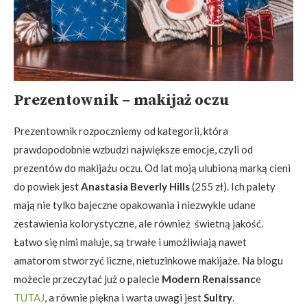
Prezentownik – makijaż oczu
Prezentownik rozpoczniemy od kategorii, która
prawdopodobnie wzbudzi największe emocje, czyli od
prezentów do makijażu oczu. Od lat moją ulubioną marką cieni
do powiek jest
Anastasia Beverly Hills
(255 zł). Ich palety
mają nie tylko bajeczne opakowania i niezwykle udane
zestawienia kolorystyczne, ale również świetną jakość.
Łatwo się nimi maluje, są trwałe i umożliwiają nawet
amatorom stworzyć liczne, nietuzinkowe makijaże. Na blogu
możecie przeczytać już o palecie
Modern Renaissanc
e
TUTAJ
, a równie piękna i warta uwagi jest
Sultry
.