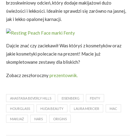
brzoskwiniowy odcień, który dodaje makijażowi dużo
świeżości i lekkości. Idealnie sprawdzi się zarówno na jasnej,
jak i lekko opalonej karnacji.
Dajcie znać czy zaciekawił Was któryś z kosmetyków oraz
jakie kosmetyki polecacie na prezent! Macie już
skompletowane zestawy dla bliskich?
Zobacz zeszłoroczny
prezentownik.
ANASTASIA BEVERLY HILLS
EISENBERG
FENTY
HOURGLASS
HUDA BEAUTY
LAURA MERCIER
MAC
MAKIJAŻ
NARS
ORIGINS