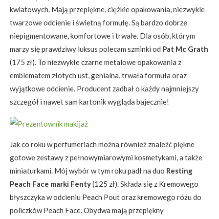
kwiatowych. Mają przepiękne, ciężkie opakowania, niezwykle
twarzowe odcienie i świetną formułę. Są bardzo dobrze
niepigmentowane, komfortowe i trwałe. Dla osób, którym
marzy się prawdziwy luksus polecam szminki od
Pat Mc Grath
(175 zł). To niezwykłe czarne metalowe opakowania z
emblematem złotych ust, genialna, trwała formuła oraz
wyjątkowe odcienie. Producent zadbał o każdy najmniejszy
szczegół i nawet sam kartonik wygląda bajecznie!
Jak co roku w perfumeriach można również znaleźć piękne
gotowe zestawy z pełnowymiarowymi kosmetykami, a także
miniaturkami. Mój wybór w tym roku padł na duo
Resting
Peach Face marki Fenty
(125 zł). Składa się z Kremowego
błyszczyka w odcieniu Peach Pout oraz kremowego różu do
policzków Peach Face. Obydwa mają przepiękny