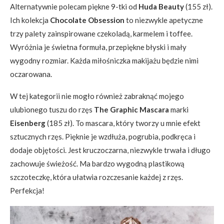
Alternatywnie polecam piękne 9-tki od
Huda Beauty
(155 zł).
Ich kolekcja
Chocolate Obsession
to niezwykle apetyczne
trzy palety zainspirowane czekoladą, karmelem i toffee.
Wyróżnia je świetna formuła, przepiękne błyski i mały
wygodny rozmiar. Każda miłośniczka makijażu będzie nimi
oczarowana.
W tej kategorii nie mogło również zabraknąć mojego
ulubionego tuszu do rzęs
The Graphic Mascara
marki
Eisenberg
(185 zł). To mascara, który tworzy u mnie efekt
sztucznych rzęs. Pięknie je wzdłuża, pogrubia, podkręca i
dodaje objętości. Jest kruczoczarna, niezwykle trwała i długo
zachowuje świeżość. Ma bardzo wygodną plastikową
szczoteczkę, która ułatwia rozczesanie każdej z rzęs.
Perfekcja!