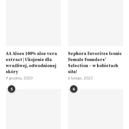
AA Aloes 100% aloe vera
Sephora Favorites Iconic
extract | Ukojenie dla
Female Founders’
wrażliwej, odwodnionej
Selection – w kobietach
skóry
siła!
9 grudnia, 2020
6 lutego, 2023
5
6