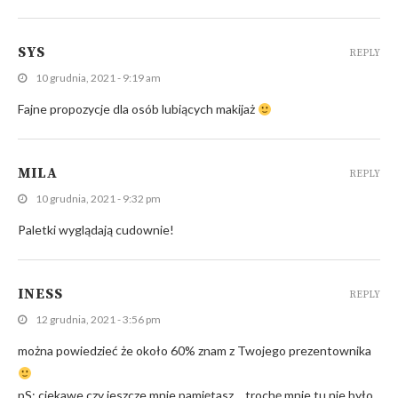
SYS
REPLY
10 grudnia, 2021 - 9:19 am
Fajne propozycje dla osób lubiących makijaż
MILA
REPLY
10 grudnia, 2021 - 9:32 pm
Paletki wyglądają cudownie!
INESS
REPLY
12 grudnia, 2021 - 3:56 pm
można powiedzieć że około 60% znam z Twojego prezentownika
pS; ciekawe czy jeszcze mnie pamiętasz….trochę mnie tu nie było