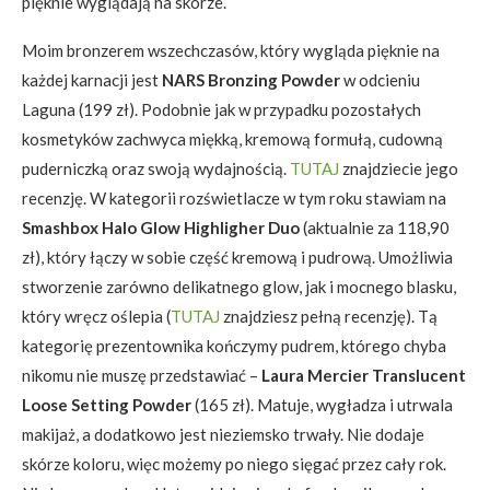
pięknie wyglądają na skórze.
Moim bronzerem wszechczasów, który wygląda pięknie na
każdej karnacji jest
NARS Bronzing Powder
w odcieniu
Laguna (199 zł). Podobnie jak w przypadku pozostałych
kosmetyków zachwyca miękką, kremową formułą, cudowną
puderniczką oraz swoją wydajnością.
TUTAJ
znajdziecie jego
recenzję. W kategorii rozświetlacze w tym roku stawiam na
Smashbox Halo Glow Highligher Duo
(aktualnie za 118,90
zł), który łączy w sobie część kremową i pudrową. Umożliwia
stworzenie zarówno delikatnego glow, jak i mocnego blasku,
który wręcz oślepia (
TUTAJ
znajdziesz pełną recenzję). Tą
kategorię prezentownika kończymy pudrem, którego chyba
nikomu nie muszę przedstawiać –
Laura Mercier Translucent
Loose Setting Powder
(165 zł). Matuje, wygładza i utrwala
makijaż, a dodatkowo jest nieziemsko trwały. Nie dodaje
skórze koloru, więc możemy po niego sięgać przez cały rok.