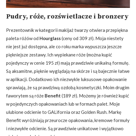
Pudry, róże, rozświetlacze i bronzery
Prezentownik w kategorii makijaż twarzy otwiera przepiękna
paleta różów od
Hourglass
(ceny od 309 zł). Moja niestety
nie jest już dostępna, ale co roku marka wypuszcza jeszcze
piękniejsze zestawy. Ich wypiekane róże (można kupić
pojedynczy w cenie 195 zł) mają prawdziwie unikalną formułę.
Są aksamitne, pięknie wyglądają na skórze i są bajecznie łatwe
w aplikacji. Dodatkowo ich niezwykle luksusowe opakowanie
sprawiają, że są prawdziwą ozdobą kosmetyczki. Moim drugim
faworytem są róże
Benefit
(189 zł). Możemy je również kupić
w pojedynczych opakowaniach lub w formach palet. Moje
ulubione odcienie to GALifornia oraz Golden Rush. Markę
Benefit wyróżniają przeurocze opakowania, kremowe formuły
i niezwykłe odcienie. Są prawdziwie unikatowe i wyjątkowo