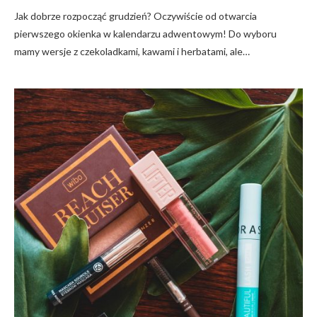
Jak dobrze rozpocząć grudzień? Oczywiście od otwarcia
pierwszego okienka w kalendarzu adwentowym! Do wyboru
mamy wersje z czekoladkami, kawami i herbatami, ale…