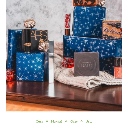
Cera
Makijaż
Oczy
Usta