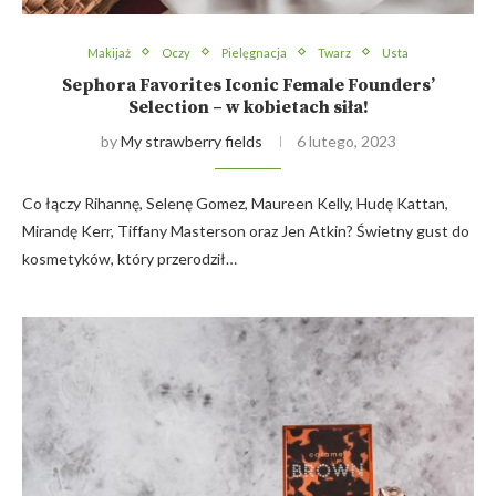
Makijaż
Oczy
Pielęgnacja
Twarz
Usta
Sephora Favorites Iconic Female Founders’
Selection – w kobietach siła!
by
My strawberry fields
6 lutego, 2023
Co łączy Rihannę, Selenę Gomez, Maureen Kelly, Hudę Kattan,
Mirandę Kerr, Tiffany Masterson oraz Jen Atkin? Świetny gust do
kosmetyków, który przerodził…