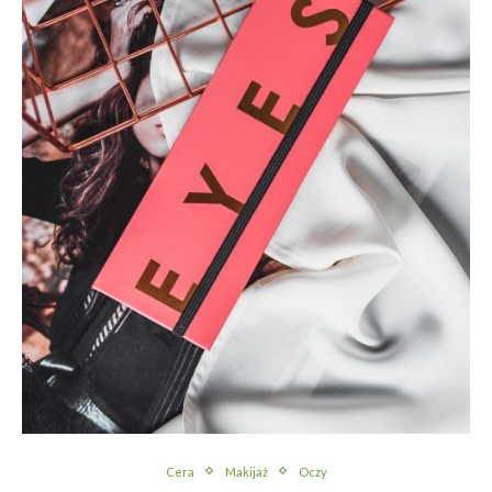
Cera
Makijaż
Oczy