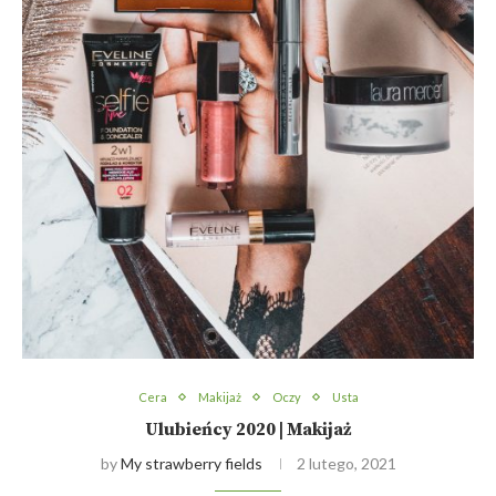
Cera
Makijaż
Oczy
Usta
Ulubieńcy 2020 | Makijaż
by
My strawberry fields
2 lutego, 2021