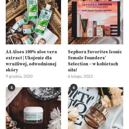
AA Aloes 100% aloe vera
Sephora Favorites Iconic
extract | Ukojenie dla
Female Founders’
wrażliwej, odwodnionej
Selection – w kobietach
skóry
siła!
9 grudnia, 2020
6 lutego, 2023
5
6