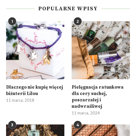
POPULARNE WPISY
1
2
Dlaczego nie kupię więcej
Pielęgnacja ratunkowa
biżuterii Lilou
dla cery suchej,
poszarzałej i
11 marca, 2018
nadwrażliwej
11 marca, 2024
3
4