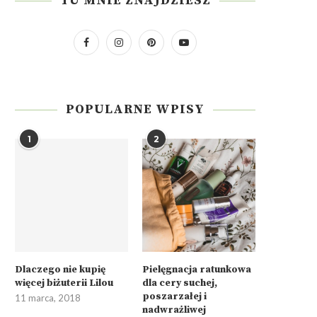
TU MNIE ZNAJDZIESZ
POPULARNE WPISY
1
2
Dlaczego nie kupię
Pielęgnacja ratunkowa
więcej biżuterii Lilou
dla cery suchej,
poszarzałej i
11 marca, 2018
nadwrażliwej