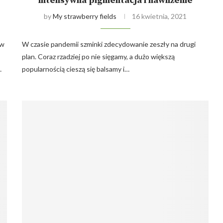
intensywna pigmentacja i nawilżenie
by
My strawberry fields
16 kwietnia, 2021
ów
W czasie pandemii szminki zdecydowanie zeszły na drugi
plan. Coraz rzadziej po nie sięgamy, a dużo większą
…
popularnością cieszą się balsamy i…