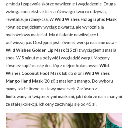
z miodu i zapewnia skórze nawilżenie i wygładzenie. Druga
wzbogacona ekstraktem z różowego kwarcu odżywia,
rewitalizuje i zmiękcza. W
Wild Wishes Holographic Mask
również znajdziemy wyciąg z kwarcu, ale wyróżnia ją
hydrożelowy materiał. Ma działanie nawilżające i
odświeżające. Dostępna jest również wersja na same usta –
Wild Wishes Golden Lip Mask
(15 zł) z wyciągiem z masła
shea. W 5 minut ma odżywić i wygładzić wargi. Możemy
również kupić maskę do stóp z olejem kokosowym
Wild
Wishes Coconut Foot Mask
lub do dłoni
Wild Wishes
Mango Hand Mask
(20 zł) z masłem z mango. Do wyboru
mamy także liczne zestawy maseczek. Zarówno z
limitowanymi świątecznymi maskami, jak i dobrze nam znanymi
ze stałej kolekcji. Ich ceny zaczynają się od 45 zł.