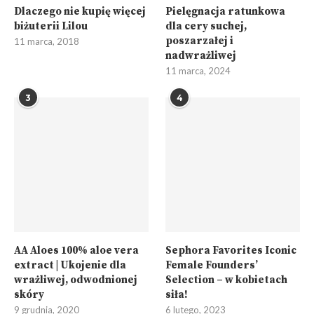
Dlaczego nie kupię więcej
Pielęgnacja ratunkowa
biżuterii Lilou
dla cery suchej,
poszarzałej i
11 marca, 2018
nadwrażliwej
11 marca, 2024
3
4
AA Aloes 100% aloe vera
Sephora Favorites Iconic
extract | Ukojenie dla
Female Founders’
wrażliwej, odwodnionej
Selection – w kobietach
skóry
siła!
9 grudnia, 2020
6 lutego, 2023