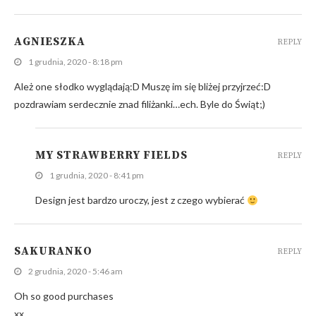
AGNIESZKA
REPLY
1 grudnia, 2020 - 8:18 pm
Ależ one słodko wyglądają:D Muszę im się bliżej przyjrzeć:D
pozdrawiam serdecznie znad filiżanki…ech. Byle do Świąt;)
MY STRAWBERRY FIELDS
REPLY
1 grudnia, 2020 - 8:41 pm
Design jest bardzo uroczy, jest z czego wybierać
SAKURANKO
REPLY
2 grudnia, 2020 - 5:46 am
Oh so good purchases
xx