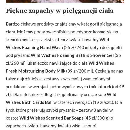
Piękne zapachy w pielęgnacji ciała
Bardzo ciekawe produkty znajdziemy w kategorii pielęgnacja
ciała. Możemy podarować bliskim pojedyncze kosmetyki np.
krem do mycia rąk z ekstraktem z kwiatu bawełny
Wild
Wishes Foaming Hand Wash
(25 zł/240 ml), płyn do kąpieli i
pod prysznic
Wild Wishes Foaming Bath & Shower Gel
(35
zł/260 ml) lub mleczko nawilżające do ciała
Wild Wishes
Fresh Moisturizing Body Milk
(39 zł/200 ml). Czekają na nas
także najróżniejsze zestawy z wcześniej wymienionymi
produktami w wersjach pełnowymiarowych i miniaturek (od 49
zł). Dla miłośniczek długich kąpieli mamy urocze sole
Wild
Wishes Bath Cards Ball
w czterech wersjach (19 zł/szt.). Dla
tych, które preferują szybki prysznic – zestaw 3 mydeł w
kostce
Wild Wishes Scented Bar Soaps
(45 zł/300 g) o
zapachach kwiatu bawełny, kwiatu wiśni i monoi.