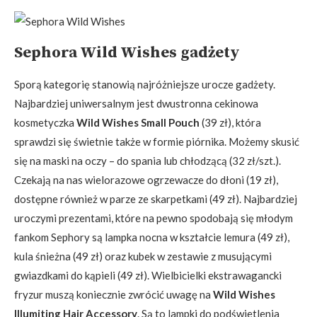
Sephora Wild Wishes gadżety
Sporą kategorię stanowią najróżniejsze urocze gadżety.
Najbardziej uniwersalnym jest dwustronna cekinowa
kosmetyczka
Wild Wishes Small Pouch
(39 zł), która
sprawdzi się świetnie także w formie piórnika. Możemy skusić
się na maski na oczy – do spania lub chłodzącą (32 zł/szt.).
Czekają na nas wielorazowe ogrzewacze do dłoni (19 zł),
dostępne również w parze ze skarpetkami (49 zł). Najbardziej
uroczymi prezentami, które na pewno spodobają się młodym
fankom Sephory są lampka nocna w kształcie lemura (49 zł),
kula śnieżna (49 zł) oraz kubek w zestawie z musującymi
gwiazdkami do kąpieli (49 zł). Wielbicielki ekstrawagancki
fryzur muszą koniecznie zwrócić uwagę na
Wild Wishes
Illumiting Hair Accessory
. Są to lampki do podświetlenia