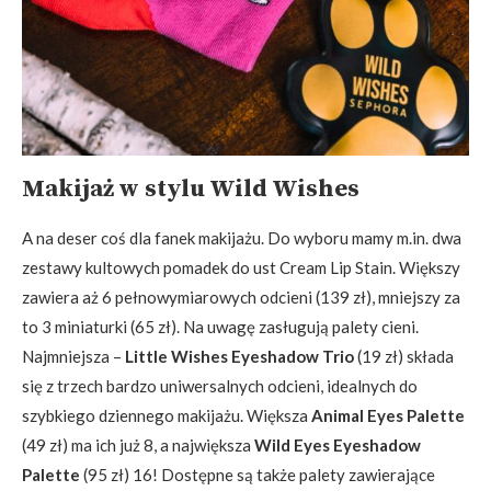
Makijaż w stylu Wild Wishes
A na deser coś dla fanek makijażu. Do wyboru mamy m.in. dwa
zestawy kultowych pomadek do ust Cream Lip Stain. Większy
zawiera aż 6 pełnowymiarowych odcieni (139 zł), mniejszy za
to 3 miniaturki (65 zł). Na uwagę zasługują palety cieni.
Najmniejsza –
Little Wishes Eyeshadow Trio
(19 zł) składa
się z trzech bardzo uniwersalnych odcieni, idealnych do
szybkiego dziennego makijażu. Większa
Animal Eyes Palette
(49 zł) ma ich już 8, a największa
Wild Eyes Eyeshadow
Palette
(95 zł) 16! Dostępne są także palety zawierające