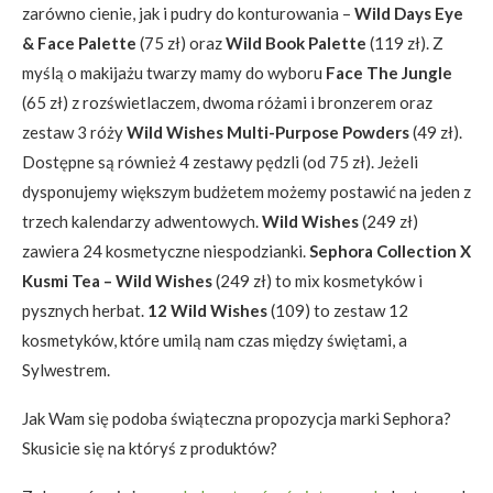
zarówno cienie, jak i pudry do konturowania –
Wild Days Eye
& Face Palette
(75 zł) oraz
Wild Book Palette
(119 zł). Z
myślą o makijażu twarzy mamy do wyboru
Face The Jungle
(65 zł) z rozświetlaczem, dwoma różami i bronzerem oraz
zestaw 3 róży
Wild Wishes Multi-Purpose Powders
(49 zł).
Dostępne są również 4 zestawy pędzli (od 75 zł). Jeżeli
dysponujemy większym budżetem możemy postawić na jeden z
trzech kalendarzy adwentowych.
Wild Wishes
(249 zł)
zawiera 24 kosmetyczne niespodzianki.
Sephora Collection X
Kusmi Tea – Wild Wishes
(249 zł) to mix kosmetyków i
pysznych herbat.
12 Wild Wishes
(109) to zestaw 12
kosmetyków, które umilą nam czas między świętami, a
Sylwestrem.
Jak Wam się podoba świąteczna propozycja marki Sephora?
Skusicie się na któryś z produktów?