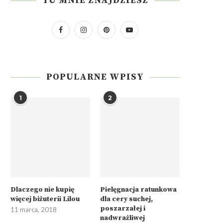
TU MNIE ZNAJDZIESZ
POPULARNE WPISY
1
2
Dlaczego nie kupię
Pielęgnacja ratunkowa
więcej biżuterii Lilou
dla cery suchej,
poszarzałej i
11 marca, 2018
nadwrażliwej