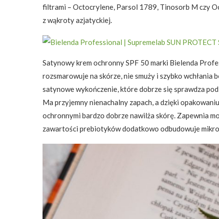
filtrami – Octocrylene, Parsol 1789, Tinosorb M czy O
z wąkroty azjatyckiej.
Satynowy krem ochronny SPF 50 marki Bielenda Profe
rozsmarowuje na skórze, nie smuży i szybko wchłania 
satynowe wykończenie, które dobrze się sprawdza pod ma
Ma przyjemny nienachalny zapach, a dzięki opakowaniu
ochronnymi bardzo dobrze nawilża skórę. Zapewnia moje
zawartości prebiotyków dodatkowo odbudowuje mikrob