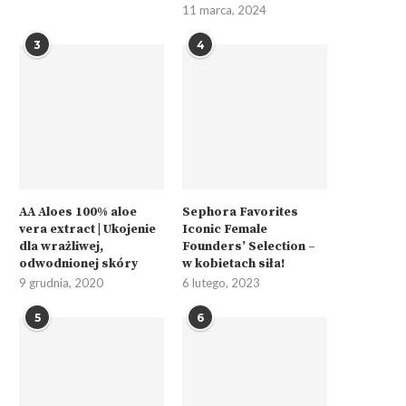
11 marca, 2024
3
4
AA Aloes 100% aloe
Sephora Favorites
vera extract | Ukojenie
Iconic Female
dla wrażliwej,
Founders’ Selection –
odwodnionej skóry
w kobietach siła!
9 grudnia, 2020
6 lutego, 2023
5
6