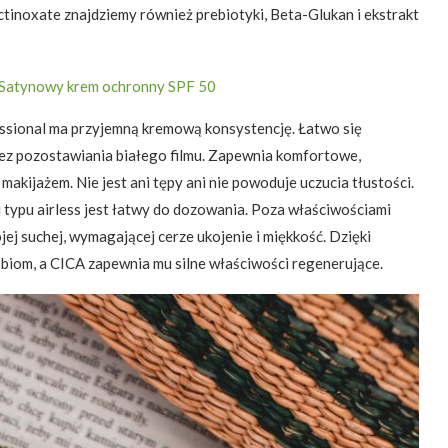
ctinoxate znajdziemy również prebiotyki, Beta-Glukan i ekstrakt
ssional ma przyjemną kremową konsystencję. Łatwo się
bez pozostawiania białego filmu. Zapewnia komfortowe,
kijażem. Nie jest ani tępy ani nie powoduje uczucia tłustości.
 typu airless jest łatwy do dozowania. Poza właściwościami
j suchej, wymagającej cerze ukojenie i miękkość. Dzięki
iom, a CICA zapewnia mu silne właściwości regenerujące.