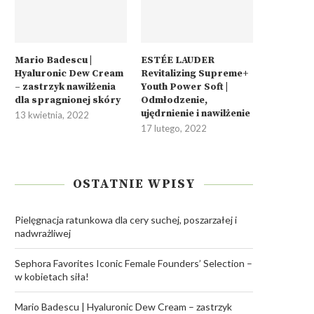
Mario Badescu |
ESTÉE LAUDER
Hyaluronic Dew Cream
Revitalizing Supreme+
– zastrzyk nawilżenia
Youth Power Soft |
dla spragnionej skóry
Odmłodzenie,
ujędrnienie i nawilżenie
13 kwietnia, 2022
17 lutego, 2022
OSTATNIE WPISY
Pielęgnacja ratunkowa dla cery suchej, poszarzałej i
nadwrażliwej
Sephora Favorites Iconic Female Founders’ Selection –
w kobietach siła!
Mario Badescu | Hyaluronic Dew Cream – zastrzyk