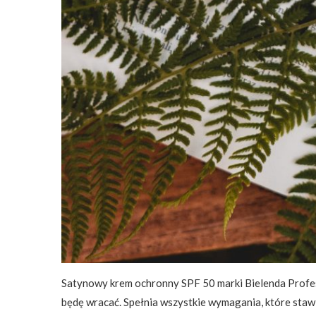
Satynowy krem ochronny SPF 50 marki Bielenda Profess
będę wracać. Spełnia wszystkie wymagania, które staw