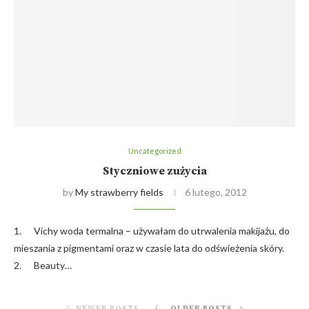
Uncategorized
Styczniowe zużycia
by
My strawberry fields
6 lutego, 2012
1. Vichy woda termalna – używałam do utrwalenia makijażu, do
mieszania z pigmentami oraz w czasie lata do odświeżenia skóry.
2. Beauty…
NEWER POSTS
OLDER POSTS