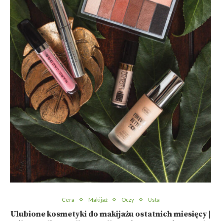
Cera
Makijaż
Oczy
Usta
Ulubione kosmetyki do makijażu ostatnich miesięcy |