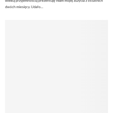
wielką przyjemnością prezentuję Wam mojej zużycia z ostatnich
dwóch miesięcy. Udało…