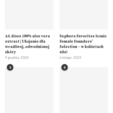
AA Aloes 100% aloe vera
Sephora Favorites Iconic
extract | Ukojenie dla
Female Founders’
wrażliwej, odwodnionej
Selection – w kobietach
skóry
siła!
9 grudnia, 2020
6 lutego, 2023
5
6