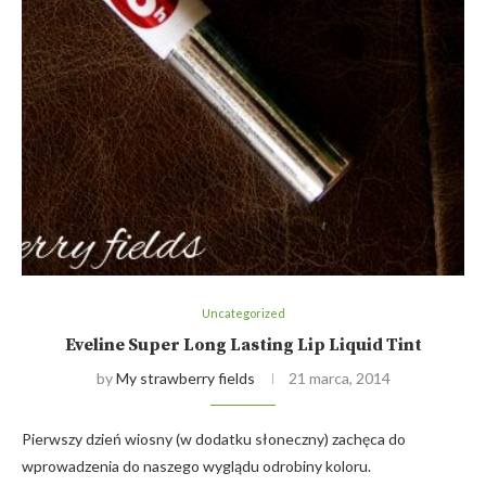
Uncategorized
Eveline Super Long Lasting Lip Liquid Tint
by
My strawberry fields
21 marca, 2014
Pierwszy dzień wiosny (w dodatku słoneczny) zachęca do
wprowadzenia do naszego wyglądu odrobiny koloru.