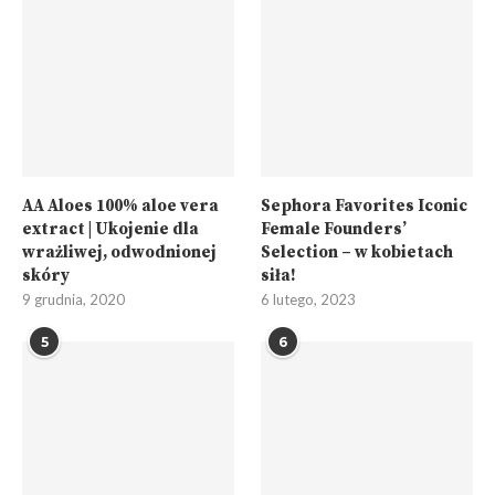
AA Aloes 100% aloe vera
Sephora Favorites Iconic
extract | Ukojenie dla
Female Founders’
wrażliwej, odwodnionej
Selection – w kobietach
skóry
siła!
9 grudnia, 2020
6 lutego, 2023
5
6