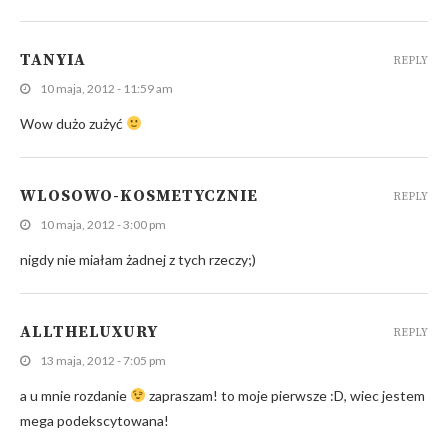
TANYIA
REPLY
10 maja, 2012 - 11:59 am
Wow dużo zużyć
WLOSOWO-KOSMETYCZNIE
REPLY
10 maja, 2012 - 3:00 pm
nigdy nie miałam żadnej z tych rzeczy;)
ALLTHELUXURY
REPLY
13 maja, 2012 - 7:05 pm
a u mnie rozdanie
zapraszam! to moje pierwsze :D, wiec jestem
mega podekscytowana!