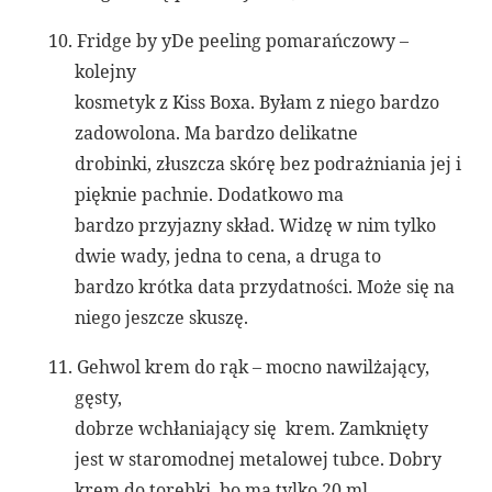
10.
Fridge by yDe peeling pomarańczowy –
kolejny
kosmetyk z Kiss Boxa. Byłam z niego bardzo
zadowolona. Ma bardzo delikatne
drobinki, złuszcza skórę bez podrażniania jej i
pięknie pachnie. Dodatkowo ma
bardzo przyjazny skład. Widzę w nim tylko
dwie wady, jedna to cena, a druga to
bardzo krótka data przydatności. Może się na
niego jeszcze skuszę.
11.
Gehwol krem do rąk – mocno nawilżający,
gęsty,
dobrze wchłaniający się krem. Zamknięty
jest w staromodnej metalowej tubce. Dobry
krem do torebki, bo ma tylko 20 ml.