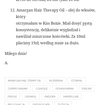
12.
Amargan Hair Therapy Oil – olej do włosów,
który
otrzymałam w Kiss Boxie. Miał dosyć gęstą
konsystencję, delikatnie wygładzał i
nawilżał zniszczone końcówki. Za 10ml
płacimy 19zł, według mnie za dużo.
Miłego dnia!
A.
AMARGAN HAIL TERAPY OIL
BIODERMA
CETAPHIL
CHERRY MASAKI
CLINIQUE
DONNA KARAN
EVELINE
FRIDGE
GEHWOL
ISADORA
MAYBELLINE
PIELĘGNACJA
YVES ROCHER
ZUŻYCIA