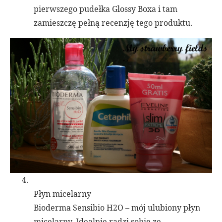
pierwszego pudełka Glossy Boxa i tam
zamieszczę pełną recenzję tego produktu.
4.
Płyn micelarny
Bioderma Sensibio H2O – mój ulubiony płyn
micelarny. Idealnie radzi sobie ze