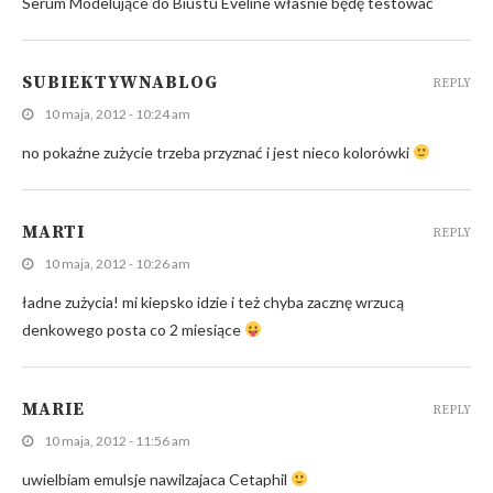
Serum Modelujące do Biustu Eveline własnie będę testować
SUBIEKTYWNABLOG
REPLY
10 maja, 2012 - 10:24 am
no pokaźne zużycie trzeba przyznać i jest nieco kolorówki
MARTI
REPLY
10 maja, 2012 - 10:26 am
ładne zużycia! mi kiepsko idzie i też chyba zacznę wrzucą
denkowego posta co 2 miesiące
MARIE
REPLY
10 maja, 2012 - 11:56 am
uwielbiam emulsje nawilzajaca Cetaphil