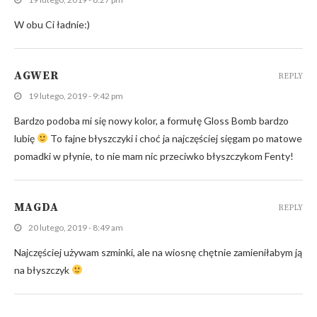
W obu Ci ładnie:)
AGWER
REPLY
19 lutego, 2019 - 9:42 pm
Bardzo podoba mi się nowy kolor, a formułę Gloss Bomb bardzo
lubię
To fajne błyszczyki i choć ja najczęściej sięgam po matowe
pomadki w płynie, to nie mam nic przeciwko błyszczykom Fenty!
MAGDA
REPLY
20 lutego, 2019 - 8:49 am
Najczęściej używam szminki, ale na wiosnę chętnie zamieniłabym ją
na błyszczyk