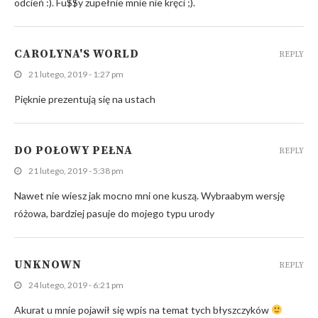
odcień :). Fu$$y zupełnie mnie nie kręci ;).
CAROLYNA'S WORLD
REPLY
21 lutego, 2019 - 1:27 pm
Pięknie prezentują się na ustach
DO POŁOWY PEŁNA
REPLY
21 lutego, 2019 - 5:38 pm
Nawet nie wiesz jak mocno mni one kuszą. Wybraabym wersję
różowa, bardziej pasuje do mojego typu urody
UNKNOWN
REPLY
24 lutego, 2019 - 6:21 pm
Akurat u mnie pojawił się wpis na temat tych błyszczyków