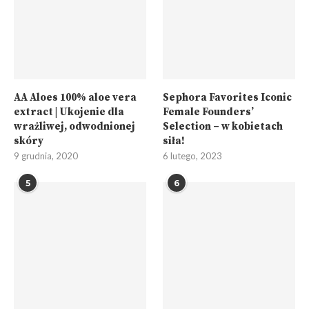
AA Aloes 100% aloe vera
Sephora Favorites Iconic
extract | Ukojenie dla
Female Founders’
wrażliwej, odwodnionej
Selection – w kobietach
skóry
siła!
9 grudnia, 2020
6 lutego, 2023
5
6