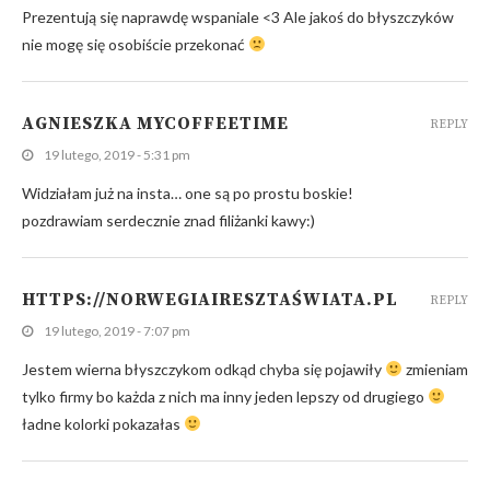
Prezentują się naprawdę wspaniale <3 Ale jakoś do błyszczyków
nie mogę się osobiście przekonać
AGNIESZKA MYCOFFEETIME
REPLY
19 lutego, 2019 - 5:31 pm
Widziałam już na insta… one są po prostu boskie!
pozdrawiam serdecznie znad filiżanki kawy:)
HTTPS://NORWEGIAIRESZTAŚWIATA.PL
REPLY
19 lutego, 2019 - 7:07 pm
Jestem wierna błyszczykom odkąd chyba się pojawiły
zmieniam
tylko firmy bo każda z nich ma inny jeden lepszy od drugiego
ładne kolorki pokazałas