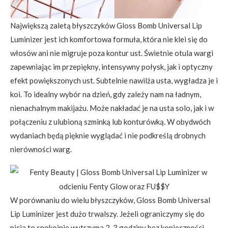
Największą zaletą błyszczyków Gloss Bomb Universal Lip
Luminizer jest ich komfortowa formuła, która nie klei się do
włosów ani nie migruje poza kontur ust. Świetnie otula wargi
zapewniając im przepiękny, intensywny połysk, jak i optyczny
efekt powiększonych ust. Subtelnie nawilża usta, wygładza je i
koi. To idealny wybór na dzień, gdy zależy nam na ładnym,
nienachalnym makijażu. Może nakładać je na usta solo, jak i w
połączeniu z ulubioną szminką lub konturówką. W obydwóch
wydaniach będą pięknie wyglądać i nie podkreślą drobnych
nierówności warg.
W porównaniu do wielu błyszczyków, Gloss Bomb Universal
Lip Luminizer jest dużo trwalszy. Jeżeli ograniczymy się do
picia to spokojnie wytrzyma 2-3 godziny bez konieczności