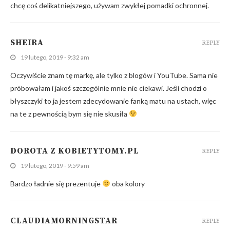
chcę coś delikatniejszego, używam zwykłej pomadki ochronnej.
SHEIRA
REPLY
19 lutego, 2019 - 9:32 am
Oczywiście znam tę markę, ale tylko z blogów i YouTube. Sama nie
próbowałam i jakoś szczególnie mnie nie ciekawi. Jeśli chodzi o
błyszczyki to ja jestem zdecydowanie fanką matu na ustach, więc
na te z pewnością bym się nie skusiła
DOROTA Z KOBIETYTOMY.PL
REPLY
19 lutego, 2019 - 9:59 am
Bardzo ładnie się prezentuje
oba kolory
CLAUDIAMORNINGSTAR
REPLY