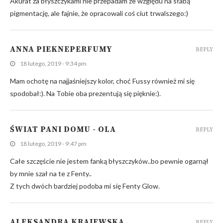
Akurat za błyszczykami nie przepadam ze względu na słabą
pigmentację, ale fajnie, że opracowali coś ciut trwalszego:)
ANNA PIEKNEPERFUMY
REPLY
18 lutego, 2019 - 9:34 pm
Mam ochotę na najjaśniejszy kolor, choć Fussy również mi się
spodobał:). Na Tobie oba prezentują się pięknie:).
ŚWIAT PANI DOMU - OLA
REPLY
18 lutego, 2019 - 9:47 pm
Całe szczęście nie jestem fanką błyszczyków..bo pewnie ogarnął
by mnie szał na te z Fenty..
Z tych dwóch bardziej podoba mi się Fenty Glow.
ALEKSANDRA KRAJEWSKA
REPLY