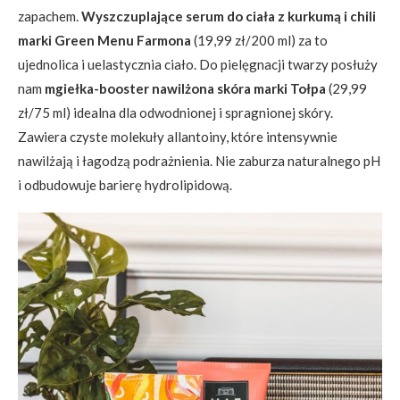
zapachem.
Wyszczuplające serum do ciała z kurkumą i chili
marki Green Menu Farmona
(19,99 zł/200 ml) za to
ujednolica i uelastycznia ciało. Do pielęgnacji twarzy posłuży
nam
mgiełka-booster nawilżona skóra marki Tołpa
(29,99
zł/75 ml) idealna dla odwodnionej i spragnionej skóry.
Zawiera czyste molekuły allantoiny, które intensywnie
nawilżają i łagodzą podrażnienia. Nie zaburza naturalnego pH
i odbudowuje barierę hydrolipidową.