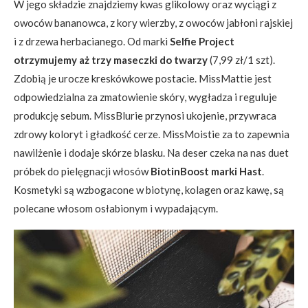
W jego składzie znajdziemy kwas glikolowy oraz wyciągi z
owoców bananowca, z kory wierzby, z owoców jabłoni rajskiej
i z drzewa herbacianego. Od marki
Selfie Project
otrzymujemy aż trzy maseczki do twarzy
(7,99 zł/1 szt).
Zdobią je urocze kreskówkowe postacie. MissMattie jest
odpowiedzialna za zmatowienie skóry, wygładza i reguluje
produkcję sebum. MissBlurie przynosi ukojenie, przywraca
zdrowy koloryt i gładkość cerze. MissMoistie za to zapewnia
nawilżenie i dodaje skórze blasku. Na deser czeka na nas duet
próbek do pielęgnacji włosów
BiotinBoost marki Hast
.
Kosmetyki są wzbogacone w biotynę, kolagen oraz kawę, są
polecane włosom osłabionym i wypadającym.