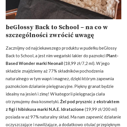
beGlossy Back to School – na co w
szczególności zwrócić uwagę
Zacznijmy od najciekawszego produktu w pudełku beGlossy
Back to School, a jest nim wegański lakier do paznokci
Plant-
Based Wonder marki Neonail
(18,99 zł/7,2 ml). W jego
składzie znajdziemy aż 77% składników pochodzenia
naturalnego w tym wapń i magnez, dzięki którym zapewnia
paznokciom działanie pielęgnacyjne. Piękny granat będzie
idealny na jesień i zimę! W kategorii pielęgnacja ciała
otrzymujemy dwa kosmetyki
. Żel pod prysznic z ekstraktem
z figi i hibiskusa marki N.A.E. Idratazione
(19,99 zł/200 ml)
posiada w aż 97% naturalny skład. Ma nam zapewnić działanie
oczyszczające i nawilżające, a dodatkowo otulać przepięknym