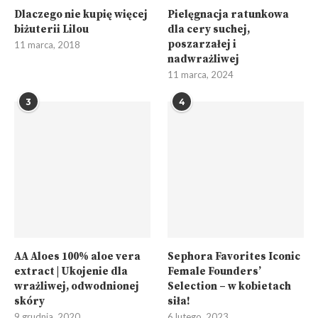
Dlaczego nie kupię więcej
Pielęgnacja ratunkowa
biżuterii Lilou
dla cery suchej,
poszarzałej i
11 marca, 2018
nadwrażliwej
11 marca, 2024
3
4
AA Aloes 100% aloe vera
Sephora Favorites Iconic
extract | Ukojenie dla
Female Founders’
wrażliwej, odwodnionej
Selection – w kobietach
skóry
siła!
9 grudnia, 2020
6 lutego, 2023