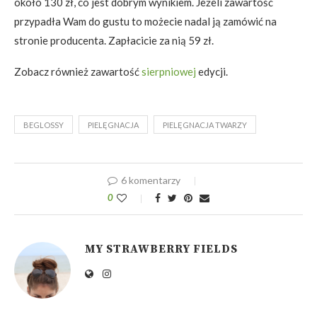
około 130 zł, co jest dobrym wynikiem. Jeżeli zawartość
przypadła Wam do gustu to możecie nadal ją zamówić na
stronie producenta. Zapłacicie za nią 59 zł.
Zobacz również zawartość
sierpniowej
edycji.
BEGLOSSY
PIELĘGNACJA
PIELĘGNACJA TWARZY
6 komentarzy
0
MY STRAWBERRY FIELDS