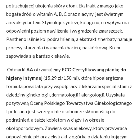
potrzebującej ukojenia skóry dłoni. Ekstrakt z mango jako
bogate źródło witamin A, B, C oraz niacyny, jest świetnym
antyoksydantem. Stymuluje syntezę kolagenu, co wpływa na
odpowiedni poziom nawilżenia i wygładzenie zmarszczek.
Panthenol silnie koi podrażnienia, a ekstrakt z herbaty hamuje
procesy starzenia i wzmacnia barierę naskórkową. Krem
zapowiada się bardzo ciekawie.
Od marki
AA
otrzymujemy
ECO Certyfikowaną piankę do
higieny intymnej
(15,29 zł/150 ml), które hipoalergiczna
formuła powstała przy współpracy z lekarzami specjalistami z
dziedziny ginekologii, dermatologii i alergologii. Uzyskała
pozytywną Ocenę Polskiego Towarzystwa Ginekologicznego
i polecana jest szczególnie osobom ze skłonnością do
podrażnień, a także kobietom w ciąży i w okresie
okołoporodowym. Zawiera kwas mlekowy, który przywraca
odpowiednie pH oraz ekstrakt z ogórka o działaniu kojącym.