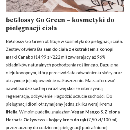
beGlossy Go Green – kosmetyki do
pielęgnacji ciała
BeGlossy Go Green obfituje w kosmetyki do pielęgnacji ciała.
Zestaw otwiera
Balsam do ciała z ekstraktem z konopi
marki Canabo
(14,99 zł/222 ml) zawierający aż 96%
składników naturalnych pochodzenia roślinnego. Bazuje na
oleju konopnym, który przeciwdziała odwodnieniu skóry oraz
utrzymuje jej odpowiednie natłuszczenie. Ma zaoferować
nawet bardzo suchej i wrażliwej skórze intensywną
regenerację, odżywienie i łagodzić uczucie suchości. Do
pielęgnacji dłoni otrzymujemy jedną z kilku wersji kremu
INelia
. W moim pudełku znalazłam
Vegan Mango & Zielona
Herbata Odżywczo – kojący krem do rąk
(7,50 zł/100 ml)
przeznaczony do codziennej pielęgnacji podrażnionej,