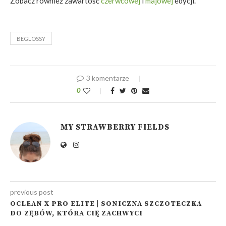
Zobacz również zawartość
czerwcowej
i
majowej
edycji.
BEGLOSSY
3 komentarze
0
MY STRAWBERRY FIELDS
previous post
OCLEAN X PRO ELITE | SONICZNA SZCZOTECZKA
DO ZĘBÓW, KTÓRA CIĘ ZACHWYCI