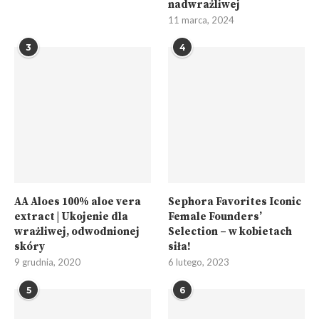
nadwrażliwej
11 marca, 2024
3
4
AA Aloes 100% aloe vera
Sephora Favorites Iconic
extract | Ukojenie dla
Female Founders’
wrażliwej, odwodnionej
Selection – w kobietach
skóry
siła!
9 grudnia, 2020
6 lutego, 2023
5
6