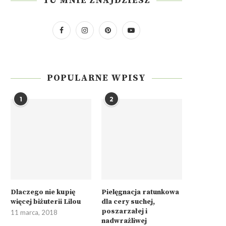
TU MNIE ZNAJDZIESZ
POPULARNE WPISY
1
2
Dlaczego nie kupię
Pielęgnacja ratunkowa
więcej biżuterii Lilou
dla cery suchej,
poszarzałej i
11 marca, 2018
nadwrażliwej