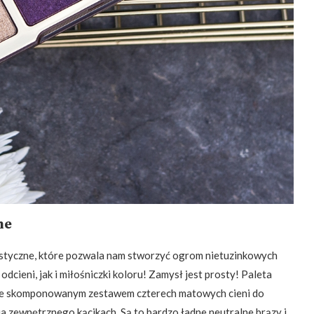
zne
rystyczne, które pozwala nam stworzyć ogrom nietuzinkowych
cieni, jak i miłośniczki koloru! Zamysł jest prosty! Paleta
alnie skomponowanym zestawem czterech matowych cieni do
 zewnętrznego kącikach. Są to bardzo ładne neutralne brązy i