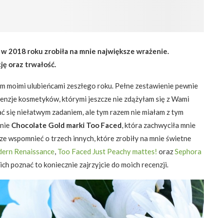
a w 2018 roku zrobiła na mnie największe wrażenie.
ję oraz trwałość.
 Wam moimi ulubieńcami zeszłego roku. Pełne zestawienie pewnie
ecenzje kosmetyków, którymi jeszcze nie zdążyłam się z Wami
ć się niełatwym zadaniem, ale tym razem nie miałam z tym
mnie
Chocolate Gold marki Too Faced
, która zachwyciła mnie
e wspomnieć o trzech innych, które zrobiły na mnie świetne
dern Renaissance
,
Too Faced Just Peachy mattes!
oraz
Sephora
ji ich poznać to koniecznie zajrzyjcie do moich recenzji.