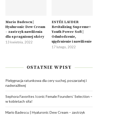
Mario Badescu |
ESTÉE LAUDER
Hyaluronic Dew Cream
Revitalizing Supreme+
– zastrzyk nawilżenia
Youth Power Soft |
dla spragnionej skóry
Odmłodzenie,
ujędrnienie i nawilżenie
13 kwietnia, 2022
17 lutego, 2022
OSTATNIE WPISY
Pielęgnacja ratunkowa dla cery suchej, poszarzałej i
nadwrażliwej
Sephora Favorites Iconic Female Founders’ Selection –
w kobietach siła!
Mario Badescu | Hyaluronic Dew Cream – zastrzyk