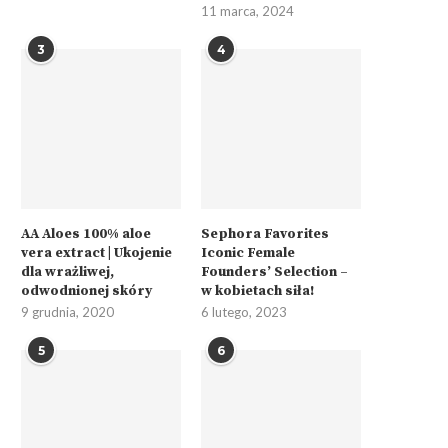
11 marca, 2024
3
4
AA Aloes 100% aloe
Sephora Favorites
vera extract | Ukojenie
Iconic Female
dla wrażliwej,
Founders’ Selection –
odwodnionej skóry
w kobietach siła!
9 grudnia, 2020
6 lutego, 2023
5
6