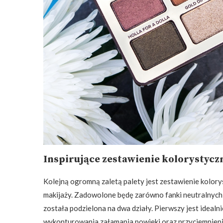
Inspirujące zestawienie kolorystyc
Kolejną ogromną zaletą palety jest zestawienie kolo
makijaży. Zadowolone będę zarówno fanki neutralnych od
została podzielona na dwa działy. Pierwszy jest ide
wykonturowania załamania powieki oraz przyciemnienia