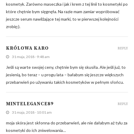
kosmetyk. Zarówno maseczka i jak i krem z tej linii to kosmetyki po
które chętnie bym sięgnęła. Na razie mam zamiar wypróbować
jeszcze serum nawilżające tej marki, to w pierwszej kolejności
zrobię;).
KRÓLOWA KARO
REPLY
31 maja, 2018 - 9:48 am
Jeśli są warte swojej ceny, chętnie bym się skusiła. Ale jeśli już, to
jesienią, bo teraz – u progu lata – bałabym się jeszcze większych
przebarwień po używaniu takich kosmetyków w pełnym słońcu.
MINTELEGANCE89
REPLY
31 maja, 2018 - 10:01 am
moja skóra jest skłonna do przebarwień, ale nie dałabym aż tylu za
kosmetyki do ich zniwelowania…