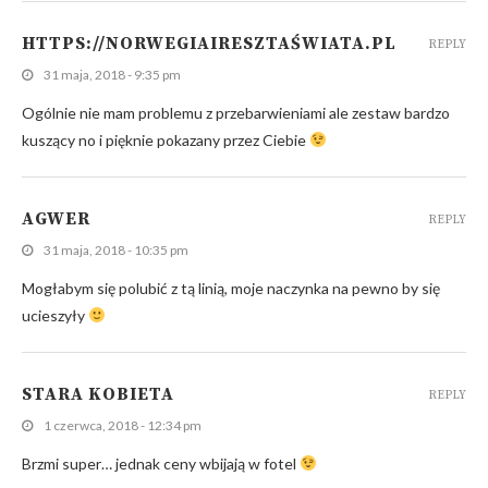
HTTPS://NORWEGIAIRESZTAŚWIATA.PL
REPLY
31 maja, 2018 - 9:35 pm
Ogólnie nie mam problemu z przebarwieniami ale zestaw bardzo
kuszący no i pięknie pokazany przez Ciebie
AGWER
REPLY
31 maja, 2018 - 10:35 pm
Mogłabym się polubić z tą linią, moje naczynka na pewno by się
ucieszyły
STARA KOBIETA
REPLY
1 czerwca, 2018 - 12:34 pm
Brzmi super… jednak ceny wbijają w fotel