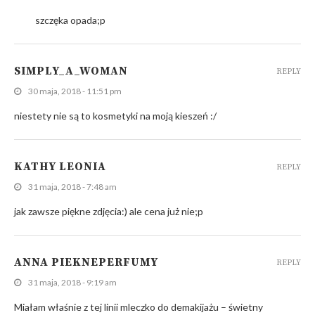
szczęka opada;p
SIMPLY_A_WOMAN
REPLY
30 maja, 2018 - 11:51 pm
niestety nie są to kosmetyki na moją kieszeń :/
KATHY LEONIA
REPLY
31 maja, 2018 - 7:48 am
jak zawsze piękne zdjęcia:) ale cena już nie;p
ANNA PIEKNEPERFUMY
REPLY
31 maja, 2018 - 9:19 am
Miałam właśnie z tej linii mleczko do demakijażu – świetny