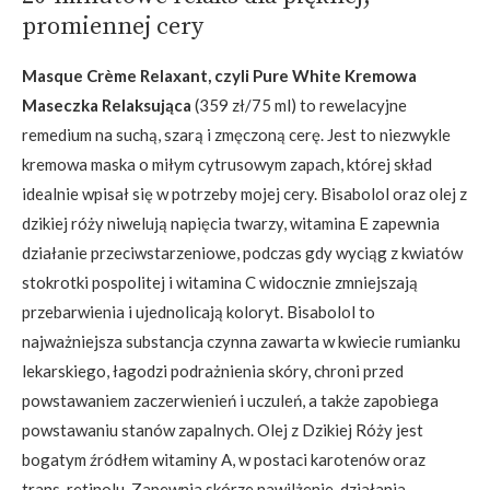
promiennej cery
Masque Crème Relaxant, czyli Pure White Kremowa
Maseczka Relaksująca
(359 zł/75 ml) to rewelacyjne
remedium na suchą, szarą i zmęczoną cerę. Jest to niezwykle
kremowa maska o miłym cytrusowym zapach, której skład
idealnie wpisał się w potrzeby mojej cery. Bisabolol oraz olej z
dzikiej róży niwelują napięcia twarzy, witamina E zapewnia
działanie przeciwstarzeniowe, podczas gdy wyciąg z kwiatów
stokrotki pospolitej i witamina C widocznie zmniejszają
przebarwienia i ujednolicają koloryt. Bisabolol to
najważniejsza substancja czynna zawarta w kwiecie rumianku
lekarskiego, łagodzi podrażnienia skóry, chroni przed
powstawaniem zaczerwienień i uczuleń, a także zapobiega
powstawaniu stanów zapalnych. Olej z Dzikiej Róży jest
bogatym źródłem witaminy A, w postaci karotenów oraz
trans-retinolu. Zapewnia skórze nawilżenie, działania