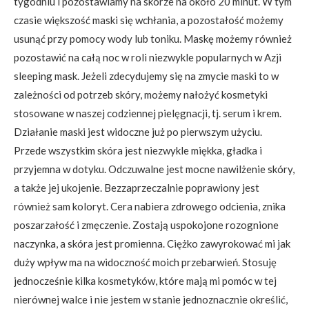
tygodniu i pozostawiamy na skórze na około 20 minut. W tym
czasie większość maski się wchłania, a pozostałość możemy
usunąć przy pomocy wody lub toniku. Maskę możemy również
pozostawić na całą noc w roli niezwykle popularnych w Azji
sleeping mask. Jeżeli zdecydujemy się na zmycie maski to w
zależności od potrzeb skóry, możemy nałożyć kosmetyki
stosowane w naszej codziennej pielęgnacji, tj. serum i krem.
Działanie maski jest widoczne już po pierwszym użyciu.
Przede wszystkim skóra jest niezwykle miękka, gładka i
przyjemna w dotyku. Odczuwalne jest mocne nawilżenie skóry,
a także jej ukojenie. Bezzaprzeczalnie poprawiony jest
również sam koloryt. Cera nabiera zdrowego odcienia, znika
poszarzałość i zmęczenie. Zostają uspokojone rozognione
naczynka, a skóra jest promienna. Ciężko zawyrokować mi jak
duży wpływ ma na widoczność moich przebarwień. Stosuję
jednocześnie kilka kosmetyków, które mają mi pomóc w tej
nierównej walce i nie jestem w stanie jednoznacznie określić,