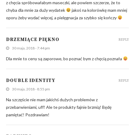
z chęcia spróbowałabym maseczki, ale powiem szczerze, że to
chyba dla mnie za duży wydatek
jakoś na kolorówkę mam mniej
oporu żeby wydać więcej, a pielęgnacja za szybko się kończy
DRZEMIĄCE PIĘKNO
REPLY
30 maja, 2018 - 7:44 pm
Dla mnie to ceny są zaporowe, bo poznać bym z chęcią poznała
DOUBLE IDENTITY
REPLY
30 maja, 2018 - 8:55 pm
Na szczęście nie mam jakichś dużych problemów z
przebarwieniami, uff! Ale te produkty fajnie brzmią! Będę
pamiętać! Pozdrawiam!