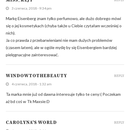
REPLY
3 czerwca, 2018 - 9:34 pm
Markę Eisenberg znam tylko perfumowo, ale dużo dobrego mówi
się o jej kosmetykach (chyba także u Ciebie czytałam wcześniej o
nich).
Ja co prawda z przebarwieniami nie mam dużych problemów
(czasem latem), ale w ogóle myślę by się Eisenbergiem bardziej
pielęgnacyjne zainteresować.
WINDOWTOTHEBEAUTY
REPLY
4 czerwca, 2018 - 1:32 am
Ta marka mnie już od dawna interesuje tylko te ceny:( Poczekam
aż bd coś w Tk Maxsie:D
CAROLYNA'S WORLD
REPLY