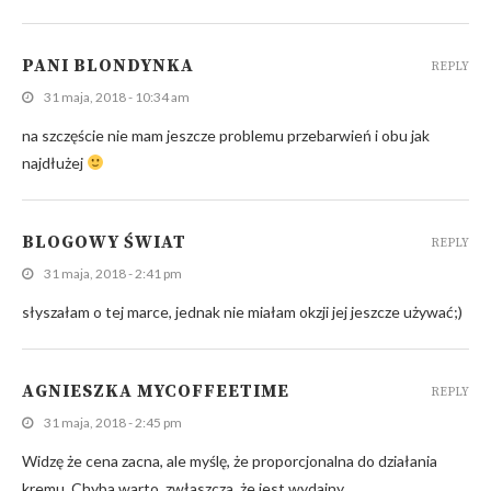
PANI BLONDYNKA
REPLY
31 maja, 2018 - 10:34 am
na szczęście nie mam jeszcze problemu przebarwień i obu jak
najdłużej
BLOGOWY ŚWIAT
REPLY
31 maja, 2018 - 2:41 pm
słyszałam o tej marce, jednak nie miałam okzji jej jeszcze używać;)
AGNIESZKA MYCOFFEETIME
REPLY
31 maja, 2018 - 2:45 pm
Widzę że cena zacna, ale myślę, że proporcjonalna do działania
kremu. Chyba warto, zwłaszcza, że jest wydajny…