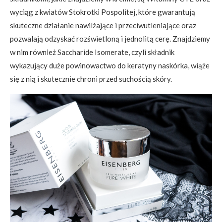
wyciąg z kwiatów Stokrotki Pospolitej, które gwarantują
skuteczne działanie nawilżające i przeciwutleniające oraz
pozwalają odzyskać rozświetloną i jednolitą cerę. Znajdziemy
w nim również Saccharide Isomerate, czyli składnik
wykazujący duże powinowactwo do keratyny naskórka, wiąże
się z nią i skutecznie chroni przed suchością skóry.