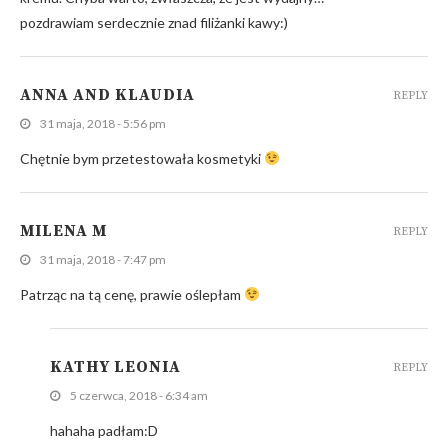
pozdrawiam serdecznie znad filiżanki kawy:)
ANNA AND KLAUDIA
REPLY
31 maja, 2018 - 5:56 pm
Chętnie bym przetestowała kosmetyki
MILENA M
REPLY
31 maja, 2018 - 7:47 pm
Patrząc na tą cenę, prawie oślepłam
KATHY LEONIA
REPLY
5 czerwca, 2018 - 6:34 am
hahaha padłam:D