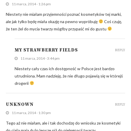
11 marca, 2014 - 1:26 pm
Niestety nie miałam przyjemności poznać kosmetyków tej marki,
ale jak tylko będę miała okazję na pewno wypróbuję
Coś czuję,
że ten żel do mycia twarzy mógłby przypaść mi do gustu
MY STRAWBERRY FIELDS
REPLY
11 marca, 2014 - 3:44 pm
Niestety cały czas ich dostępność w Polsce jest bardzo
utrudniona. Mam nadzieję, że nie długo pojawią się w którejś
drogerii
UNKNOWN
REPLY
11 marca, 2014 - 1:30 pm
Tego aż nie miałam, ale i tak dochodzę do wniosku ze kosmetyki
do ciała maja dużo lepsze niż do pielęgnacji twarzy