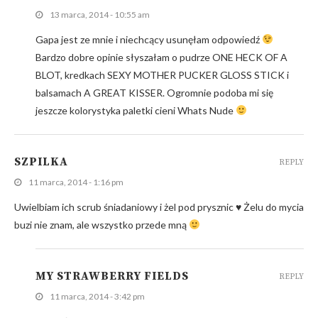
13 marca, 2014 - 10:55 am
Gapa jest ze mnie i niechcący usunęłam odpowiedź
Bardzo dobre opinie słyszałam o pudrze ONE HECK OF A
BLOT, kredkach SEXY MOTHER PUCKER GLOSS STICK i
balsamach A GREAT KISSER. Ogromnie podoba mi się
jeszcze kolorystyka paletki cieni Whats Nude
SZPILKA
REPLY
11 marca, 2014 - 1:16 pm
Uwielbiam ich scrub śniadaniowy i żel pod prysznic
♥
Żelu do mycia
buzi nie znam, ale wszystko przede mną
MY STRAWBERRY FIELDS
REPLY
11 marca, 2014 - 3:42 pm