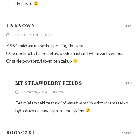
do gustu
UNKNOWN
REPLY
11 marca, 2014 - 1:02 pm
Z S&G miałam masełko i peeling do ciała.
O ile peeling był przeciętny, o tyle masłem byłam zachwycona.
Chętnie powtórzyłabym ten zakup
MY STRAWBERRY FIELDS
REPLY
11 marca, 2014 - 3:40 pm
Też miałam taki zestaw i również w moim odczuciu masełko
było dużo ciekawszym kosmetykiem
ROGACZKI
REPLY