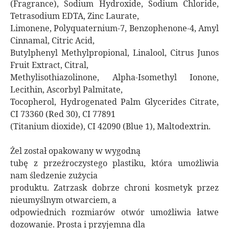
(Fragrance), Sodium Hydroxide, Sodium Chloride,
Tetrasodium EDTA, Zinc Laurate,
Limonene, Polyquaternium-7, Benzophenone-4, Amyl
Cinnamal, Citric Acid,
Butylphenyl Methylpropional, Linalool, Citrus Junos
Fruit Extract, Citral,
Methylisothiazolinone, Alpha-Isomethyl Ionone,
Lecithin, Ascorbyl Palmitate,
Tocopherol, Hydrogenated Palm Glycerides Citrate,
CI 73360 (Red 30), CI 77891
(Titanium dioxide), CI 42090 (Blue 1), Maltodextrin.
Żel został opakowany w wygodną
tubę z przeźroczystego plastiku, która umożliwia
nam śledzenie zużycia
produktu. Zatrzask dobrze chroni kosmetyk przez
nieumyślnym otwarciem, a
odpowiednich rozmiarów otwór umożliwia łatwe
dozowanie. Prosta i przyjemna dla