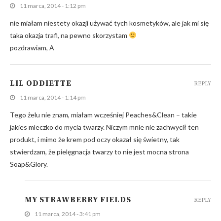
11 marca, 2014 - 1:12 pm
nie miałam niestety okazji używać tych kosmetyków, ale jak mi się
taka okazja trafi, na pewno skorzystam
pozdrawiam, A
LIL ODDIETTE
REPLY
11 marca, 2014 - 1:14 pm
Tego żelu nie znam, miałam wcześniej Peaches&Clean – takie
jakies mleczko do mycia twarzy. Niczym mnie nie zachwycił ten
produkt, i mimo że krem pod oczy okazał się świetny, tak
stwierdzam, że pielęgnacja twarzy to nie jest mocna strona
Soap&Glory.
MY STRAWBERRY FIELDS
REPLY
11 marca, 2014 - 3:41 pm