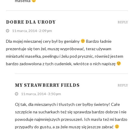
masełka
DOBRE DLA URODY
REPLY
11 marca, 2014 - 2:09 pm
Dla mojej mieszanej cery był by genialny
Bardzo ładnie
prezentuje się ten żel, muszę wypróbować, teraz używam
miniaturki masełka, peelingu i żelu pod prysznic, również jestem
bardzo zadowolona z tych cudeniek, wkrótce o nich napiszę
MY STRAWBERRY FIELDS
REPLY
11 marca, 2014 - 3:50 pm
Oj tak, dla mieszanych i tłustych cer byłby świetny! Całe
szczęście na sucharkach też się sprawdza bardzo dobrze i nie
powoduje najmniejszych przesuszeń. Ich masła też mi bardzo
przypadły do gustu, a za żele muszę się jeszcze zabrać