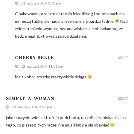
11 marca, 2014 - 3:53 pm
Opakowanie przeszło ostatnio lekki lifting i po zmianach ma
mniejszą tubkę, ale nadal prezentuje się bardzo ładnie
Nad
żelem rumiankowym się zastanawiałam, ale obawiam się, że
będzie miał zbyt wysuszające działanie.
CHERRY BELLE
REPLY
12 marca, 2014 - 11:01 am
Ma alkohol, troszkę rzeczywiście ściąga
SIMPLY_A_WOMAN
REPLY
11 marca, 2014 - 3:06 pm
jako naczynkowiec ostrożnie podchodzę do żeli z drobinkami, ale z
tego, co piszesz, tych raczej nie musiałabym się obawiać