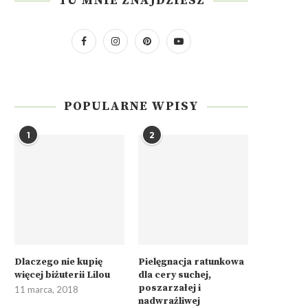
TU MNIE ZNAJDZIESZ
POPULARNE WPISY
1
2
Dlaczego nie kupię
Pielęgnacja ratunkowa
więcej biżuterii Lilou
dla cery suchej,
poszarzałej i
11 marca, 2018
nadwrażliwej