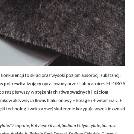
konkurencji to skład oraz wysoki poziom absorpcji substancji
s polirewitalizujący
opracowany przez Laboratoires FILORGA
po raz pierwszy w
stężeniach równoważnych ilościom
adników aktywnych (kwas hialuronowy + kolagen + witamina C +
ęki technologii wektorowej skutecznie koryguje wszelkie oznaki
ylate/Dicaprate, Butylene Glycol, Sodium Polyacrylate, Sucrose
ite, Albizia Julibrissin Bark Extract, Sodium Chloride, Glyceryl