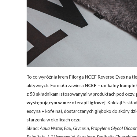
To co wyróżnia krem Filorga NCEF Reverse Eyes na tle 
aktywnych. Formuła zawiera
NCEF – unikalny komplek
z 50 składnikami stosowanymi w produktach pod oczy, 
występującym w mezoterapii igłowej
. Koktajl 5 skł
escyna + kofeina), dostarczanych głęboko do skóry dzi
starzenia w okolicach oczu.
Skład:
Aqua Water, Eau, Glycerin, Propylene Glycol Dicapr
Palmitate, 1,2Hexanediol, Squalane, Synthetic Fluorphlogop