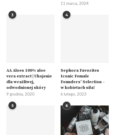
11 marca, 2024
3
4
AA Aloes 100% aloe
Sephora Favorites
vera extract | Ukojenie
Iconic Female
dla wrażliwej,
Founders’ Selection –
odwodnionej skóry
w kobietach siła!
9 grudnia, 2020
6 lutego, 2023
5
6