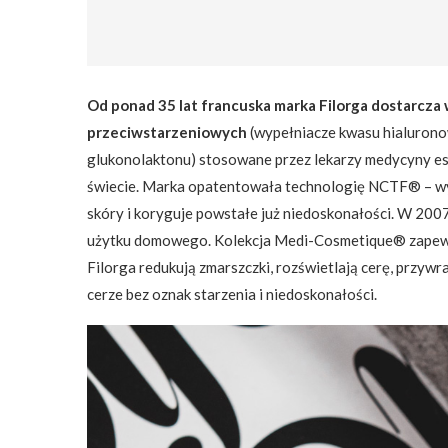
Od ponad 35 lat francuska marka Filorga dostarcza 
przeciwstarzeniowych
(wypełniacze kwasu hialuronow
glukonolaktonu) stosowane przez lekarzy medycyny est
świecie. Marka opatentowała technologię NCTF® – wyj
skóry i koryguje powstałe już niedoskonałości. W 200
użytku domowego. Kolekcja Medi-Cosmetique® zapewni
Filorga redukują zmarszczki, rozświetlają cerę, przywra
cerze bez oznak starzenia i niedoskonałości.