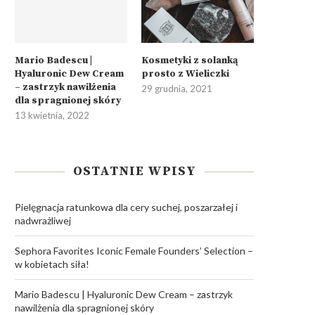
Mario Badescu |
Kosmetyki z solanką
Hyaluronic Dew Cream
prosto z Wieliczki
– zastrzyk nawilżenia
29 grudnia, 2021
dla spragnionej skóry
13 kwietnia, 2022
OSTATNIE WPISY
Pielęgnacja ratunkowa dla cery suchej, poszarzałej i
nadwrażliwej
Sephora Favorites Iconic Female Founders’ Selection –
w kobietach siła!
Mario Badescu | Hyaluronic Dew Cream – zastrzyk
nawilżenia dla spragnionej skóry