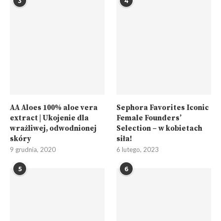
3
4
AA Aloes 100% aloe vera
Sephora Favorites Iconic
extract | Ukojenie dla
Female Founders’
wrażliwej, odwodnionej
Selection – w kobietach
skóry
siła!
9 grudnia, 2020
6 lutego, 2023
5
6