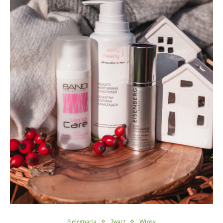
Pielęgnacja
Twarz
Włosy