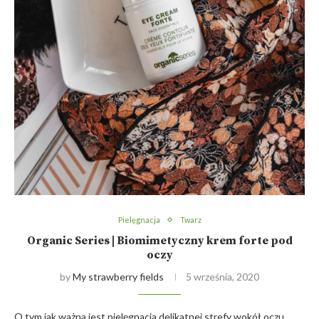
Pielęgnacja
Twarz
Organic Series | Biomimetyczny krem forte pod
oczy
by
My strawberry fields
5 września, 2020
O tym jak ważna jest pielęgnacja delikatnej strefy wokół oczu