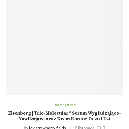
Uncategorized
Eisenberg | Trio-Molecular® Serum Wygładzająco-
Nawilżające oraz Krem Kontur Oczu i Ust
by
My strawberry fields
6 listopada, 2017