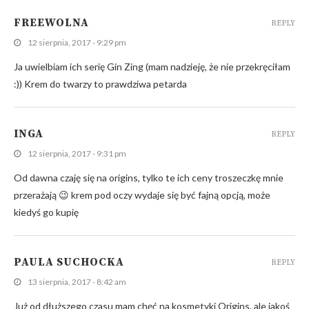
FREEWOLNA
REPLY
12 sierpnia, 2017 - 9:29 pm
Ja uwielbiam ich serię Gin Zing (mam nadzieję, że nie przekręciłam
:)) Krem do twarzy to prawdziwa petarda
INGA
REPLY
12 sierpnia, 2017 - 9:31 pm
Od dawna czaję się na origins, tylko te ich ceny troszeczkę mnie
przerażają 😉 krem pod oczy wydaje się być fajną opcją, może
kiedyś go kupię
PAULA SUCHOCKA
REPLY
13 sierpnia, 2017 - 8:42 am
Już od dłuższego czasu mam chęć na kosmetyki Origins, ale jakoś