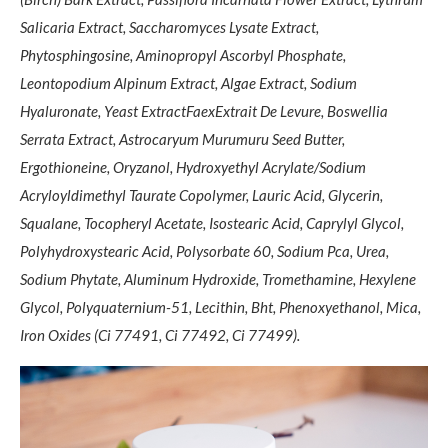
Salicaria Extract, Saccharomyces Lysate Extract,
Phytosphingosine, Aminopropyl Ascorbyl Phosphate,
Leontopodium Alpinum Extract, Algae Extract, Sodium
Hyaluronate, Yeast ExtractFaexExtrait De Levure, Boswellia
Serrata Extract, Astrocaryum Murumuru Seed Butter,
Ergothioneine, Oryzanol, Hydroxyethyl Acrylate/Sodium
Acryloyldimethyl Taurate Copolymer, Lauric Acid, Glycerin,
Squalane, Tocopheryl Acetate, Isostearic Acid, Caprylyl Glycol,
Polyhydroxystearic Acid, Polysorbate 60, Sodium Pca, Urea,
Sodium Phytate, Aluminum Hydroxide, Tromethamine, Hexylene
Glycol, Polyquaternium-51, Lecithin, Bht, Phenoxyethanol, Mica,
Iron Oxides (Ci 77491, Ci 77492, Ci 77499).