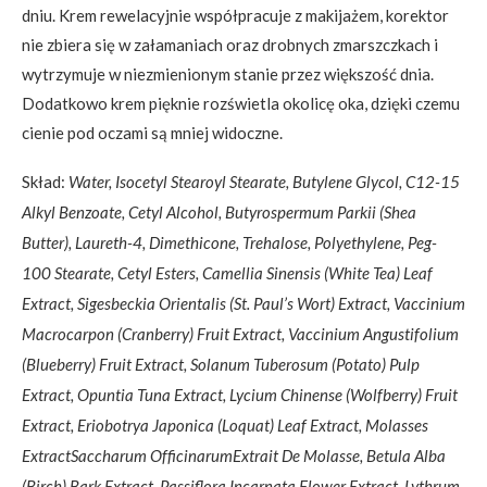
dniu. Krem rewelacyjnie współpracuje z makijażem, korektor
nie zbiera się w załamaniach oraz drobnych zmarszczkach i
wytrzymuje w niezmienionym stanie przez większość dnia.
Dodatkowo krem pięknie rozświetla okolicę oka, dzięki czemu
cienie pod oczami są mniej widoczne.
Skład:
Water, Isocetyl Stearoyl Stearate, Butylene Glycol, C12-15
Alkyl Benzoate, Cetyl Alcohol, Butyrospermum Parkii (Shea
Butter), Laureth-4, Dimethicone, Trehalose, Polyethylene, Peg-
100 Stearate, Cetyl Esters, Camellia Sinensis (White Tea) Leaf
Extract, Sigesbeckia Orientalis (St. Paul’s Wort) Extract, Vaccinium
Macrocarpon (Cranberry) Fruit Extract, Vaccinium Angustifolium
(Blueberry) Fruit Extract, Solanum Tuberosum (Potato) Pulp
Extract, Opuntia Tuna Extract, Lycium Chinense (Wolfberry) Fruit
Extract, Eriobotrya Japonica (Loquat) Leaf Extract, Molasses
ExtractSaccharum OfficinarumExtrait De Molasse, Betula Alba
(Birch) Bark Extract, Passiflora Incarnata Flower Extract, Lythrum