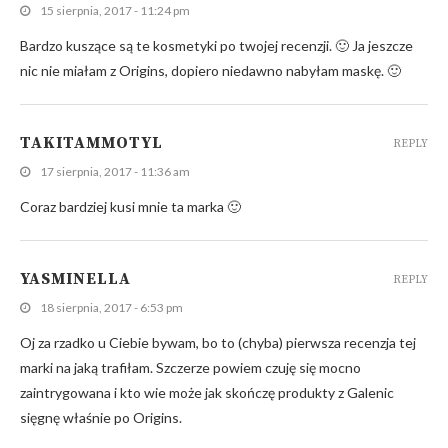
15 sierpnia, 2017 - 11:24 pm
Bardzo kuszące są te kosmetyki po twojej recenzji. 🙂 Ja jeszcze
nic nie miałam z Origins, dopiero niedawno nabyłam maskę. 🙂
TAKITAMMOTYL
REPLY
17 sierpnia, 2017 - 11:36 am
Coraz bardziej kusi mnie ta marka 🙂
YASMINELLA
REPLY
18 sierpnia, 2017 - 6:53 pm
Oj za rzadko u Ciebie bywam, bo to (chyba) pierwsza recenzja tej
marki na jaką trafiłam. Szczerze powiem czuję się mocno
zaintrygowana i kto wie może jak skończę produkty z Galenic
sięgnę właśnie po Origins.