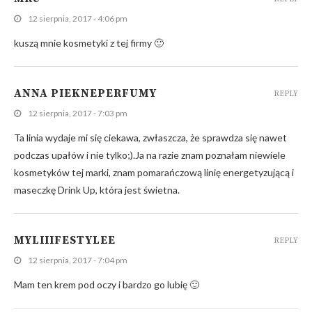
12 sierpnia, 2017 - 4:06 pm
kuszą mnie kosmetyki z tej firmy 🙂
ANNA PIEKNEPERFUMY
REPLY
12 sierpnia, 2017 - 7:03 pm
Ta linia wydaje mi się ciekawa, zwłaszcza, że sprawdza się nawet
podczas upałów i nie tylko;).Ja na razie znam poznałam niewiele
kosmetyków tej marki, znam pomarańczową linię energetyzującą i
maseczkę Drink Up, która jest świetna.
MYLIIIFESTYLEE
REPLY
12 sierpnia, 2017 - 7:04 pm
Mam ten krem pod oczy i bardzo go lubię 🙂