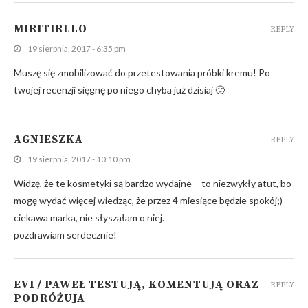
MIRITIRLLO
REPLY
19 sierpnia, 2017 - 6:35 pm
Muszę się zmobilizować do przetestowania próbki kremu! Po
twojej recenzji sięgnę po niego chyba już dzisiaj 🙂
AGNIESZKA
REPLY
19 sierpnia, 2017 - 10:10 pm
Widzę, że te kosmetyki są bardzo wydajne – to niezwykły atut, bo
mogę wydać więcej wiedząc, że przez 4 miesiące będzie spokój;)
ciekawa marka, nie słyszałam o niej.
pozdrawiam serdecznie!
EVI / PAWEŁ TESTUJĄ, KOMENTUJĄ ORAZ
REPLY
PODRÓŻUJA