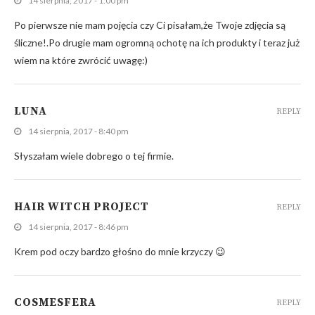
14 sierpnia, 2017 - 1:00 pm
Po pierwsze nie mam pojęcia czy Ci pisałam,że Twoje zdjęcia są
śliczne!.Po drugie mam ogromną ochotę na ich produkty i teraz już
wiem na które zwrócić uwagę:)
LUNA
REPLY
14 sierpnia, 2017 - 8:40 pm
Słyszałam wiele dobrego o tej firmie.
HAIR WITCH PROJECT
REPLY
14 sierpnia, 2017 - 8:46 pm
Krem pod oczy bardzo głośno do mnie krzyczy 😉
COSMESFERA
REPLY