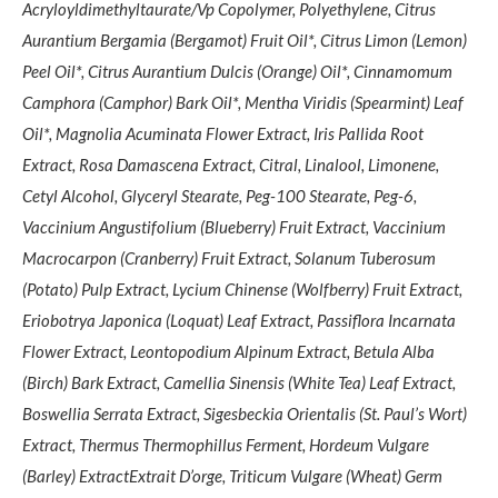
Acryloyldimethyltaurate/Vp Copolymer, Polyethylene, Citrus
Aurantium Bergamia (Bergamot) Fruit Oil*, Citrus Limon (Lemon)
Peel Oil*, Citrus Aurantium Dulcis (Orange) Oil*, Cinnamomum
Camphora (Camphor) Bark Oil*, Mentha Viridis (Spearmint) Leaf
Oil*, Magnolia Acuminata Flower Extract, Iris Pallida Root
Extract, Rosa Damascena Extract, Citral, Linalool, Limonene,
Cetyl Alcohol, Glyceryl Stearate, Peg-100 Stearate, Peg-6,
Vaccinium Angustifolium (Blueberry) Fruit Extract, Vaccinium
Macrocarpon (Cranberry) Fruit Extract, Solanum Tuberosum
(Potato) Pulp Extract, Lycium Chinense (Wolfberry) Fruit Extract,
Eriobotrya Japonica (Loquat) Leaf Extract, Passiflora Incarnata
Flower Extract, Leontopodium Alpinum Extract, Betula Alba
(Birch) Bark Extract, Camellia Sinensis (White Tea) Leaf Extract,
Boswellia Serrata Extract, Sigesbeckia Orientalis (St. Paul’s Wort)
Extract, Thermus Thermophillus Ferment, Hordeum Vulgare
(Barley) ExtractExtrait D’orge, Triticum Vulgare (Wheat) Germ