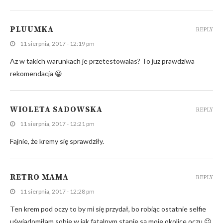
PLUUMKA
REPLY
11 sierpnia, 2017 - 12:19 pm
Az w takich warunkach je przetestowalas? To juz prawdziwa
rekomendacja 😀
WIOLETA SADOWSKA
REPLY
11 sierpnia, 2017 - 12:21 pm
Fajnie, że kremy się sprawdziły.
RETRO MAMA
REPLY
11 sierpnia, 2017 - 12:28 pm
Ten krem pod oczy to by mi się przydał, bo robiąc ostatnie selfie
uświadomiłam sobie w jak fatalnym stanie są moje okolice oczu 😉