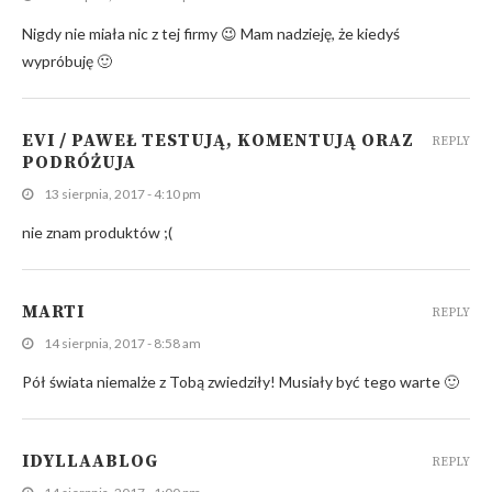
Nigdy nie miała nic z tej firmy 😉 Mam nadzieję, że kiedyś
wypróbuję 🙂
EVI / PAWEŁ TESTUJĄ, KOMENTUJĄ ORAZ
REPLY
PODRÓŻUJA
13 sierpnia, 2017 - 4:10 pm
nie znam produktów ;(
MARTI
REPLY
14 sierpnia, 2017 - 8:58 am
Pół świata niemalże z Tobą zwiedziły! Musiały być tego warte 🙂
IDYLLAABLOG
REPLY