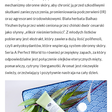
mechanizmy obronne skóry, aby chronić ją przed szkodliwymi
skutkami zanieczyszczenia, promieniowania podczerwieni (IR)
oraz agresorami środowiskowymi. Biała herbata Baihao
Yinzhen była przez wieki ceniona przez chiński dwór cesarski
jako słynny „eliksir nieśmiertelności”. Z młodych listków
pobierany jest ekstrakt, który zawiera dużą ilość polifenoli,
czyli antyoksydantów, które wspierają system obronny skóry.
Seria A Perfect World to również przepiękny zapach, za który
odpowiedzialne jest połączenie olejków eterycznych mięty,
pomarańczy, cytryny i bergamotki. Aromat jest niezwykle
świeży, orzeźwiający i pozytywnie nastraja na cały dzień.