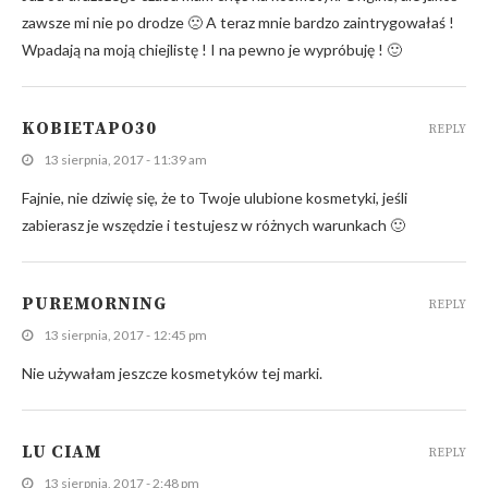
zawsze mi nie po drodze 🙁 A teraz mnie bardzo zaintrygowałaś !
Wpadają na moją chiejlistę ! I na pewno je wypróbuję ! 🙂
KOBIETAPO30
REPLY
13 sierpnia, 2017 - 11:39 am
Fajnie, nie dziwię się, że to Twoje ulubione kosmetyki, jeśli
zabierasz je wszędzie i testujesz w różnych warunkach 🙂
PUREMORNING
REPLY
13 sierpnia, 2017 - 12:45 pm
Nie używałam jeszcze kosmetyków tej marki.
LU CIAM
REPLY
13 sierpnia, 2017 - 2:48 pm