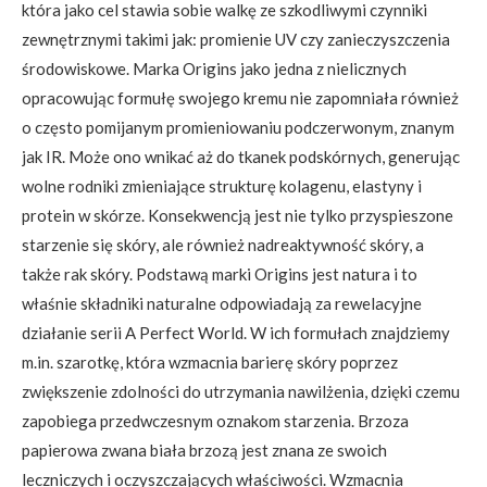
która jako cel stawia sobie walkę ze szkodliwymi czynniki
zewnętrznymi takimi jak: promienie UV czy zanieczyszczenia
środowiskowe. Marka Origins jako jedna z nielicznych
opracowując formułę swojego kremu nie zapomniała również
o często pomijanym promieniowaniu podczerwonym, znanym
jak IR. Może ono wnikać aż do tkanek podskórnych, generując
wolne rodniki zmieniające strukturę kolagenu, elastyny i
protein w skórze. Konsekwencją jest nie tylko przyspieszone
starzenie się skóry, ale również nadreaktywność skóry, a
także rak skóry. Podstawą marki Origins jest natura i to
właśnie składniki naturalne odpowiadają za rewelacyjne
działanie serii A Perfect World. W ich formułach znajdziemy
m.in. szarotkę, która wzmacnia barierę skóry poprzez
zwiększenie zdolności do utrzymania nawilżenia, dzięki czemu
zapobiega przedwczesnym oznakom starzenia. Brzoza
papierowa zwana biała brzozą jest znana ze swoich
leczniczych i oczyszczających właściwości. Wzmacnia