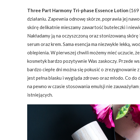
Three Part Harmony Tri-phase Essence Lotion
(169 
działaniu. Zapewnia odnowę skórze, poprawia jej nawod
skórę delikatnie mieszamy zawartość buteleczki i niewi
Nakładamy ją na oczyszczoną oraz stonizowaną skórę i
serum oraz krem. Sama esencja ma niezwykle lekką, wod
oblepienia. W pierwszej chwili możemy mieć uczucie, ż
kosmetyk bardzo pozytywnie Was zaskoczy. Przede wsz
bardzo ciepłe dni można się pokusić o zrezygnowanie
jest pełna blasku i wygląda zdrowo oraz młodo. Co do d
na pewno w czasie stosowania emulsji nie zauważyłam 
istniejących.