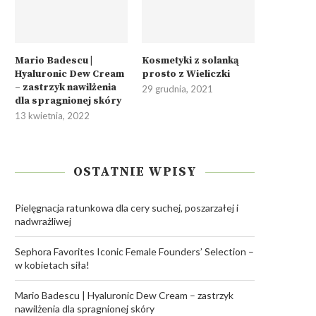
Mario Badescu |
Kosmetyki z solanką
Hyaluronic Dew Cream
prosto z Wieliczki
– zastrzyk nawilżenia
29 grudnia, 2021
dla spragnionej skóry
13 kwietnia, 2022
OSTATNIE WPISY
Pielęgnacja ratunkowa dla cery suchej, poszarzałej i
nadwrażliwej
Sephora Favorites Iconic Female Founders’ Selection –
w kobietach siła!
Mario Badescu | Hyaluronic Dew Cream – zastrzyk
nawilżenia dla spragnionej skóry