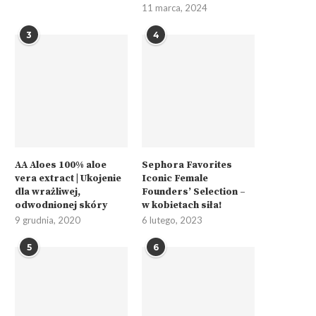
11 marca, 2024
3
4
AA Aloes 100% aloe
Sephora Favorites
vera extract | Ukojenie
Iconic Female
dla wrażliwej,
Founders’ Selection –
odwodnionej skóry
w kobietach siła!
9 grudnia, 2020
6 lutego, 2023
5
6