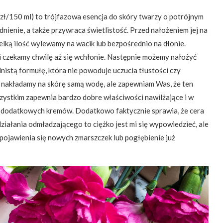
zł/150 ml) to trójfazowa esencja do skóry twarzy o potrójnym
nienie, a także przywraca świetlistość. Przed nałożeniem jej na
elką ilość wylewamy na wacik lub bezpośrednio na dłonie.
 czekamy chwilę aż się wchłonie. Następnie możemy nałożyć
nistą formułę, która nie powoduje uczucia tłustości czy
e nakładamy na skórę samą wodę, ale zapewniam Was, że ten
ystkim zapewnia bardzo dobre właściwości nawilżające i w
 z dodatkowych kremów. Dodatkowo faktycznie sprawia, że cera
ziałania odmładzającego to ciężko jest mi się wypowiedzieć, ale
pojawienia się nowych zmarszczek lub pogłębienie już