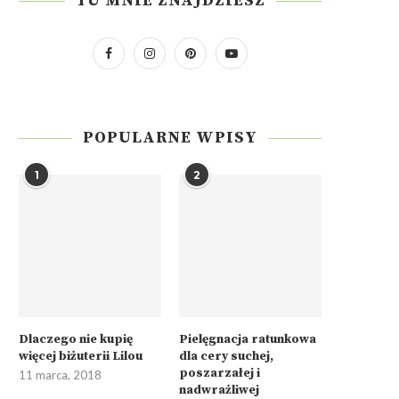
TU MNIE ZNAJDZIESZ
POPULARNE WPISY
1
2
Dlaczego nie kupię
Pielęgnacja ratunkowa
więcej biżuterii Lilou
dla cery suchej,
poszarzałej i
11 marca, 2018
nadwrażliwej