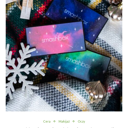
Cera
Makijaż
Oczy