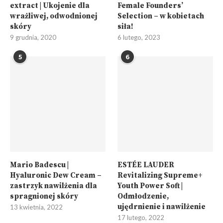
extract | Ukojenie dla
Female Founders’
wrażliwej, odwodnionej
Selection – w kobietach
skóry
siła!
9 grudnia, 2020
6 lutego, 2023
5
6
Mario Badescu |
ESTÉE LAUDER
Hyaluronic Dew Cream –
Revitalizing Supreme+
zastrzyk nawilżenia dla
Youth Power Soft |
spragnionej skóry
Odmłodzenie,
ujędrnienie i nawilżenie
13 kwietnia, 2022
17 lutego, 2022