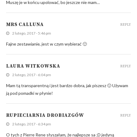
Muszę je w końcu upolować, bo jeszcze nie mam…
MRS CALLUNA
REPLY
2 lutego, 2017 - 5:46 pm
Fajne zestawianie, jest w czym wybierać 🙂
LAURA WITKOWSKA
REPLY
2 lutego, 2017 - 6:04 pm
Mam tą transparentną i jest bardzo dobra, jak piszesz 🙂 Używam
ją pod pomadki w płynie!
RUPIECIARNIA DROBIAZGÓW
REPLY
2 lutego, 2017 - 6:34 pm
O tych z Pierre Rene słyszałam, że najlepsze sa ;D jedyną