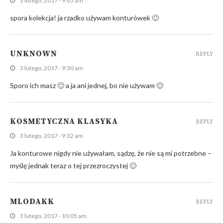
3 lutego, 2017 - 9:05 am
spora kolekcja! ja rzadko używam konturówek 🙂
UNKNOWN
REPLY
3 lutego, 2017 - 9:30 am
Sporo ich masz 🙂 a ja ani jednej, bo nie używam 🙂
KOSMETYCZNA KLASYKA
REPLY
3 lutego, 2017 - 9:32 am
Ja konturowe nigdy nie używałam, sądzę, że nie są mi potrzebne –
myślę jednak teraz o tej przezroczystej 🙂
MLODAKK
REPLY
3 lutego, 2017 - 10:05 am