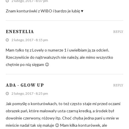
2 lutego, 2017 - 8:07 pm
Znam konturówki z WIBO i bardzo je lubię ♥
ENESTELIA
REPLY
2 lutego, 2017 - 8:15 pm
Mam tylko tę z Lovely o numerze 1 i uwielbiam ją za odcień.
Rzeczywiście do najtrwalszych nie należy, ale mimo wszystko
chętnie po nią sięgam 😉
ADA - GLOW UP
REPLY
2 lutego, 2017 - 8:25 pm
Jak pomyślę o konturówkach, to też często staje mi przed oczami
obrazek pań, które malowały usta czarną kredką, a środek był
dowolnie czerwony, różowy itp. Choć chyba jedna pani u mnie w
mieście nadal tak się maluje 😉 Mam kilka konturówek, ale