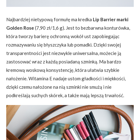
Najbardziej nietypową formułę ma kredka
Lip Barrier marki
Golden Rose
(7,90 zł/1,6 g). Jest to bezbarwna konturówka,
która tworzy barierę ochronną wokół ust zapobiegając
rozmazywaniu się błyszczyka lub pomadki. Dzięki swojej
transparentności jest niezwykle uniwersalna, możecie ją
zastosować wraz z każdą posiadaną szminką. Ma bardzo
kremową woskową konsystencję, która ułatwia szybkie
nałożenie. Witamina E nadaje ustom gładkości i miękkości,
dzięki czemu nałożone na nią szminki nie smużą i nie
podkreślają suchych skórek, a także mają lepszą trwałość.