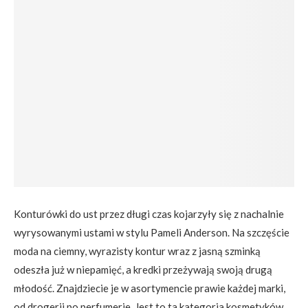
Konturówki do ust przez długi czas kojarzyły się z nachalnie
wyrysowanymi ustami w stylu Pameli Anderson. Na szczęście
moda na ciemny, wyrazisty kontur wraz z jasną szminką
odeszła już w niepamięć, a kredki przeżywają swoją drugą
młodość. Znajdziecie je w asortymencie prawie każdej marki,
od drogerii po perfumerie. Jest to ta kategoria kosmetyków,