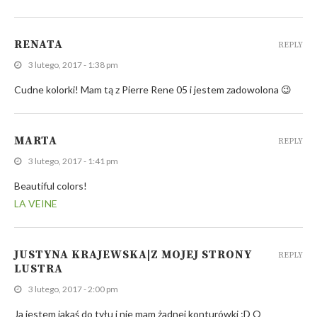
RENATA
REPLY
3 lutego, 2017 - 1:38 pm
Cudne kolorki! Mam tą z Pierre Rene 05 i jestem zadowolona 😉
MARTA
REPLY
3 lutego, 2017 - 1:41 pm
Beautiful colors!
LA VEINE
JUSTYNA KRAJEWSKA|Z MOJEJ STRONY
REPLY
LUSTRA
3 lutego, 2017 - 2:00 pm
Ja jestem jakaś do tyłu i nie mam żadnej konturówki ;D O