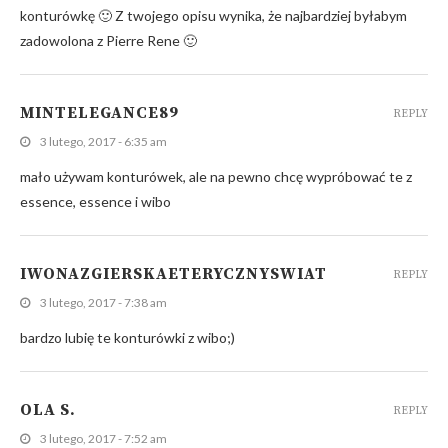
konturówkę 🙂 Z twojego opisu wynika, że najbardziej byłabym
zadowolona z Pierre Rene 🙂
MINTELEGANCE89
REPLY
3 lutego, 2017 - 6:35 am
mało używam konturówek, ale na pewno chcę wypróbować te z
essence, essence i wibo
IWONAZGIERSKAETERYCZNYSWIAT
REPLY
3 lutego, 2017 - 7:38 am
bardzo lubię te konturówki z wibo;)
OLA S.
REPLY
3 lutego, 2017 - 7:52 am