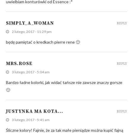
uwielbiam konturówki od Essence :*
SIMPLY_A_WOMAN
REPLY
2 lutego, 2017 - 11:29 pm
będę pamiętać o kredkach pierre rene 🙂
MRS.ROSE
REPLY
3 lutego, 2017 - 5:04 am
Bardzo ładne kolorki, jak widać tańsze nie zawsze znaczy gorsze
🙂
JUSTYNKA MA KOTA...
REPLY
3 lutego, 2017 - 5:41 am
Śliczne kolory! Fajnie, że za tak małe pieniądze można kupić fajną