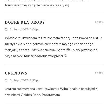
transparentnej w ogóle pierwszy raz słyszę
DOBRE DLA URODY
REPLY
3 lutego, 2017 - 2:04 pm
Właśnie mi uświadomiłaś, że nie mam żadnej konturówki do ust!!!
Kiedyś była nieodłącznym elementem mojego codziennego
makijażu, a teraz… szybka szminka i pędzę 🙂 Kolory przepiękne!
Moje barwy! Muszę nadrobić zaległości 🙂
UNKNOWN
REPLY
3 lutego, 2017 - 2:33 pm
Jestem zachwycona konturówkami z Wibo idealnie pasują mi z
szminkami Golden Rose. Pozdrawiam.