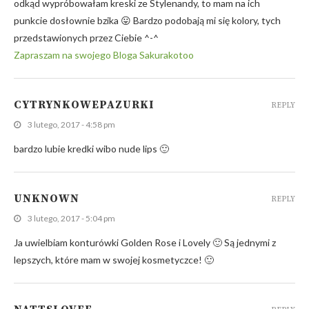
odkąd wypróbowałam kreski ze Stylenandy, to mam na ich
punkcie dosłownie bzika 😛 Bardzo podobają mi się kolory, tych
przedstawionych przez Ciebie ^-^
Zapraszam na swojego Bloga Sakurakotoo
CYTRYNKOWEPAZURKI
REPLY
3 lutego, 2017 - 4:58 pm
bardzo lubie kredki wibo nude lips 🙂
UNKNOWN
REPLY
3 lutego, 2017 - 5:04 pm
Ja uwielbiam konturówki Golden Rose i Lovely 🙂 Są jednymi z
lepszych, które mam w swojej kosmetyczce! 🙂