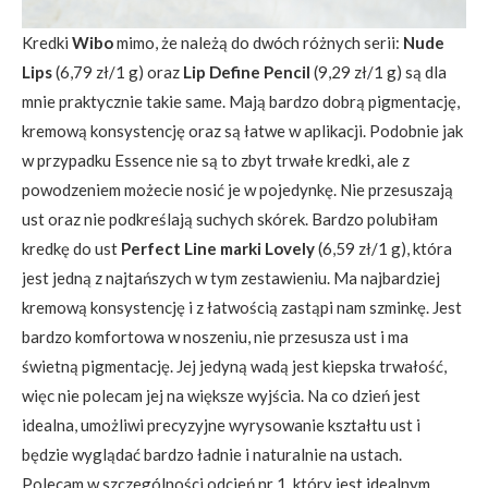
Kredki
Wibo
mimo, że należą do dwóch różnych serii:
Nude
Lips
(6,79 zł/1 g) oraz
Lip Define Pencil
(9,29 zł/1 g) są dla
mnie praktycznie takie same. Mają bardzo dobrą pigmentację,
kremową konsystencję oraz są łatwe w aplikacji. Podobnie jak
w przypadku Essence nie są to zbyt trwałe kredki, ale z
powodzeniem możecie nosić je w pojedynkę. Nie przesuszają
ust oraz nie podkreślają suchych skórek. Bardzo polubiłam
kredkę do ust
Perfect Line marki Lovely
(6,59 zł/1 g), która
jest jedną z najtańszych w tym zestawieniu. Ma najbardziej
kremową konsystencję i z łatwością zastąpi nam szminkę. Jest
bardzo komfortowa w noszeniu, nie przesusza ust i ma
świetną pigmentację. Jej jedyną wadą jest kiepska trwałość,
więc nie polecam jej na większe wyjścia. Na co dzień jest
idealna, umożliwi precyzyjne wyrysowanie kształtu ust i
będzie wyglądać bardzo ładnie i naturalnie na ustach.
Polecam w szczególności odcień nr 1, który jest idealnym