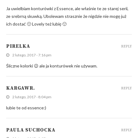
Ja uwielbiam konturówki z Essence, ale właśnie te ze starej serii,
ze srebrną skuwką. Ubolewam strasznie że nigdzie nie mogę już
ich dostać 🙁 Lovely też lubię 🙂
PIRELKA
REPLY
2 lutego, 2017 - 7:16 pm
Śliczne kolorki 😉 ale ja konturówek nie używam.
KARGAWR.
REPLY
2 lutego, 2017 - 8:04 pm
lubie te od essence:)
PAULA SUCHOCKA
REPLY