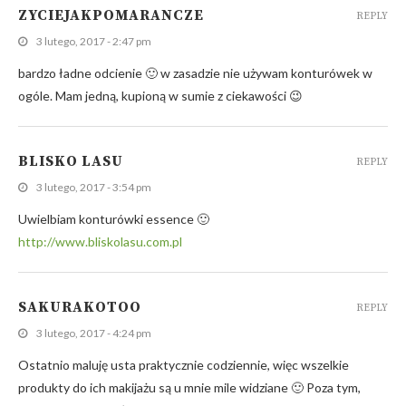
ZYCIEJAKPOMARANCZE
REPLY
3 lutego, 2017 - 2:47 pm
bardzo ładne odcienie 🙂 w zasadzie nie używam konturówek w
ogóle. Mam jedną, kupioną w sumie z ciekawości 😉
BLISKO LASU
REPLY
3 lutego, 2017 - 3:54 pm
Uwielbiam konturówki essence 🙂
http://www.bliskolasu.com.pl
SAKURAKOTOO
REPLY
3 lutego, 2017 - 4:24 pm
Ostatnio maluję usta praktycznie codziennie, więc wszelkie
produkty do ich makijażu są u mnie mile widziane 🙂 Poza tym,