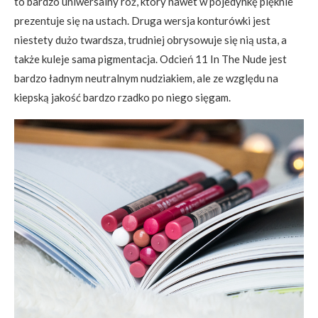
to bardzo uniwersalny róż, który nawet w pojedynkę pięknie
prezentuje się na ustach. Druga wersja konturówki jest
niestety dużo twardsza, trudniej obrysowuje się nią usta, a
także kuleje sama pigmentacja. Odcień 11 In The Nude jest
bardzo ładnym neutralnym nudziakiem, ale ze względu na
kiepską jakość bardzo rzadko po niego sięgam.