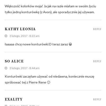
Większość kolorków moja! Ja jak na razie miałam w swoim życiu
tylko jedną konturówkę (z Avon), ale sporadycznie jej używam.
KATHY LEONIA
REPLY
3 lutego, 2017 - 8:22 am
łaaaaa chcę nowe konturówki:D teraz zaraz 😀
SO ALICE
REPLY
3 lutego, 2017 - 8:44 am
Konturówki zaczęłam używać od niedawna, koniecznie muszę
spróbować tej z Pierre Rene 🙂
EXALITY
REPLY