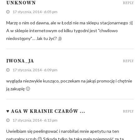
UNKNOWN
REPLY
17 stycznia, 2014 - 6:05 pm
Marzę o nim od dawna, ale w Łodzi nie ma sklepu stacjonarnego :((
A w sklepie internetowym od kilku tygodni jest "chwilowo
niedostępny"… Jak tu żyć? ;))
IWONA_JA
REPLY
17 stycznia, 2014 - 6:09 pm
wygląda niezwykle kusząco, poczekam na jakąś promocję i chętnie
ją zakupię 🙂
♥ AGA W KRAINIE CZARÓW ...
REPLY
17 stycznia, 2014 - 6:13 pm
Uwielbiam się peelingować i narobiłaś mnie apetytu na ten
naturalny scrub 😉 Szkoda tylko że taka mala pojemność za ta