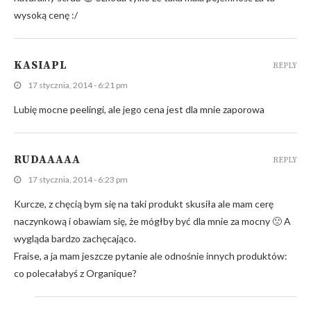
wysoką cenę :/
KASIAPL
REPLY
17 stycznia, 2014 - 6:21 pm
Lubię mocne peelingi, ale jego cena jest dla mnie zaporowa
RUDAAAAA
REPLY
17 stycznia, 2014 - 6:23 pm
Kurcze, z chęcią bym się na taki produkt skusiła ale mam cerę
naczynkową i obawiam się, że mógłby być dla mnie za mocny 🙁 A
wygląda bardzo zachęcająco.
Fraise, a ja mam jeszcze pytanie ale odnośnie innych produktów:
co polecałabyś z Organique?