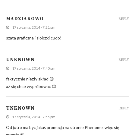
MADZIAKOWO
REPLY
17 stycznia, 2014 - 7:21 pm
szata graficzna i sloiczki cudo!
UNKNOWN
REPLY
17 stycznia, 2014 - 7:40 pm
faktycznie niezły skład 😉
aż się chce wypróbować 😉
UNKNOWN
REPLY
17 stycznia, 2014 - 7:55 pm
Od jutro ma być jakaś promocja na stronie Phenome, więc się
zaczaję 🙂