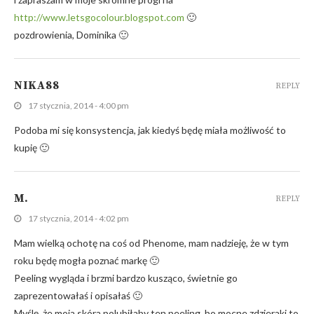
http://www.letsgocolour.blogspot.com
🙂
pozdrowienia, Dominika 🙂
NIKA88
REPLY
17 stycznia, 2014 - 4:00 pm
Podoba mi się konsystencja, jak kiedyś będę miała możliwość to
kupię 🙂
M.
REPLY
17 stycznia, 2014 - 4:02 pm
Mam wielką ochotę na coś od Phenome, mam nadzieję, że w tym
roku będę mogła poznać markę 🙂
Peeling wygląda i brzmi bardzo kusząco, świetnie go
zaprezentowałaś i opisałaś 🙂
Myślę, że moja skóra polubiłaby ten peeling, bo mocne zdzieraki to