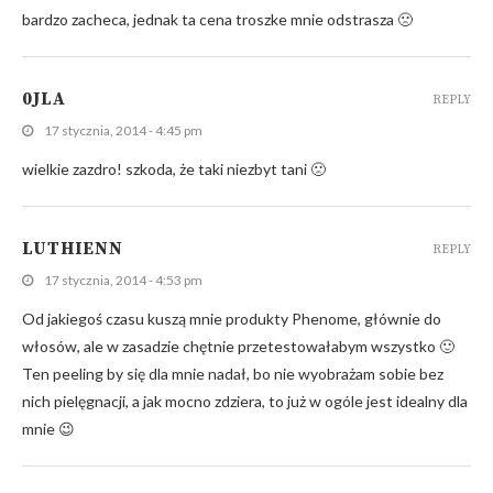
bardzo zacheca, jednak ta cena troszke mnie odstrasza 🙁
0JLA
REPLY
17 stycznia, 2014 - 4:45 pm
wielkie zazdro! szkoda, że taki niezbyt tani 🙁
LUTHIENN
REPLY
17 stycznia, 2014 - 4:53 pm
Od jakiegoś czasu kuszą mnie produkty Phenome, głównie do
włosów, ale w zasadzie chętnie przetestowałabym wszystko 🙂
Ten peeling by się dla mnie nadał, bo nie wyobrażam sobie bez
nich pielęgnacji, a jak mocno zdziera, to już w ogóle jest idealny dla
mnie 😉