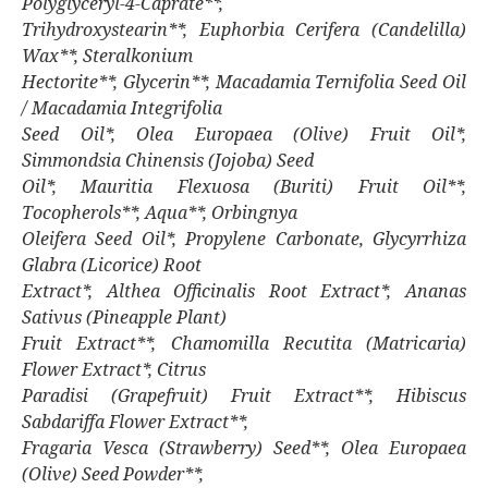
Polyglyceryl-4-Caprate**,
Trihydroxystearin**, Euphorbia Cerifera (Candelilla)
Wax**, Steralkonium
Hectorite**, Glycerin**, Macadamia Ternifolia Seed Oil
/ Macadamia Integrifolia
Seed Oil*, Olea Europaea (Olive) Fruit Oil*,
Simmondsia Chinensis (Jojoba) Seed
Oil*, Mauritia Flexuosa (Buriti) Fruit Oil**,
Tocopherols**, Aqua**, Orbingnya
Oleifera Seed Oil*, Propylene Carbonate, Glycyrrhiza
Glabra (Licorice) Root
Extract*, Althea Officinalis Root Extract*, Ananas
Sativus (Pineapple Plant)
Fruit Extract**, Chamomilla Recutita (Matricaria)
Flower Extract*, Citrus
Paradisi (Grapefruit) Fruit Extract**, Hibiscus
Sabdariffa Flower Extract**,
Fragaria Vesca (Strawberry) Seed**, Olea Europaea
(Olive) Seed Powder**,