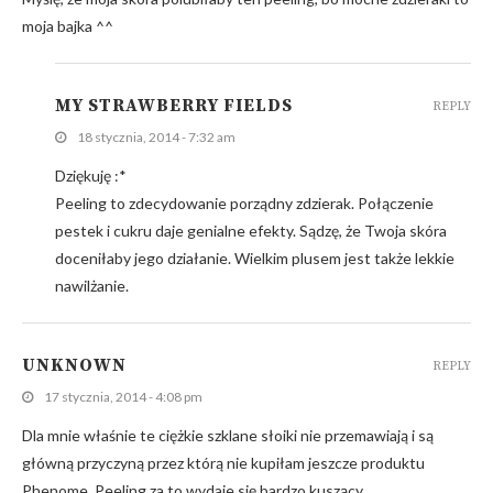
moja bajka ^^
MY STRAWBERRY FIELDS
REPLY
18 stycznia, 2014 - 7:32 am
Dziękuję :*
Peeling to zdecydowanie porządny zdzierak. Połączenie
pestek i cukru daje genialne efekty. Sądzę, że Twoja skóra
doceniłaby jego działanie. Wielkim plusem jest także lekkie
nawilżanie.
UNKNOWN
REPLY
17 stycznia, 2014 - 4:08 pm
Dla mnie właśnie te ciężkie szklane słoiki nie przemawiają i są
główną przyczyną przez którą nie kupiłam jeszcze produktu
Phenome. Peeling za to wydaje się bardzo kuszący.