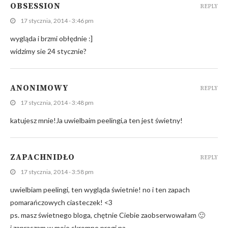
OBSESSION
REPLY
17 stycznia, 2014 - 3:46 pm
wygląda i brzmi obłędnie :]
widzimy sie 24 stycznie?
ANONIMOWY
REPLY
17 stycznia, 2014 - 3:48 pm
katujesz mnie!Ja uwielbaim peelingi,a ten jest świetny!
ZAPACHNIDŁO
REPLY
17 stycznia, 2014 - 3:58 pm
uwielbiam peelingi, ten wygląda świetnie! no i ten zapach
pomarańczowych ciasteczek! <3
ps. masz świetnego bloga, chętnie Ciebie zaobserwowałam 🙂
i zapraszam w moje skromne progi na