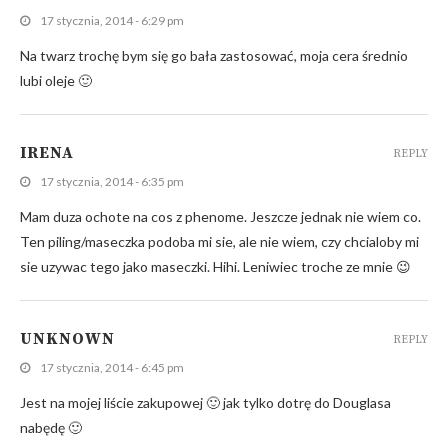
17 stycznia, 2014 - 6:29 pm
Na twarz trochę bym się go bała zastosować, moja cera średnio
lubi oleje 🙂
IRENA
REPLY
17 stycznia, 2014 - 6:35 pm
Mam duza ochote na cos z phenome. Jeszcze jednak nie wiem co.
Ten piling/maseczka podoba mi sie, ale nie wiem, czy chcialoby mi
sie uzywac tego jako maseczki. Hihi. Leniwiec troche ze mnie 😉
UNKNOWN
REPLY
17 stycznia, 2014 - 6:45 pm
Jest na mojej liście zakupowej 🙂 jak tylko dotrę do Douglasa
nabędę 🙂