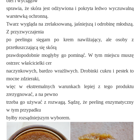
olei i wyciągów
sprawia, że skóra jest odżywiona i pokryta ledwo wyczuwalną
warstewką ochronną.
Twarz wygląda na zrelaksowaną, jaśniejszą i odrobinę młodszą.
Z przyzwyczajenia
po peelingu sięgam po krem nawilżający, ale osoby z
przetłuszczającą się skórą
prawdopodobnie mogłyby go pominąć. W tym miejscu muszę
ostrzec właścicielki cer
naczynkowych, bardzo wrażliwych. Drobinki cukru i pestek to
mocne zdzieraki,
więc w ekstremalnych warunkach lepiej z tego produktu
zrezygnować, a na pewno
trzeba go używać z rozwagą. Sądzę, że peeling enzymatyczny
w tym przypadku
byłby rozsądniejszym wyborem.