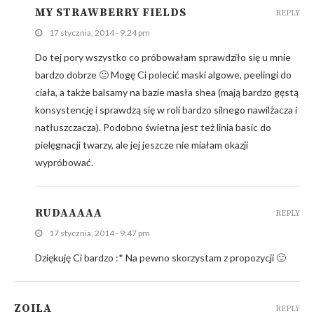
MY STRAWBERRY FIELDS
REPLY
17 stycznia, 2014 - 9:24 pm
Do tej pory wszystko co próbowałam sprawdziło się u mnie
bardzo dobrze 🙂 Mogę Ci polecić maski algowe, peelingi do
ciała, a także balsamy na bazie masła shea (mają bardzo gęstą
konsystencję i sprawdzą się w roli bardzo silnego nawilżacza i
natłuszczacza). Podobno świetna jest też linia basic do
pielęgnacji twarzy, ale jej jeszcze nie miałam okazji
wypróbować.
RUDAAAAA
REPLY
17 stycznia, 2014 - 9:47 pm
Dziękuję Ci bardzo :* Na pewno skorzystam z propozycji 🙂
ZOILA
REPLY