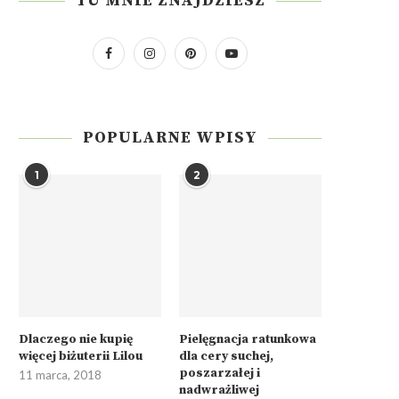
TU MNIE ZNAJDZIESZ
POPULARNE WPISY
1
2
Dlaczego nie kupię
Pielęgnacja ratunkowa
więcej biżuterii Lilou
dla cery suchej,
poszarzałej i
11 marca, 2018
nadwrażliwej