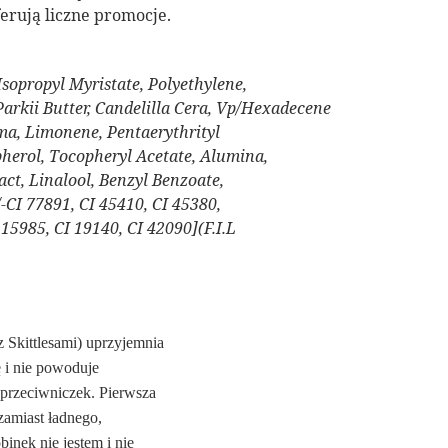
ferują liczne promocje.
sopropyl Myristate, Polyethylene,
arkii Butter, Candelilla Cera, Vp/Hexadecene
ma, Limonene, Pentaerythrityl
herol, Tocopheryl Acetate, Alumina,
ract, Linalool, Benzyl Benzoate,
/-CI 77891, CI 45410, CI 45380,
 15985, CI 19140, CI 42090](F.I.L
 Skittlesami) uprzyjemnia
ię i nie powoduje
 przeciwniczek. Pierwsza
 zamiast ładnego,
inek nie jestem i nie