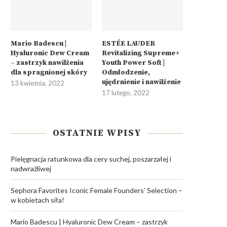
Mario Badescu |
ESTÉE LAUDER
Hyaluronic Dew Cream
Revitalizing Supreme+
– zastrzyk nawilżenia
Youth Power Soft |
dla spragnionej skóry
Odmłodzenie,
ujędrnienie i nawilżenie
13 kwietnia, 2022
17 lutego, 2022
OSTATNIE WPISY
Pielęgnacja ratunkowa dla cery suchej, poszarzałej i
nadwrażliwej
Sephora Favorites Iconic Female Founders’ Selection –
w kobietach siła!
Mario Badescu | Hyaluronic Dew Cream – zastrzyk