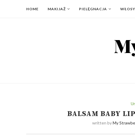
HOME
MAKIJAŻ
PIELĘGNACJA
WŁOS
Un
BALSAM BABY LI
written by
My Strawber