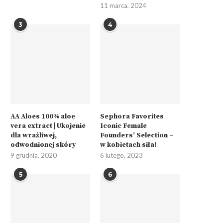
11 marca, 2024
3
4
AA Aloes 100% aloe
Sephora Favorites
vera extract | Ukojenie
Iconic Female
dla wrażliwej,
Founders’ Selection –
odwodnionej skóry
w kobietach siła!
9 grudnia, 2020
6 lutego, 2023
5
6