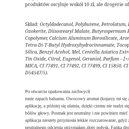
produktów oscyluje wokół 10 zł, ale drogerie o
Skład:
Octyldodecanol, Polybutene, Petrolatum, I
Ozokerite, Diisostearyl Malate, Butyrospermum P
Copolymer, Calcium Aluminum Borosilicate, Aro
Tetra-Di-T-Butyl Hydroxyhydrocinnamate, Tocop
Silica, Benzyl Acohol, Mel, Centella Asiatica Ext
Tin Oxide, Citral, Eugenol, Geraniol, Parfum – [+
MICA, CI 77491, CI 77492, CI 77499, CI 15850, CI
D54547/5).
Po otwarciu opakowania zachwycił
mnie zapach balsamu. Owocowy aromat (kojarzy mi się z
aplikację, a później się ulatnia, dzięki czemu nie nudzi s
bólów głowy. Posmak jest neutralny i nie powinien mieć
aplikacja niestety przyniosła lekkie rozczarowanie, gdyż
neutralnego odcienia otrzymałam złoty połysk. Fanką drob