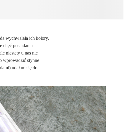
da wychwalała ich kolory,
że chęć posiadania
le niestety u nas nie
ło wprowadzić słynne
niami) udałam się do