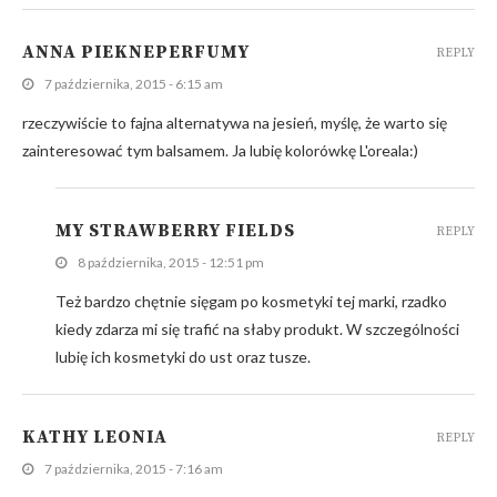
ANNA PIEKNEPERFUMY
REPLY
7 października, 2015 - 6:15 am
rzeczywiście to fajna alternatywa na jesień, myślę, że warto się
zainteresować tym balsamem. Ja lubię kolorówkę L'oreala:)
MY STRAWBERRY FIELDS
REPLY
8 października, 2015 - 12:51 pm
Też bardzo chętnie sięgam po kosmetyki tej marki, rzadko
kiedy zdarza mi się trafić na słaby produkt. W szczególności
lubię ich kosmetyki do ust oraz tusze.
KATHY LEONIA
REPLY
7 października, 2015 - 7:16 am