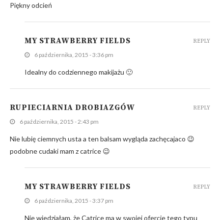
Piękny odcień
MY STRAWBERRY FIELDS
REPLY
6 października, 2015 - 3:36 pm
Idealny do codziennego makijażu 🙂
RUPIECIARNIA DROBIAZGÓW
REPLY
6 października, 2015 - 2:43 pm
Nie lubię ciemnych usta a ten balsam wygląda zachęcajaco 😉
podobne cudaki mam z catrice 😉
MY STRAWBERRY FIELDS
REPLY
6 października, 2015 - 3:37 pm
Nie wiedziałam, że Catrice ma w swojej ofercie tego typu