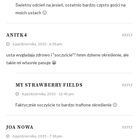
Świetny odcień na jesień, ostatnio bardzo często gości na
moich ustach 🙂
ANITK4
REPLY
6 października, 2015 - 6:58 pm
usta wygladaja zdrowo i "soczyście"? hmm dziwne określenie, ale
takie mi własnie pasuje 😀
MY STRAWBERRY FIELDS
REPLY
8 października, 2015 - 12:45 pm
Faktycznie soczyście to bardzo trafione określenie 🙂
JOA NOWA
REPLY
6 października, 2015 - 7:18 pm