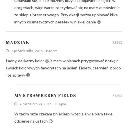
Obawiam się, że nie możemy liczyć na pojawienie się ich w
drogeriach, więc warto zdecydować się na małe zamówienie
ze sklepu internetowego. Przy okazji można upolować kilka
innych kosmetycznych perełek w niskiej cenie 🙂
MADZIAK
REPLY
6 października, 2015 - 1:42 pm
Ładny, delikatny kolor 🙂 ja mam w planach przygotować notkę o
swoich kolorowych faworytach na jesień. Fiolety, czerwień, bordo
i te sprawy 😀
MY STRAWBERRY FIELDS
REPLY
6 października, 2015 - 3:34 pm
W takim razie czekam z niecierpliwością, uwielbiam takie
odcienie na ustach 🙂