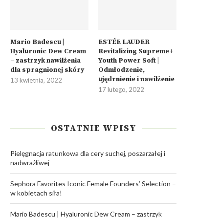
Mario Badescu |
ESTÉE LAUDER
Hyaluronic Dew Cream
Revitalizing Supreme+
– zastrzyk nawilżenia
Youth Power Soft |
dla spragnionej skóry
Odmłodzenie,
ujędrnienie i nawilżenie
13 kwietnia, 2022
17 lutego, 2022
OSTATNIE WPISY
Pielęgnacja ratunkowa dla cery suchej, poszarzałej i
nadwrażliwej
Sephora Favorites Iconic Female Founders’ Selection –
w kobietach siła!
Mario Badescu | Hyaluronic Dew Cream – zastrzyk