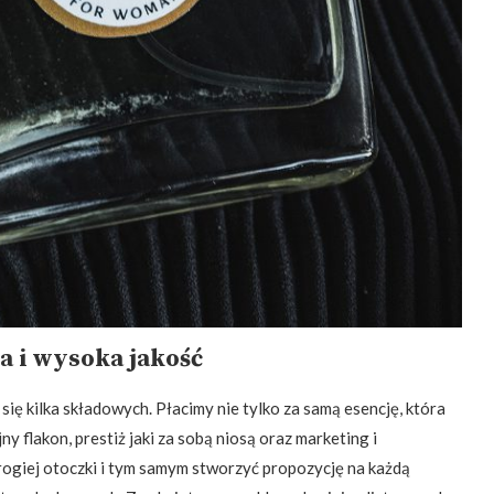
 i wysoka jakość
ię kilka składowych. Płacimy nie tylko za samą esencję, która
y flakon, prestiż jaki za sobą niosą oraz marketing i
rogiej otoczki i tym samym stworzyć propozycję na każdą