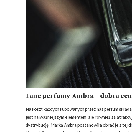
Lane perfumy Ambra – dobra cena
Na koszt każdych kupowanych przez nas perfum składa s
jest najważniejszym elementem, ale również za atrakcyjn
dystrybucję. Marka Ambra postanowiła obrać je z tej d