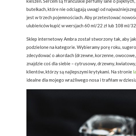
kieszeń. Sercem są francuskie perfumy lane o pięknych
butelkach, które nie odciągają uwagi od najważniejsze
jest w trzech pojemnościach. Aby przetestować nowość
ulubieńców kupić w wersjach 60 ml/22 zł lub 108 ml/32 
Sklep internetowy Ambra został stworzony tak, aby jak
podzielone na kategorie. Wybieramy porę roku, sugerow
zdecydować o akordach (drzewne, korzenne, owocowe, 
znajdzie coś dla siebie – cytrusowy, drzewny, kwiatow
klientów, którzy są najlepszymi krytykami. Na stronie
l
idealne dla mojego wrażliwego nosa i trafiłam w dziesi