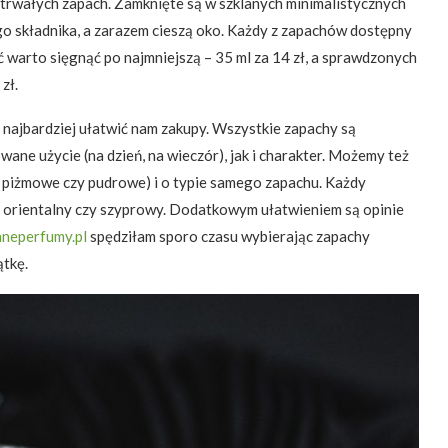
, trwałych zapach. Zamknięte są w szklanych minimalistycznych
go składnika, a zarazem cieszą oko. Każdy z zapachów dostępny
 warto sięgnąć po najmniejszą – 35 ml za 14 zł, a sprawdzonych
zł.
 najbardziej ułatwić nam zakupy. Wszystkie zapachy są
ane użycie (na dzień, na wieczór), jak i charakter. Możemy też
piżmowe czy pudrowe) i o typie samego zapachu. Każdy
y, orientalny czy szyprowy. Dodatkowym ułatwieniem są opinie
aneperfumy.pl
spędziłam sporo czasu wybierając zapachy
ątkę.