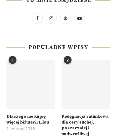
TU MNIE ZNAJDZIESZ
POPULARNE WPISY
1
2
Dlaczego nie kupię
Pielęgnacja ratunkowa
więcej biżuterii Lilou
dla cery suchej,
poszarzałej i
11 marca, 2018
nadwrażliwej