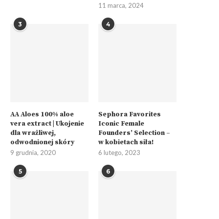
11 marca, 2024
3
4
AA Aloes 100% aloe
Sephora Favorites
vera extract | Ukojenie
Iconic Female
dla wrażliwej,
Founders’ Selection –
odwodnionej skóry
w kobietach siła!
9 grudnia, 2020
6 lutego, 2023
5
6