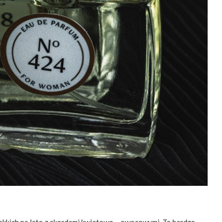
ekkich na lato z akordami kwiatowo – owocowymi. To bardzo