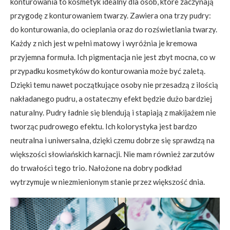
konturowania to kosmetyk idealny dla osób, które zaczynają
przygodę z konturowaniem twarzy. Zawiera ona trzy pudry:
do konturowania, do ocieplania oraz do rozświetlania twarzy.
Każdy z nich jest w pełni matowy i wyróżnia je kremowa
przyjemna formuła. Ich pigmentacja nie jest zbyt mocna, co w
przypadku kosmetyków do konturowania może być zaletą.
Dzięki temu nawet początkujące osoby nie przesadzą z ilością
nakładanego pudru, a ostateczny efekt będzie dużo bardziej
naturalny. Pudry ładnie się blendują i stapiają z makijażem nie
tworząc pudrowego efektu. Ich kolorystyka jest bardzo
neutralna i uniwersalna, dzięki czemu dobrze się sprawdzą na
większości słowiańskich karnacji. Nie mam również zarzutów
do trwałości tego trio. Nałożone na dobry podkład
wytrzymuje w niezmienionym stanie przez większość dnia.