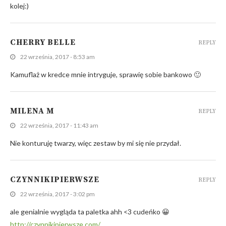
kolej:)
CHERRY BELLE
REPLY
22 września, 2017 - 8:53 am
Kamuflaż w kredce mnie intryguje, sprawię sobie bankowo 🙂
MILENA M
REPLY
22 września, 2017 - 11:43 am
Nie konturuję twarzy, więc zestaw by mi się nie przydał.
CZYNNIKIPIERWSZE
REPLY
22 września, 2017 - 3:02 pm
ale genialnie wygląda ta paletka ahh <3 cudeńko 😀
http://czynnikipierwsze.com/