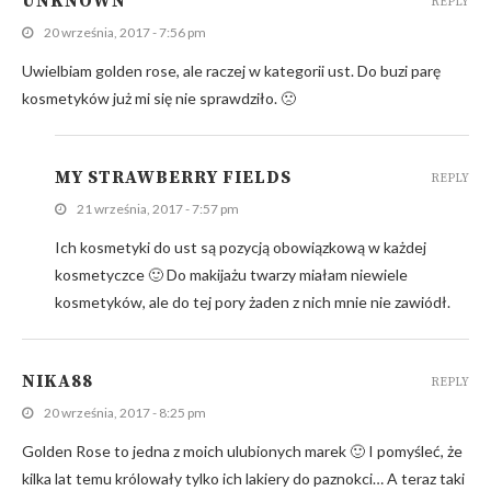
UNKNOWN
REPLY
20 września, 2017 - 7:56 pm
Uwielbiam golden rose, ale raczej w kategorii ust. Do buzi parę
kosmetyków już mi się nie sprawdziło. 🙁
MY STRAWBERRY FIELDS
REPLY
21 września, 2017 - 7:57 pm
Ich kosmetyki do ust są pozycją obowiązkową w każdej
kosmetyczce 🙂 Do makijażu twarzy miałam niewiele
kosmetyków, ale do tej pory żaden z nich mnie nie zawiódł.
NIKA88
REPLY
20 września, 2017 - 8:25 pm
Golden Rose to jedna z moich ulubionych marek 🙂 I pomyśleć, że
kilka lat temu królowały tylko ich lakiery do paznokci… A teraz taki