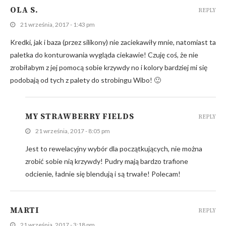
OLA S.
REPLY
21 września, 2017 - 1:43 pm
Kredki, jak i baza (przez silikony) nie zaciekawiły mnie, natomiast ta
paletka do konturowania wygląda ciekawie! Czuję coś, że nie
zrobiłabym z jej pomocą sobie krzywdy no i kolory bardziej mi się
podobają od tych z palety do strobingu Wibo! 🙂
MY STRAWBERRY FIELDS
REPLY
21 września, 2017 - 8:05 pm
Jest to rewelacyjny wybór dla początkujących, nie można
zrobić sobie nią krzywdy! Pudry mają bardzo trafione
odcienie, ładnie się blendują i są trwałe! Polecam!
MARTI
REPLY
21 września, 2017 - 3:18 pm