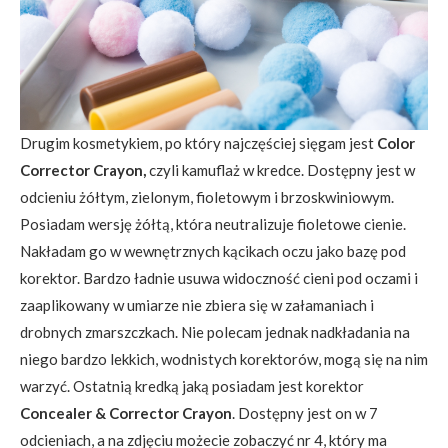
Drugim kosmetykiem, po który najczęściej sięgam jest
Color
Corrector Crayon,
czyli kamuflaż w kredce. Dostępny jest w
odcieniu żółtym, zielonym, fioletowym i brzoskwiniowym.
Posiadam wersję żółtą, która neutralizuje fioletowe cienie.
Nakładam go w wewnętrznych kącikach oczu jako bazę pod
korektor. Bardzo ładnie usuwa widoczność cieni pod oczami i
zaaplikowany w umiarze nie zbiera się w załamaniach i
drobnych zmarszczkach. Nie polecam jednak nadkładania na
niego bardzo lekkich, wodnistych korektorów, mogą się na nim
warzyć. Ostatnią kredką jaką posiadam jest korektor
Concealer & Corrector Crayon
. Dostępny jest on w 7
odcieniach, a na zdjęciu możecie zobaczyć nr 4, który ma