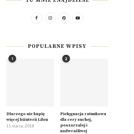
TU MNIE ZNAJDZIESZ
POPULARNE WPISY
1
2
Dlaczego nie kupię
Pielęgnacja ratunkowa
więcej biżuterii Lilou
dla cery suchej,
poszarzałej i
11 marca, 2018
nadwrażliwej