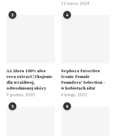
11 marca, 2024
3
4
AA Aloes 100% aloe
Sephora Favorites
vera extract | Ukojenie
Iconic Female
dla wrażliwej,
Founders’ Selection –
odwodnionej skóry
w kobietach siła!
9 grudnia, 2020
6 lutego, 2023
5
6