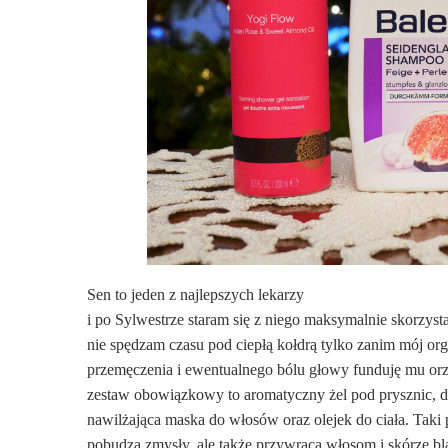
Sen to jeden z najlepszych lekarzy
i po Sylwestrze staram się z niego maksymalnie skorzyst
nie spędzam czasu pod ciepłą kołdrą tylko zanim mój or
przemęczenia i ewentualnego bólu głowy funduję mu orz
zestaw obowiązkowy to aromatyczny żel pod prysznic, d
nawilżająca maska do włosów oraz olejek do ciała. Taki p
pobudza zmysły, ale także przywraca włosom i skórze bla