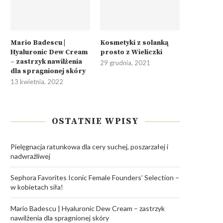
Mario Badescu |
Kosmetyki z solanką
Hyaluronic Dew Cream
prosto z Wieliczki
– zastrzyk nawilżenia
29 grudnia, 2021
dla spragnionej skóry
13 kwietnia, 2022
OSTATNIE WPISY
Pielęgnacja ratunkowa dla cery suchej, poszarzałej i
nadwrażliwej
Sephora Favorites Iconic Female Founders’ Selection –
w kobietach siła!
Mario Badescu | Hyaluronic Dew Cream – zastrzyk
nawilżenia dla spragnionej skóry