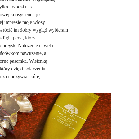
tylko uwodzi nas
wej konsystencji jest
nej imprezie moje włosy
zywrócić im dobry wygląd wybieram
igi i perłą, który
 połysk. Nałożenie nawet na
końcówkom nawilżenie, a
forne pasemka. Wisienką
 który dzięki połączeniu
lża i odżywia skórę, a