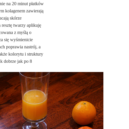
enie na 20 minut płatków
ym kolagenem zawierają
acają skórze
 resztę twarzy aplikuję
acowana z myślą o
za się wyśmienicie
ch poprawia nastrój, a
że kolorytu i struktury
ak dobrze jak po 8