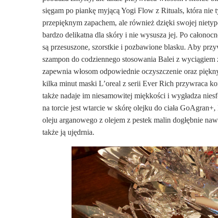
sięgam po piankę myjącą Yogi Flow z Rituals, która nie 
przepięknym zapachem, ale również dzięki swojej nietypo
bardzo delikatna dla skóry i nie wysusza jej. Po całonoc
są przesuszone, szorstkie i pozbawione blasku. Aby pr
szampon do codziennego stosowania Balei z wyciągiem z f
zapewnia włosom odpowiednie oczyszczenie oraz piękny
kilka minut maski L’oreal z serii Ever Rich przywraca 
także nadaje im niesamowitej miękkości i wygładza nies
na torcie jest wtarcie w skórę olejku do ciała GoAgran+,
oleju arganowego z olejem z pestek malin dogłębnie nawi
także ją ujędrnia.