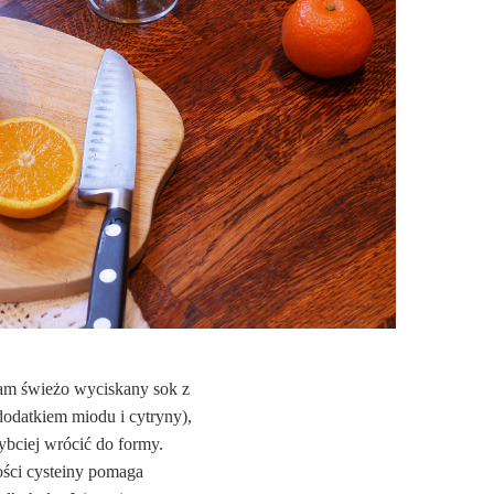
am świeżo wyciskany sok z
odatkiem miodu i cytryny),
ybciej wrócić do formy.
tości cysteiny pomaga