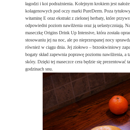
łagodzi i koi podrażnienia. Kolejnym krokiem jest nałoż
kolagenowych pod oczy marki PureDerm. Poza tytułow
witaminę E oraz ekstrakt z zielonej herbaty, które przywr
odpowiedni poziom nawilżenia oraz ją uelastyczniają. Na
maseczkę Origins Drink Up Intensive, która została opr
stosowaniu jej na noc, ale po nieprzespanej nocy sprawd
również w ciągu dnia. Jej ziołowo – brzoskwiniowy zapa
bogaty skład zapewnia poprawę poziomu nawilżenia, a tak
skóry. Dzięki tej maseczce cera będzie się prezentować t
godzinach snu.