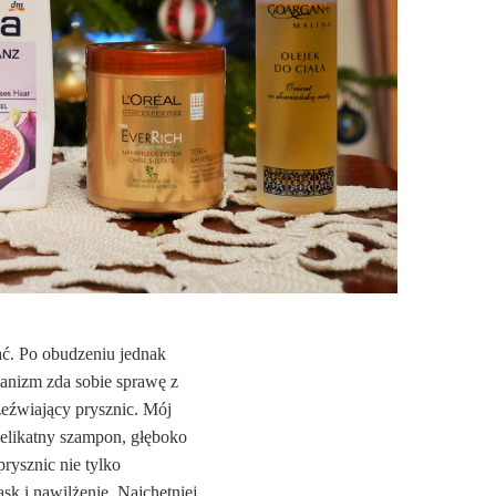
ać. Po obudzeniu jednak
ganizm zda sobie sprawę z
eźwiający prysznic. Mój
elikatny szampon, głęboko
rysznic nie tylko
sk i nawilżenie. Najchętniej