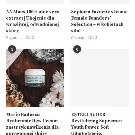
AA Aloes 100% aloe vera
Sephora Favorites Iconic
extract | Ukojenie dla
Female Founders’
wrażliwej, odwodnionej
Selection – w kobietach
skóry
siła!
9 grudnia, 2020
6 lutego, 2023
5
6
Mario Badescu |
ESTÉE LAUDER
Hyaluronic Dew Cream –
Revitalizing Supreme+
zastrzyk nawilżenia dla
Youth Power Soft |
spragnionej skóry
Odmłodzenie,