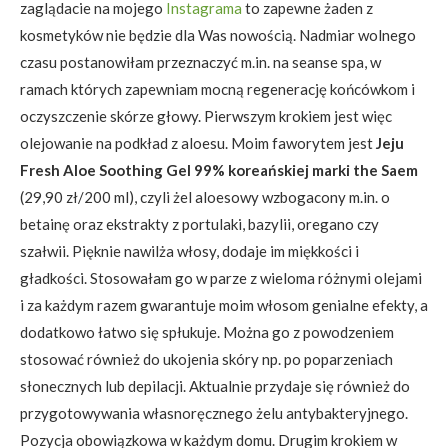
zaglądacie na mojego
Instagrama
to zapewne żaden z
kosmetyków nie będzie dla Was nowością. Nadmiar wolnego
czasu postanowiłam przeznaczyć m.in. na seanse spa, w
ramach których zapewniam mocną regenerację końcówkom i
oczyszczenie skórze głowy. Pierwszym krokiem jest więc
olejowanie na podkład z aloesu. Moim faworytem jest
Jeju
Fresh Aloe Soothing Gel 99% koreańskiej marki the Saem
(29,90 zł/200 ml), czyli żel aloesowy wzbogacony m.in. o
betainę oraz ekstrakty z portulaki, bazylii, oregano czy
szałwii. Pięknie nawilża włosy, dodaje im miękkości i
gładkości. Stosowałam go w parze z wieloma różnymi olejami
i za każdym razem gwarantuje moim włosom genialne efekty, a
dodatkowo łatwo się spłukuje. Można go z powodzeniem
stosować również do ukojenia skóry np. po poparzeniach
słonecznych lub depilacji. Aktualnie przydaje się również do
przygotowywania własnoręcznego żelu antybakteryjnego.
Pozycja obowiązkowa w każdym domu. Drugim krokiem w