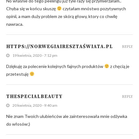
No właśnie do tego peelingu już tyle razy się przymierzałam..
Chyba się w końcu skuszę
czytałam mnóstwo pozytywnych
opinii, a mam duży problem ze skórą głowy, ktory co chwilę
nawraca.
HTTPS://NORWEGIAIRESZTAŚWIATA.PL
REPLY
19 kwietnia, 2020 - 7:12 pm
Dziękuję za polecenie kolejnych fajnych produktów
z chęcią je
przetestuję
THESPECIALBEAUTY
REPLY
20 kwietnia, 2020 - 9:40 am
Nie znam Twoich ulubieńców ale zainteresowała mnie odżywka
do włosów;)