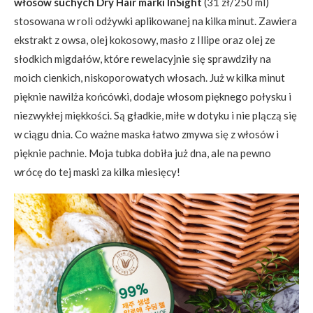
włosów suchych Dry Hair marki InSight
(31 zł/250 ml)
stosowana w roli odżywki aplikowanej na kilka minut. Zawiera
ekstrakt z owsa, olej kokosowy, masło z Illipe oraz olej ze
słodkich migdałów, które rewelacyjnie się sprawdziły na
moich cienkich, niskoporowatych włosach. Już w kilka minut
pięknie nawilża końcówki, dodaje włosom pięknego połysku i
niezwykłej miękkości. Są gładkie, miłe w dotyku i nie plączą się
w ciągu dnia. Co ważne maska łatwo zmywa się z włosów i
pięknie pachnie. Moja tubka dobiła już dna, ale na pewno
wrócę do tej maski za kilka miesięcy!