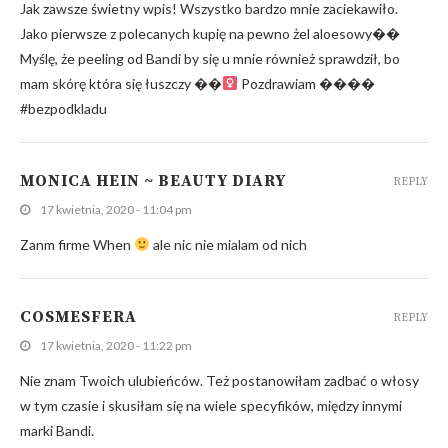
Jak zawsze świetny wpis! Wszystko bardzo mnie zaciekawiło.
Jako pierwsze z polecanych kupię na pewno żel aloesowy��
Myślę, że peeling od Bandi by się u mnie również sprawdził, bo
mam skórę która się łuszczy ��‍
Pozdrawiam ����
#bezpodkladu
MONICA HEIN ~ BEAUTY DIARY
REPLY
17 kwietnia, 2020 - 11:04 pm
Zanm firme When
ale nic nie mialam od nich
COSMESFERA
REPLY
17 kwietnia, 2020 - 11:22 pm
Nie znam Twoich ulubieńców. Też postanowiłam zadbać o włosy
w tym czasie i skusiłam się na wiele specyfików, między innymi
marki Bandi.