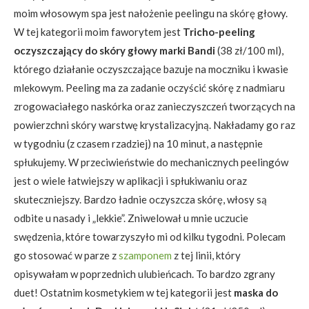
moim włosowym spa jest nałożenie peelingu na skórę głowy.
W tej kategorii moim faworytem jest
Tricho-peeling
oczyszczający do skóry głowy marki Bandi
(38 zł/100 ml),
którego działanie oczyszczające bazuje na moczniku i kwasie
mlekowym. Peeling ma za zadanie oczyścić skórę z nadmiaru
zrogowaciałego naskórka oraz zanieczyszczeń tworzących na
powierzchni skóry warstwę krystalizacyjną. Nakładamy go raz
w tygodniu (z czasem rzadziej) na 10 minut, a następnie
spłukujemy. W przeciwieństwie do mechanicznych peelingów
jest o wiele łatwiejszy w aplikacji i spłukiwaniu oraz
skuteczniejszy. Bardzo ładnie oczyszcza skórę, włosy są
odbite u nasady i „lekkie”. Zniwelował u mnie uczucie
swędzenia, które towarzyszyło mi od kilku tygodni. Polecam
go stosować w parze z
szamponem
z tej linii, który
opisywałam w poprzednich ulubieńcach. To bardzo zgrany
duet! Ostatnim kosmetykiem w tej kategorii jest
maska do