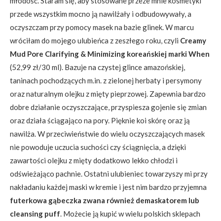
młodość. Staram się, aby stosowane przeze mnie kosmetyki
przede wszystkim mocno ją nawilżały i odbudowywały, a
oczyszczam przy pomocy masek na bazie glinek. W marcu
wróciłam do mojego ulubieńca z zeszłego roku, czyli
Creamy
Mud Pore Clarifying & Minimizing koreańskiej marki When
(52,99 zł/30 ml). Bazuje na czystej glince amazońskiej,
taninach pochodzących m.in. z zielonej herbaty i persymony
oraz naturalnym olejku z mięty pieprzowej. Zapewnia bardzo
dobre działanie oczyszczające, przyspiesza gojenie się zmian
oraz działa ściągająco na pory. Pięknie koi skórę oraz ją
nawilża. W przeciwieństwie do wielu oczyszczających masek
nie powoduje uczucia suchości czy ściągnięcia, a dzięki
zawartości olejku z mięty dodatkowo lekko chłodzi i
odświeżająco pachnie. Ostatni ulubieniec towarzyszy mi przy
nakładaniu każdej maski w kremie i jest nim bardzo przyjemna
futerkowa gąbeczka zwana również demaskatorem lub
cleansing puff
. Możecie ją kupić w wielu polskich sklepach