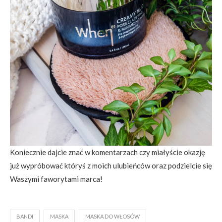
Koniecznie dajcie znać w komentarzach czy miałyście okazję
już wypróbować któryś z moich ulubieńców oraz podzielcie się
Waszymi faworytami marca!
BANDI
MASKA
MASKA DO WŁOSÓW