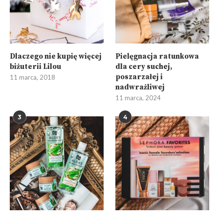
Dlaczego nie kupię więcej
Pielęgnacja ratunkowa
biżuterii Lilou
dla cery suchej,
poszarzałej i
11 marca, 2018
nadwrażliwej
11 marca, 2024
3
4