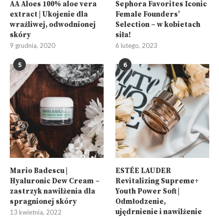
AA Aloes 100% aloe vera
Sephora Favorites Iconic
extract | Ukojenie dla
Female Founders’
wrażliwej, odwodnionej
Selection – w kobietach
skóry
siła!
9 grudnia, 2020
6 lutego, 2023
5
6
Mario Badescu |
ESTÉE LAUDER
Hyaluronic Dew Cream –
Revitalizing Supreme+
zastrzyk nawilżenia dla
Youth Power Soft |
spragnionej skóry
Odmłodzenie,
ujędrnienie i nawilżenie
13 kwietnia, 2022