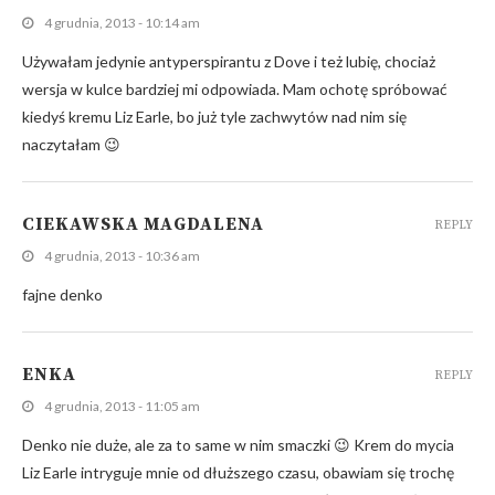
4 grudnia, 2013 - 10:14 am
Używałam jedynie antyperspirantu z Dove i też lubię, chociaż
wersja w kulce bardziej mi odpowiada. Mam ochotę spróbować
kiedyś kremu Liz Earle, bo już tyle zachwytów nad nim się
naczytałam 😉
CIEKAWSKA MAGDALENA
REPLY
4 grudnia, 2013 - 10:36 am
fajne denko
ENKA
REPLY
4 grudnia, 2013 - 11:05 am
Denko nie duże, ale za to same w nim smaczki 😉 Krem do mycia
Liz Earle intryguje mnie od dłuższego czasu, obawiam się trochę