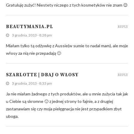
Gratuluję zużyć! Niestety niczego z tych kosmetyków nie znam 😉
BEAUTYMANIA.PL
REPLY
3 grudnia, 2013 - 8:28 pm
Miałam tylko tą odżywkę z Aussie(w sumie to nadal mam), ale moje
włosy za nią nie przepadają 🙂
SZARLOTTE | DBAJ O WŁOSY
REPLY
3 grudnia, 2013 - 8:33 pm
Ja nie miałam żadnego z tych produktów, ale u mnie zużycia tak jak
u Ciebie są skromne 🙂 z jednej strony to fajnie, a z drugiej
zastanawiam się czy moja pielęgnacja nie jest przypadkiem zbyt
uboga.