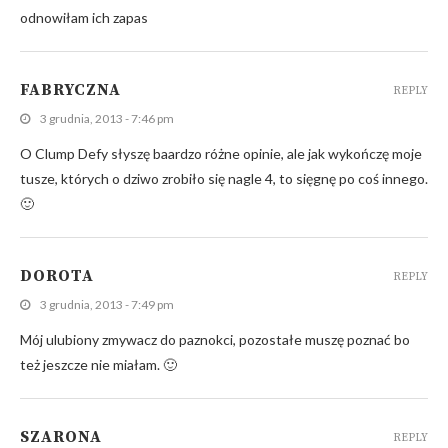
odnowiłam ich zapas
FABRYCZNA
REPLY
3 grudnia, 2013 - 7:46 pm
O Clump Defy słyszę baardzo różne opinie, ale jak wykończę moje
tusze, których o dziwo zrobiło się nagle 4, to sięgnę po coś innego.
🙂
DOROTA
REPLY
3 grudnia, 2013 - 7:49 pm
Mój ulubiony zmywacz do paznokci, pozostałe muszę poznać bo
też jeszcze nie miałam. 🙂
SZARONA
REPLY