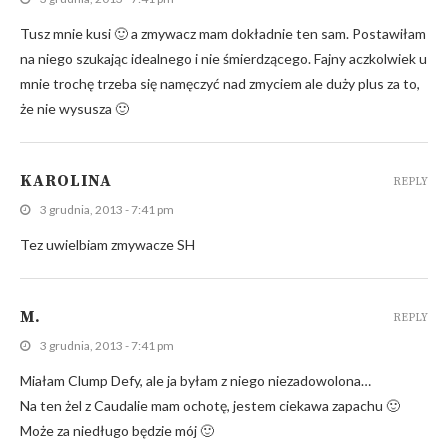
Tusz mnie kusi 🙂 a zmywacz mam dokładnie ten sam. Postawiłam
na niego szukając idealnego i nie śmierdzącego. Fajny aczkolwiek u
mnie trochę trzeba się namęczyć nad zmyciem ale duży plus za to,
że nie wysusza 🙂
KAROLINA
REPLY
3 grudnia, 2013 - 7:41 pm
Tez uwielbiam zmywacze SH
M.
REPLY
3 grudnia, 2013 - 7:41 pm
Miałam Clump Defy, ale ja byłam z niego niezadowolona…
Na ten żel z Caudalie mam ochotę, jestem ciekawa zapachu 🙂
Może za niedługo będzie mój 🙂