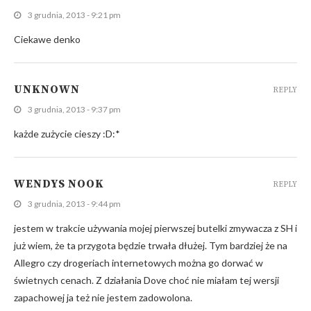
3 grudnia, 2013 - 9:21 pm
Ciekawe denko
UNKNOWN
REPLY
3 grudnia, 2013 - 9:37 pm
każde zużycie cieszy :D:*
WENDYS NOOK
REPLY
3 grudnia, 2013 - 9:44 pm
jestem w trakcie używania mojej pierwszej butelki zmywacza z SH i
już wiem, że ta przygota będzie trwała dłużej. Tym bardziej że na
Allegro czy drogeriach internetowych można go dorwać w
świetnych cenach. Z działania Dove choć nie miałam tej wersji
zapachowej ja też nie jestem zadowolona.