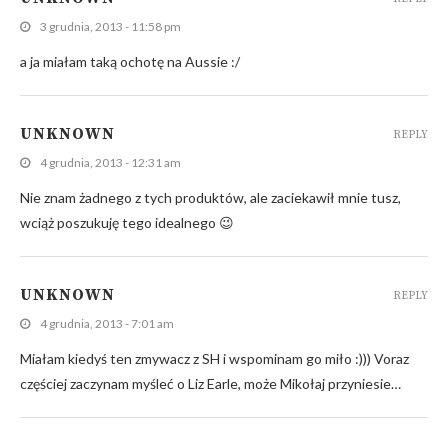
3 grudnia, 2013 - 11:58 pm
a ja miałam taką ochotę na Aussie :/
UNKNOWN
REPLY
4 grudnia, 2013 - 12:31 am
Nie znam żadnego z tych produktów, ale zaciekawił mnie tusz,
wciąż poszukuję tego idealnego 😉
UNKNOWN
REPLY
4 grudnia, 2013 - 7:01 am
Miałam kiedyś ten zmywacz z SH i wspominam go miło :))) Voraz
częściej zaczynam myśleć o Liz Earle, może Mikołaj przyniesie…