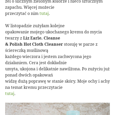
żel o ślicznym zielonym kolorze i nieco sztucznym
zapachu. Więcej możecie
przeczytać o nim
tutaj
.
W listopadzie zużyłam kolejne
opakowanie mojego ukochanego kremu do mycia
twarzy z
Liz Earle. Cleanse
& Polish Hot Cloth Cleanser
stosuję w parze z
ściereczką muślinową
każdego wieczora i jestem zachwycona jego
działaniem. Cera jest dokładnie
umyta, ukojona i delikatnie nawilżona. Po zużyciu już
ponad dwóch opakowań
widzę dużą poprawę w stanie skóry. Moje ochy i achy
na temat kremu przeczytacie
tutaj
.