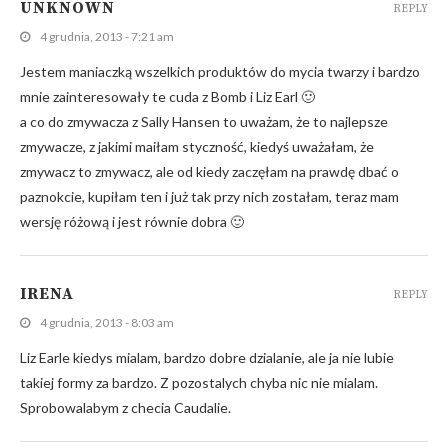
UNKNOWN
REPLY
4 grudnia, 2013 - 7:21 am
Jestem maniaczką wszelkich produktów do mycia twarzy i bardzo
mnie zainteresowały te cuda z Bomb i Liz Earl 🙂
a co do zmywacza z Sally Hansen to uważam, że to najlepsze
zmywacze, z jakimi maiłam styczność, kiedyś uważałam, że
zmywacz to zmywacz, ale od kiedy zaczęłam na prawdę dbać o
paznokcie, kupiłam ten i już tak przy nich zostałam, teraz mam
wersję różową i jest równie dobra 🙂
IRENA
REPLY
4 grudnia, 2013 - 8:03 am
Liz Earle kiedys mialam, bardzo dobre dzialanie, ale ja nie lubie
takiej formy za bardzo. Z pozostalych chyba nic nie mialam.
Sprobowalabym z checia Caudalie.