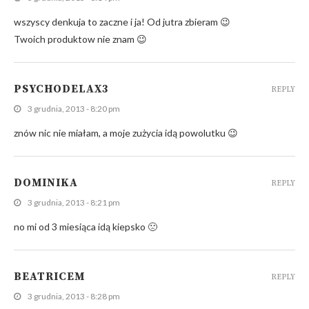
wszyscy denkuja to zaczne i ja! Od jutra zbieram 😉
Twoich produktow nie znam 😉
PSYCHODELAX3
REPLY
3 grudnia, 2013 - 8:20 pm
znów nic nie miałam, a moje zużycia idą powolutku 😉
DOMINIKA
REPLY
3 grudnia, 2013 - 8:21 pm
no mi od 3 miesiąca idą kiepsko 🙁
BEATRICEM
REPLY
3 grudnia, 2013 - 8:28 pm