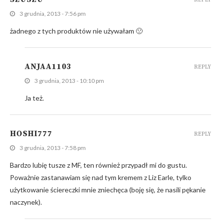
3 grudnia, 2013 - 7:56 pm
żadnego z tych produktów nie używałam 🙁
ANJAA1103
REPLY
3 grudnia, 2013 - 10:10 pm
Ja też.
HOSHI777
REPLY
3 grudnia, 2013 - 7:58 pm
Bardzo lubię tusze z MF, ten również przypadł mi do gustu.
Poważnie zastanawiam się nad tym kremem z Liz Earle, tylko
użytkowanie ściereczki mnie zniechęca (boję się, że nasili pękanie
naczynek).