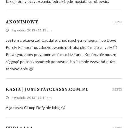
takiej formy oczyszczania, jednak będę musiała spróbować.
ANONIMOWY
REPLY
4 grudnia, 2013 - 11:13 am
Jestem ciekawa żeli Caudalie, choć najchętniej sięgam po Dove
Purely Pampering, zdecydowanie potrafią ukoić moje zmysły 🙂
Poza tym, znów przypomniałaś mi o Liz Earle. Koniecznie muszę
sięgnąć po ten kosmetyk ponownie, bo i u mnie wywołał duże
zadowolenie 🙂
KASIA | JUSTSTAYCLASSY.COM.PL
REPLY
4 grudnia, 2013 - 11:14 am
A ja tuszu Clump Defy nie lubię 😛