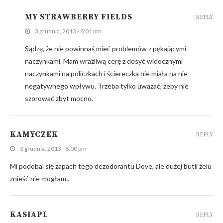
MY STRAWBERRY FIELDS
REPLY
3 grudnia, 2013 - 8:01 pm
Sądzę, że nie powinnaś mieć problemów z pękającymi
naczynkami. Mam wrażliwą cerę z dosyć widocznymi
naczynkami na policzkach i ściereczka nie miała na nie
negatywnego wpływu. Trzeba tylko uważać, żeby nie
szorować zbyt mocno.
KAMYCZEK
REPLY
3 grudnia, 2013 - 8:00 pm
Mi podobal się zapach tego dezodorantu Dove, ale dużej butli żelu
znieść nie mogłam..
KASIAPL
REPLY