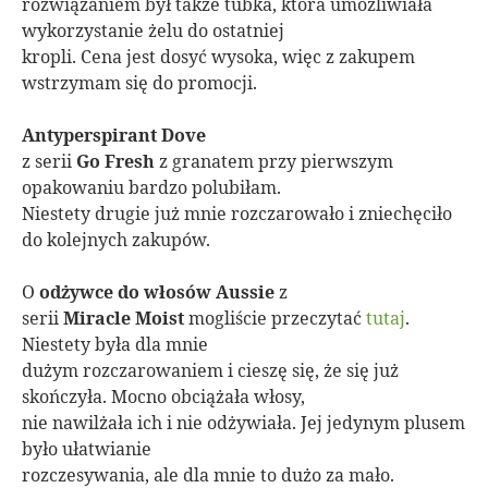
rozwiązaniem był także tubka, która umożliwiała
wykorzystanie żelu do ostatniej
kropli. Cena jest dosyć wysoka, więc z zakupem
wstrzymam się do promocji.
Antyperspirant
Dove
z serii
Go Fresh
z granatem przy pierwszym
opakowaniu bardzo polubiłam.
Niestety drugie już mnie rozczarowało i zniechęciło
do kolejnych zakupów.
O
odżywce do włosów Aussie
z
serii
Miracle Moist
mogliście przeczytać
tutaj
.
Niestety była dla mnie
dużym rozczarowaniem i cieszę się, że się już
skończyła. Mocno obciążała włosy,
nie nawilżała ich i nie odżywiała. Jej jedynym plusem
było ułatwianie
rozczesywania, ale dla mnie to dużo za mało.