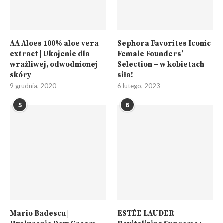
AA Aloes 100% aloe vera
Sephora Favorites Iconic
extract | Ukojenie dla
Female Founders’
wrażliwej, odwodnionej
Selection – w kobietach
skóry
siła!
9 grudnia, 2020
6 lutego, 2023
5
6
Mario Badescu |
ESTÉE LAUDER