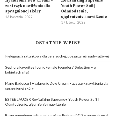
Hyaluronic Dew Cream –
Revitalizing Supreme+
zastrzyk nawilżenia dla
Youth Power Soft |
spragnionej skóry
Odmłodzenie,
ujędrnienie i nawilżenie
13 kwietnia, 2022
17 lutego, 2022
OSTATNIE WPISY
Pielęgnacja ratunkowa dla cery suchej, poszarzałej i nadwrażliwej
Sephora Favorites Iconic Female Founders’ Selection – w
kobietach siła!
Mario Badescu | Hyaluronic Dew Cream – zastrzyk nawilżenia dla
spragnionej skóry
ESTÉE LAUDER Revitalizing Supreme+ Youth Power Soft |
Odmłodzenie, ujędrnienie i nawilżenie
Bezprzewodowy odkurzacz stojący Redroad V17 – recenzja po 4