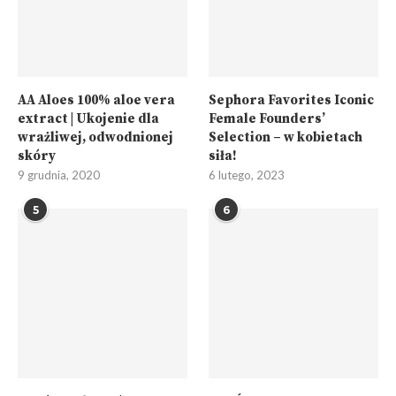
AA Aloes 100% aloe vera
Sephora Favorites Iconic
extract | Ukojenie dla
Female Founders’
wrażliwej, odwodnionej
Selection – w kobietach
skóry
siła!
9 grudnia, 2020
6 lutego, 2023
5
6