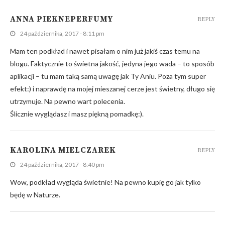
ANNA PIEKNEPERFUMY
REPLY
24 października, 2017 - 8:11 pm
Mam ten podkład i nawet pisałam o nim już jakiś czas temu na
blogu. Faktycznie to świetna jakość, jedyna jego wada – to sposób
aplikacji – tu mam taką samą uwagę jak Ty Aniu. Poza tym super
efekt:) i naprawdę na mojej mieszanej cerze jest świetny, długo się
utrzymuje. Na pewno wart polecenia.
Ślicznie wyglądasz i masz piękną pomadkę:).
KAROLINA MIELCZAREK
REPLY
24 października, 2017 - 8:40 pm
Wow, podkład wygląda świetnie! Na pewno kupię go jak tylko
będę w Naturze.