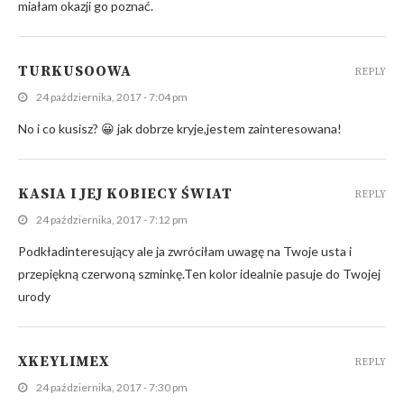
miałam okazji go poznać.
TURKUSOOWA
REPLY
24 października, 2017 - 7:04 pm
No i co kusisz? 😀 jak dobrze kryje,jestem zainteresowana!
KASIA I JEJ KOBIECY ŚWIAT
REPLY
24 października, 2017 - 7:12 pm
Podkładinteresujący ale ja zwróciłam uwagę na Twoje usta i
przepiękną czerwoną szminkę.Ten kolor idealnie pasuje do Twojej
urody
XKEYLIMEX
REPLY
24 października, 2017 - 7:30 pm