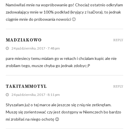
Namówiłaś mnie na wypróbowanie go! Chociaż ostatnio odkryłam
zadowalający mnie w 100% podkład (kryjący z IsaDora), to jednak
ciągnie mnie do próbowania nowości 🙂
MADZIAKOWO
REPLY
24 października, 2017 - 7:48 pm
pare miesiecy temu mialam go w rekach i chcialam kupic ale nie
zrobilam tego, musze chyba go jednak zdobyc;P
TAKITAMMOTYL
REPLY
24 października, 2017 - 8:11 pm
Słyszałam już o tej marce ale jeszcze się z nią nie zetknęłam.
Muszę się zorientować czy jest dostępny w Niemczech bo bardzo
mi zrobiłaś na niego ochotę 😉