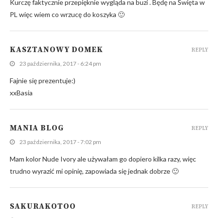
Kurczę faktycznie przepięknie wygląda na buzi . Będę na Święta w
PL więc wiem co wrzucę do koszyka 🙂
KASZTANOWY DOMEK
REPLY
23 października, 2017 - 6:24 pm
Fajnie się prezentuje:)
xxBasia
MANIA BLOG
REPLY
23 października, 2017 - 7:02 pm
Mam kolor Nude Ivory ale używałam go dopiero kilka razy, więc
trudno wyrazić mi opinię, zapowiada się jednak dobrze 🙂
SAKURAKOTOO
REPLY