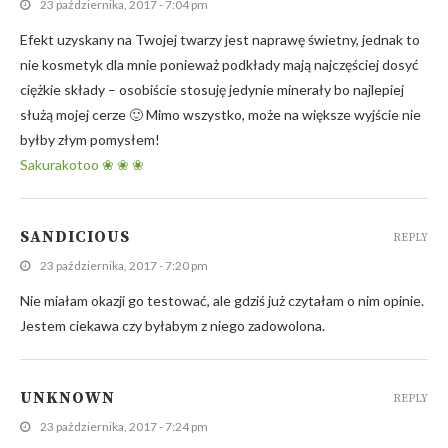
23 października, 2017 - 7:04 pm
Efekt uzyskany na Twojej twarzy jest naprawę świetny, jednak to
nie kosmetyk dla mnie ponieważ podkłady mają najczęściej dosyć
ciężkie składy – osobiście stosuję jedynie minerały bo najlepiej
służą mojej cerze 🙂 Mimo wszystko, może na większe wyjście nie
byłby złym pomysłem!
Sakurakotoo ❀ ❀ ❀
SANDICIOUS
REPLY
23 października, 2017 - 7:20 pm
Nie miałam okazji go testować, ale gdziś już czytałam o nim opinie.
Jestem ciekawa czy byłabym z niego zadowolona.
UNKNOWN
REPLY
23 października, 2017 - 7:24 pm