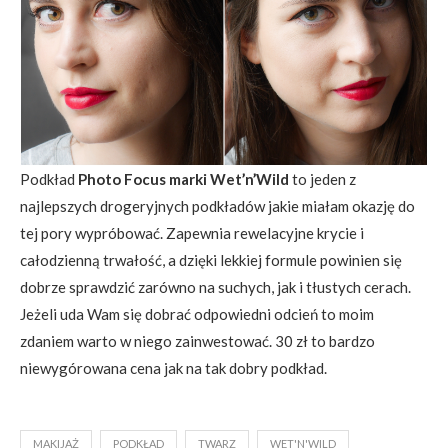
Podkład
Photo Focus marki Wet’n’Wild
to jeden z
najlepszych drogeryjnych podkładów jakie miałam okazję do
tej pory wypróbować. Zapewnia rewelacyjne krycie i
całodzienną trwałość, a dzięki lekkiej formule powinien się
dobrze sprawdzić zarówno na suchych, jak i tłustych cerach.
Jeżeli uda Wam się dobrać odpowiedni odcień to moim
zdaniem warto w niego zainwestować. 30 zł to bardzo
niewygórowana cena jak na tak dobry podkład.
MAKIJAŻ
PODKŁAD
TWARZ
WET'N'WILD