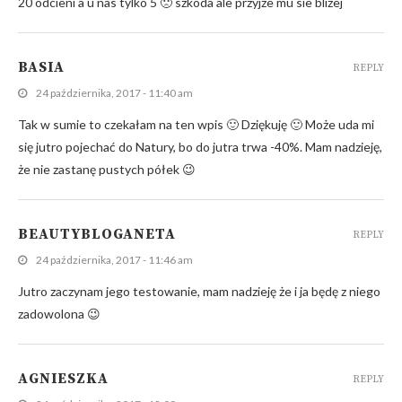
20 odcieni a u nas tylko 5 🙁 szkoda ale przyjze mu sie blizej
BASIA
REPLY
24 października, 2017 - 11:40 am
Tak w sumie to czekałam na ten wpis 🙂 Dziękuję 🙂 Może uda mi
się jutro pojechać do Natury, bo do jutra trwa -40%. Mam nadzieję,
że nie zastanę pustych półek 😉
BEAUTYBLOGANETA
REPLY
24 października, 2017 - 11:46 am
Jutro zaczynam jego testowanie, mam nadzieję że i ja będę z niego
zadowolona 😉
AGNIESZKA
REPLY