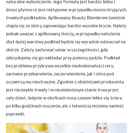
naturalne wykończenie. Jego formuła jest bardzo lekka i
dosyć płynna co jest nietypowe w przypadku mocno kryjących,
trwałych podkładów. Aplikowany Beauty Blenderem świetnie
stapia się ze skórą zapewniając bardzo wysokie krycie. Należy
jednak uważać z aplikowaną ilością, w przypadku nałożenia
zbyt dużej warstwy podkład będzie się wyraźnie odznaczał na
skórze. Zależy zachować umiar w szczególności, gdy
zdecydujemy się go nakładać przy pomocy pędzla. Podkład
bez problemu przykrywa wszelkie niedoskonałości cery,
zarówno przebarwienia, zaczerwienienia, jak i sińce pod
oczami są mu niestraszne. Zgodnie z obietnicami producenta
jest niezwykle trwały i w niezmienionym stanie trwa przez
cały dzień. Jedynie w okolicach nosa czasem lekko się ściera
po kilku godzinach noszenia, ale z łatwością możemy nanieść
poprawki.