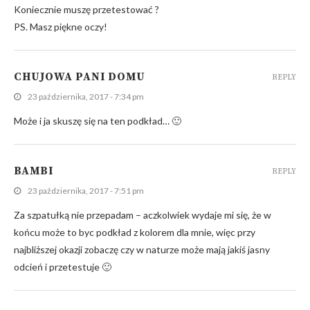
Koniecznie muszę przetestować ?
PS. Masz piękne oczy!
CHUJOWA PANI DOMU
REPLY
23 października, 2017 - 7:34 pm
Może i ja skuszę się na ten podkład… 🙂
BAMBI
REPLY
23 października, 2017 - 7:51 pm
Za szpatułką nie przepadam – aczkolwiek wydaje mi się, że w
końcu może to byc podkład z kolorem dla mnie, więc przy
najbliższej okazji zobaczę czy w naturze może mają jakiś jasny
odcień i przetestuje 🙂