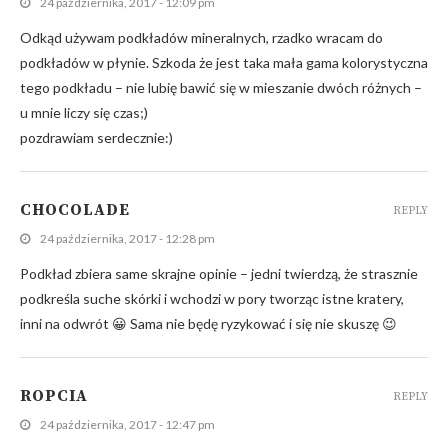
24 października, 2017 - 12:09 pm
Odkąd używam podkładów mineralnych, rzadko wracam do
podkładów w płynie. Szkoda że jest taka mała gama kolorystyczna
tego podkładu – nie lubię bawić się w mieszanie dwóch różnych –
u mnie liczy się czas;)
pozdrawiam serdecznie:)
CHOCOLADE
REPLY
24 października, 2017 - 12:28 pm
Podkład zbiera same skrajne opinie – jedni twierdzą, że strasznie
podkreśla suche skórki i wchodzi w pory tworząc istne kratery,
inni na odwrót 😀 Sama nie będę ryzykować i się nie skuszę 😉
ROPCIA
REPLY
24 października, 2017 - 12:47 pm