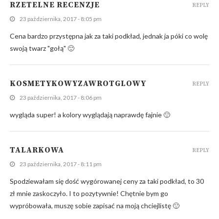
RZETELNE RECENZJE
REPLY
23 października, 2017 - 8:05 pm
Cena bardzo przystępna jak za taki podkład, jednak ja póki co wolę
swoją twarz "gołą" 🙂
KOSMETYKOWYZAWROTGLOWY
REPLY
23 października, 2017 - 8:06 pm
wygląda super! a kolory wyglądają naprawdę fajnie 🙂
TALARKOWA
REPLY
23 października, 2017 - 8:11 pm
Spodziewałam się dość wygórowanej ceny za taki podkład, to 30
zł mnie zaskoczyło. I to pozytywnie! Chętnie bym go
wypróbowała, muszę sobie zapisać na moją chciejlistę 🙂