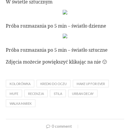
W świetle sztucznym
Próba rozmazania po 5 min – światło dzienne
Próba rozmazania po 5 min – światło sztuczne
Zdjęcia możecie powiększyć klikając na nie 🙂
KOLORÓWKA
KREDKI DO OCZU
MAKE UP FOR EVER
MUFE
RECENZJA
STILA
URBAN DECAY
WALKA MAREK
0 comment