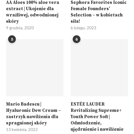
AA Aloes 100% aloe vera
Sephora Favorites Iconic
extract | Ukojenie dla
Female Founders’
wrażliwej, odwodnionej
Selection – w kobietach
skóry
siła!
9 grudnia, 2020
6 lutego, 2023
5
6
Mario Badescu |
ESTÉE LAUDER
Hyaluronic Dew Cream –
Revitalizing Supreme+
zastrzyk nawilżenia dla
Youth Power Soft |
spragnionej skóry
Odmłodzenie,
ujędrnienie i nawilżenie
13 kwietnia, 2022