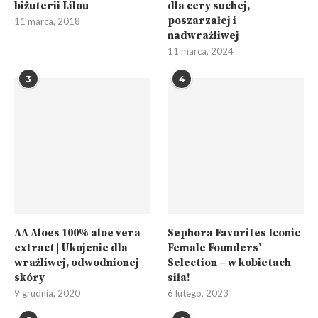
biżuterii Lilou
dla cery suchej,
poszarzałej i
11 marca, 2018
nadwrażliwej
11 marca, 2024
3
4
AA Aloes 100% aloe vera
Sephora Favorites Iconic
extract | Ukojenie dla
Female Founders’
wrażliwej, odwodnionej
Selection – w kobietach
skóry
siła!
9 grudnia, 2020
6 lutego, 2023