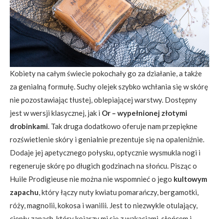
Kobiety na całym świecie pokochały go za działanie, a także
za genialną formułę. Suchy olejek szybko wchłania się w skórę
nie pozostawiając tłustej, oblepiającej warstwy. Dostępny
jest w wersji klasycznej, jak i
Or
– wypełnionej złotymi
drobinkami
. Tak druga dodatkowo oferuje nam przepiękne
rozświetlenie skóry i genialnie prezentuje się na opaleniźnie.
Dodaje jej apetycznego połysku, optycznie wysmukla nogi i
regeneruje skórę po długich godzinach na słońcu. Pisząc o
Huile Prodigieuse nie można nie wspomnieć o jego
kultowym
zapachu
, który łączy nuty kwiatu pomarańczy, bergamotki,
róży, magnolii, kokosa i wanilii. Jest to niezwykle otulający,
ciepły zapach, który kojarzy mi się z wakacjami, słońcem i