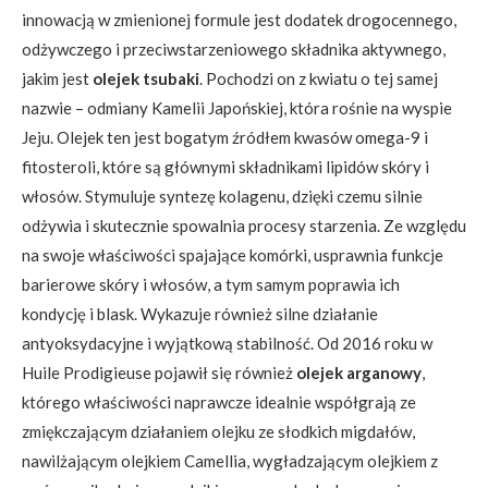
innowacją w zmienionej formule jest dodatek drogocennego,
odżywczego i przeciwstarzeniowego składnika aktywnego,
jakim jest
olejek tsubaki
. Pochodzi on z kwiatu o tej samej
nazwie – odmiany Kamelii Japońskiej, która rośnie na wyspie
Jeju. Olejek ten jest bogatym źródłem kwasów omega-9 i
fitosteroli, które są głównymi składnikami lipidów skóry i
włosów. Stymuluje syntezę kolagenu, dzięki czemu silnie
odżywia i skutecznie spowalnia procesy starzenia. Ze względu
na swoje właściwości spajające komórki, usprawnia funkcje
barierowe skóry i włosów, a tym samym poprawia ich
kondycję i blask. Wykazuje również silne działanie
antyoksydacyjne i wyjątkową stabilność. Od 2016 roku w
Huile Prodigieuse pojawił się również
olejek arganowy
,
którego właściwości naprawcze idealnie współgrają ze
zmiękczającym działaniem olejku ze słodkich migdałów,
nawilżającym olejkiem Camellia, wygładzającym olejkiem z