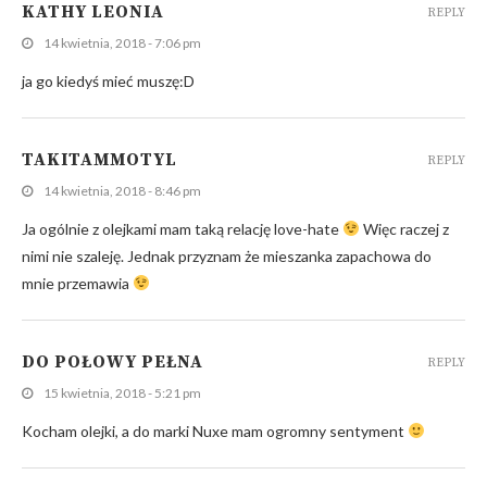
KATHY LEONIA
REPLY
14 kwietnia, 2018 - 7:06 pm
ja go kiedyś mieć muszę:D
TAKITAMMOTYL
REPLY
14 kwietnia, 2018 - 8:46 pm
Ja ogólnie z olejkami mam taką relację love-hate
Więc raczej z
nimi nie szaleję. Jednak przyznam że mieszanka zapachowa do
mnie przemawia
DO POŁOWY PEŁNA
REPLY
15 kwietnia, 2018 - 5:21 pm
Kocham olejki, a do marki Nuxe mam ogromny sentyment