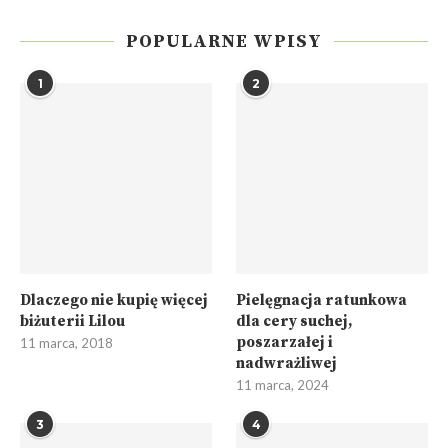
POPULARNE WPISY
1
2
Dlaczego nie kupię więcej
Pielęgnacja ratunkowa
biżuterii Lilou
dla cery suchej,
poszarzałej i
11 marca, 2018
nadwrażliwej
11 marca, 2024
3
4