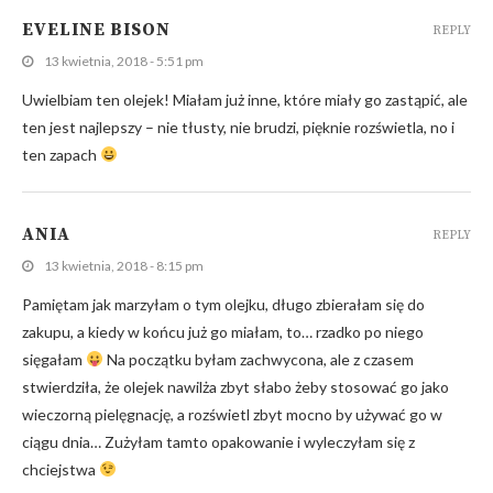
EVELINE BISON
REPLY
13 kwietnia, 2018 - 5:51 pm
Uwielbiam ten olejek! Miałam już inne, które miały go zastąpić, ale
ten jest najlepszy – nie tłusty, nie brudzi, pięknie rozświetla, no i
ten zapach
ANIA
REPLY
13 kwietnia, 2018 - 8:15 pm
Pamiętam jak marzyłam o tym olejku, długo zbierałam się do
zakupu, a kiedy w końcu już go miałam, to… rzadko po niego
sięgałam
Na początku byłam zachwycona, ale z czasem
stwierdziła, że olejek nawilża zbyt słabo żeby stosować go jako
wieczorną pielęgnację, a rozświetl zbyt mocno by używać go w
ciągu dnia… Zużyłam tamto opakowanie i wyleczyłam się z
chciejstwa