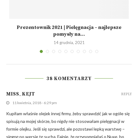
Prezentownik 2021 | Pielęgnacja – najlepsze
pomysły na...
14 grudnia, 2021
38 KOMENTARZY
MISS_KEJT
REPLY
11 kwietnia, 2018 - 6:29 pm
Kupiłam właśnie olejek innej firmy, żeby sprawdzić jak w ogóle się
spisują na mojej skórze, bo nigdy nie stosowałam pielęgnacji w
formie olejku. Jeśli się sprawdzi, ale pozostawi lepką warstwę –
sięgnę po wersje tę suchą. Fajnie, że przypomniałaś o Nuxe, bo