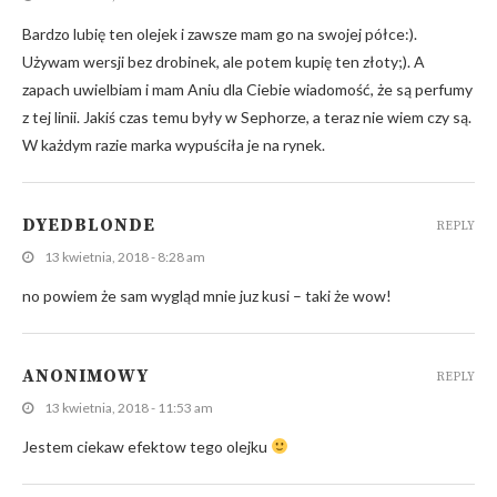
Bardzo lubię ten olejek i zawsze mam go na swojej półce:).
Używam wersji bez drobinek, ale potem kupię ten złoty;). A
zapach uwielbiam i mam Aniu dla Ciebie wiadomość, że są perfumy
z tej linii. Jakiś czas temu były w Sephorze, a teraz nie wiem czy są.
W każdym razie marka wypuściła je na rynek.
DYEDBLONDE
REPLY
13 kwietnia, 2018 - 8:28 am
no powiem że sam wygląd mnie juz kusi – taki że wow!
ANONIMOWY
REPLY
13 kwietnia, 2018 - 11:53 am
Jestem ciekaw efektow tego olejku