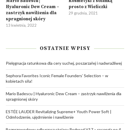
Mario Badescu |
Kosmetyki z solanką
Hyaluronic Dew Cream –
prosto z Wieliczki
zastrzyk nawilżenia dla
29 grudnia, 2021
spragnionej skóry
13 kwietnia, 2022
OSTATNIE WPISY
Pielęgnacja ratunkowa dla cery suchej, poszarzałej i nadwrażliwej
Sephora Favorites Iconic Female Founders’ Selection – w
kobietach siła!
Mario Badescu | Hyaluronic Dew Cream – zastrzyk nawilżenia dla
spragnionej skóry
ESTÉE LAUDER Revitalizing Supreme+ Youth Power Soft |
Odmłodzenie, ujędrnienie i nawilżenie
Bezprzewodowy odkurzacz stojący Redroad V17 – recenzja po 4