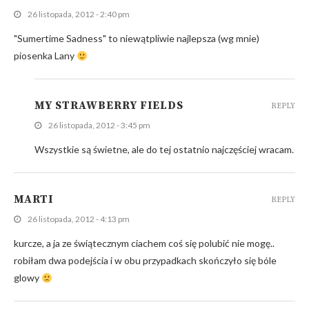
26 listopada, 2012 - 2:40 pm
"Sumertime Sadness" to niewątpliwie najlepsza (wg mnie)
piosenka Lany
MY STRAWBERRY FIELDS
REPLY
26 listopada, 2012 - 3:45 pm
Wszystkie są świetne, ale do tej ostatnio najczęściej wracam.
MARTI
REPLY
26 listopada, 2012 - 4:13 pm
kurcze, a ja ze świątecznym ciachem coś się polubić nie mogę..
robiłam dwa podejścia i w obu przypadkach skończyło się bóle
glowy