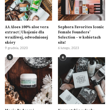
AA Aloes 100% aloe vera
Sephora Favorites Iconic
extract | Ukojenie dla
Female Founders’
wrażliwej, odwodnionej
Selection – w kobietach
skóry
siła!
9 grudnia, 2020
6 lutego, 2023
5
6