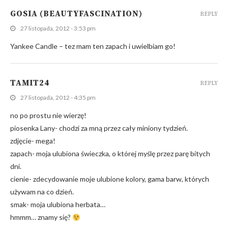
GOSIA (BEAUTYFASCINATION)
REPLY
27 listopada, 2012 - 3:53 pm
Yankee Candle – tez mam ten zapach i uwielbiam go!
TAMIT24
REPLY
27 listopada, 2012 - 4:35 pm
no po prostu nie wierzę!
piosenka Lany- chodzi za mną przez cały miniony tydzień.
zdjęcie- mega!
zapach- moja ulubiona świeczka, o której myślę przez parę bitych
dni.
cienie- zdecydowanie moje ulubione kolory, gama barw, których
używam na co dzień.
smak- moja ulubiona herbata…
hmmm… znamy się?