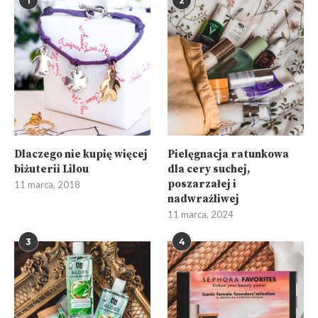
1
2
Dlaczego nie kupię więcej
Pielęgnacja ratunkowa
biżuterii Lilou
dla cery suchej,
poszarzałej i
11 marca, 2018
nadwrażliwej
11 marca, 2024
3
4