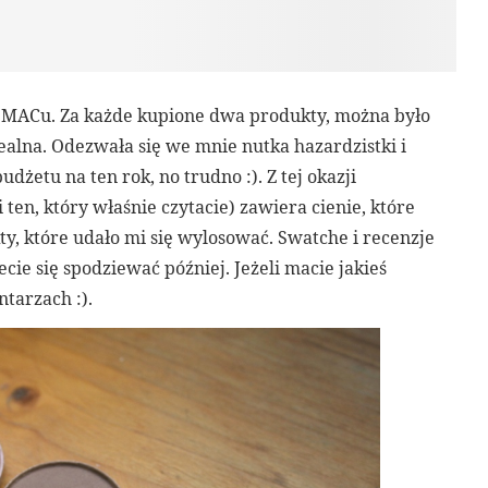
w MACu. Za każde kupione dwa produkty, można było
ealna. Odezwała się we mnie nutka hazardzistki i
żetu na ten rok, no trudno :). Z tej okazji
ten, który właśnie czytacie) zawiera cienie, które
ty, które udało mi się wylosować. Swatche i recenzje
e się spodziewać później. Jeżeli macie jakieś
tarzach :).