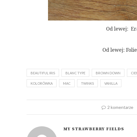
Od lewej: Er
Od lewej: Folie
BEAUTIFUL IRIS
BLANC TYPE
BROWN DOWN
CIE
KOLORÓWKA
MAC
TWINKS
VANILLA
2 komentarze
MY STRAWBERRY FIELDS