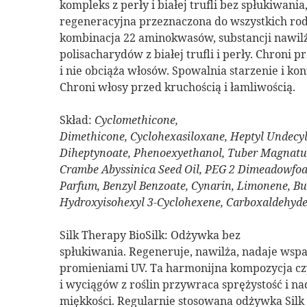
kompleks z perły i białej trufli bez spłukiwani
regeneracyjna przeznaczona do wszystkich ro
kombinacja 22 aminokwasów, substancji nawilża
polisacharydów z białej trufli i perły. Chroni 
i nie obciąża włosów. Spowalnia starzenie i ko
Chroni włosy przed kruchością i łamliwością.
Skład:
Cyclomethicone,
Dimethicone, Cyclohexasiloxane, Heptyl Undecyl
Diheptynoate, Phenoexyethanol, Tuber Magnatum 
Crambe Abyssinica Seed Oil, PEG 2 Dimeadowfo
Parfum, Benzyl Benzoate, Cynarin, Limonene, Bu
Hydroxyisohexyl 3-Cyclohexene, Carboxaldehyde,
Silk Therapy BioSilk: Odżywka bez
spłukiwania. Regeneruje, nawilża, nadaje wspa
promieniami UV. Ta harmonijna kompozycja cz
i wyciągów z roślin przywraca sprężystość i n
miękkości. Regularnie stosowana odżywka Silk