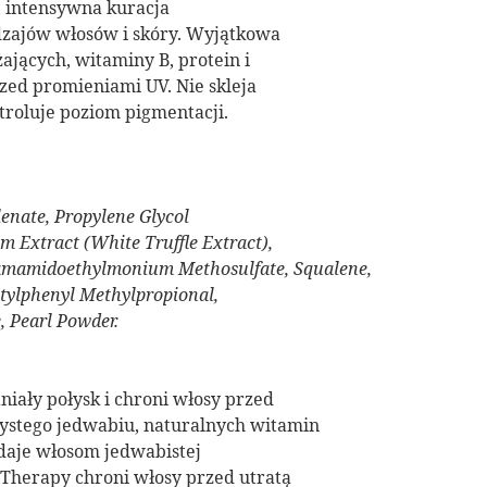
a, intensywna kuracja
dzajów włosów i skóry. Wyjątkowa
jących, witaminy B, protein i
przed promieniami UV. Nie skleja
ntroluje poziom pigmentacji.
enate, Propylene Glycol
Extract (White Truffle Extract),
amamidoethylmonium Methosulfate, Squalene,
tylphenyl Methylpropional,
 Pearl Powder.
niały połysk i chroni włosy przed
ystego jedwabiu, naturalnych witamin
adaje włosom jedwabistej
 Therapy chroni włosy przed utratą