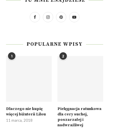
TU MNIE ZNAJDZIESZ
POPULARNE WPISY
1
2
Dlaczego nie kupię
Pielęgnacja ratunkowa
więcej biżuterii Lilou
dla cery suchej,
poszarzałej i
11 marca, 2018
nadwrażliwej