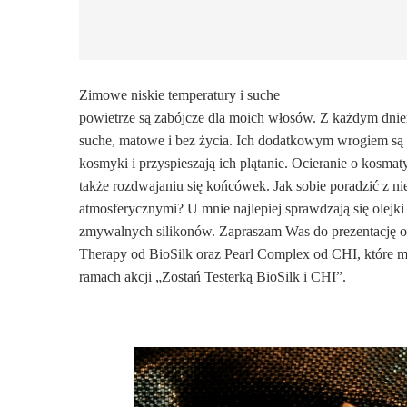
Zimowe niskie temperatury i suche
powietrze są zabójcze dla moich włosów. Z każdym dniem 
suche, matowe i bez życia. Ich dodatkowym wrogiem są sza
kosmyki i przyspieszają ich plątanie. Ocieranie o kosmaty
także rozdwajaniu się końcówek. Jak sobie poradzić z n
atmosferycznymi? U mnie najlepiej sprawdzają się olejki
zmywalnych silikonów. Zapraszam Was do prezentację o
Therapy od BioSilk oraz Pearl Complex od CHI, które
ramach akcji „Zostań Testerką BioSilk i CHI”.