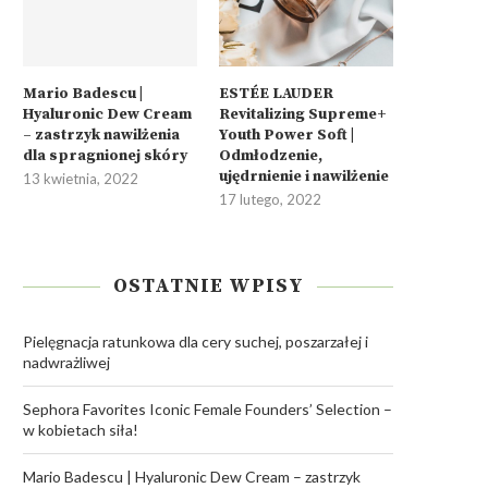
Mario Badescu |
ESTÉE LAUDER
Hyaluronic Dew Cream
Revitalizing Supreme+
– zastrzyk nawilżenia
Youth Power Soft |
dla spragnionej skóry
Odmłodzenie,
ujędrnienie i nawilżenie
13 kwietnia, 2022
17 lutego, 2022
OSTATNIE WPISY
Pielęgnacja ratunkowa dla cery suchej, poszarzałej i
nadwrażliwej
Sephora Favorites Iconic Female Founders’ Selection –
w kobietach siła!
Mario Badescu | Hyaluronic Dew Cream – zastrzyk