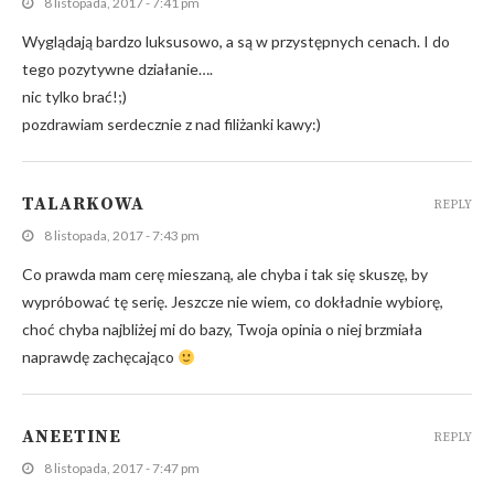
8 listopada, 2017 - 7:41 pm
Wyglądają bardzo luksusowo, a są w przystępnych cenach. I do
tego pozytywne działanie….
nic tylko brać!;)
pozdrawiam serdecznie z nad filiżanki kawy:)
TALARKOWA
REPLY
8 listopada, 2017 - 7:43 pm
Co prawda mam cerę mieszaną, ale chyba i tak się skuszę, by
wypróbować tę serię. Jeszcze nie wiem, co dokładnie wybiorę,
choć chyba najbliżej mi do bazy, Twoja opinia o niej brzmiała
naprawdę zachęcająco
ANEETINE
REPLY
8 listopada, 2017 - 7:47 pm