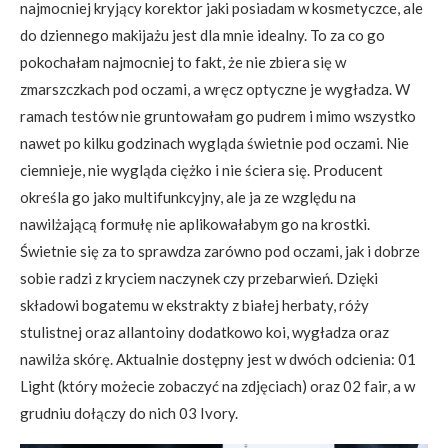
najmocniej kryjący korektor jaki posiadam w kosmetyczce, ale
do dziennego makijażu jest dla mnie idealny. To za co go
pokochałam najmocniej to fakt, że nie zbiera się w
zmarszczkach pod oczami, a wręcz optyczne je wygładza. W
ramach testów nie gruntowałam go pudrem i mimo wszystko
nawet po kilku godzinach wygląda świetnie pod oczami. Nie
ciemnieje, nie wygląda ciężko i nie ściera się. Producent
określa go jako multifunkcyjny, ale ja ze względu na
nawilżającą formułę nie aplikowałabym go na krostki.
Świetnie się za to sprawdza zarówno pod oczami, jak i dobrze
sobie radzi z kryciem naczynek czy przebarwień. Dzięki
składowi bogatemu w ekstrakty z białej herbaty, róży
stulistnej oraz allantoiny dodatkowo koi, wygładza oraz
nawilża skórę. Aktualnie dostępny jest w dwóch odcienia: 01
Light (który możecie zobaczyć na zdjęciach) oraz 02 fair, a w
grudniu dołączy do nich 03 Ivory.