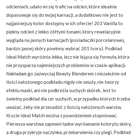
odcieniach, udało mi się trafić na odcień, które idealnie
dopasowuje się do mojej karnacji, a dodatkowo nie jest to
najjaśniejszy kolor dostępny w ich ofercie! 203 Vanilla to
piękny odcień z lekko żółtymi tonami, który rewelacyjnie
wygląda na jasnych karnacjach (posiadaczki porcelanowej,
bardzo jasnej skóry powinny wybrać 201 Ivory). Podkład
Ideal Match wyróżnia lekka, lecz nie lejąca się formuła, która
nie przysparza najmniejszych problemów w czasie aplikacji.
Nakładam go zazwyczaj Beauty Blenderem i niezależnie od
ilości nałożonego podkładu nigdy nie smuży, nie tworzy
efektu maski, ani nie podkreśla suchych skórek. Jest to
świetny podkład dla cer suchych, w przypadku których trzeba
uważać, żeby nie przesadzić z ilością nałożonych warstw.
Krycie Ideal Match można z powodzeniem stopniować.
Pierwsza warstwa zapewni ładne wyrównanie kolorytu skóry,
a druga przykryje naczynka, przebarwienia czy piegi. Podkład