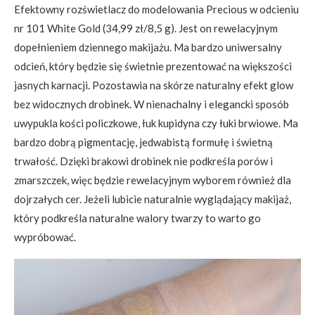
Efektowny rozświetlacz do modelowania Precious w odcieniu
nr 101 White Gold (34,99 zł/8,5 g). Jest on rewelacyjnym
dopełnieniem dziennego makijażu. Ma bardzo uniwersalny
odcień, który będzie się świetnie prezentować na większości
jasnych karnacji. Pozostawia na skórze naturalny efekt glow
bez widocznych drobinek. W nienachalny i elegancki sposób
uwypukla kości policzkowe, łuk kupidyna czy łuki brwiowe. Ma
bardzo dobrą pigmentację, jedwabistą formułę i świetną
trwałość. Dzięki brakowi drobinek nie podkreśla porów i
zmarszczek, więc będzie rewelacyjnym wyborem również dla
dojrzałych cer. Jeżeli lubicie naturalnie wyglądający makijaż,
który podkreśla naturalne walory twarzy to warto go
wypróbować.