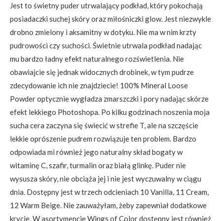
Jest to świetny puder utrwalający podkład, który pokochają
posiadaczki suchej skóry oraz miłośniczki glow. Jest niezwykle
drobno zmielony i aksamitny w dotyku. Nie ma w nim krzty
pudrowości czy suchości. Świetnie utrwala podkład nadając
mu bardzo ładny efekt naturalnego rozświetlenia. Nie
obawiajcie się jednak widocznych drobinek, w tym pudrze
zdecydowanie ich nie znajdziecie! 100% Mineral Loose
Powder optycznie wygładza zmarszczki i pory nadając skórze
efekt lekkiego Photoshopa. Po kilku godzinach noszenia moja
sucha cera zaczyna się świecić w strefie T, ale na szczęście
lekkie oprószenie pudrem rozwiązuje ten problem. Bardzo
odpowiada mi również jego naturalny skład bogaty w
witaminę C, szafir, turmalin oraz białą glinkę. Puder nie
wysusza skóry, nie obciąża jej i nie jest wyczuwalny w ciągu
dnia. Dostępny jest w trzech odcieniach 10 Vanilla, 11 Cream,
12 Warm Beige. Nie zauważyłam, żeby zapewniał dodatkowe
krycie. W asortymencie Wings of Color dostępny jest również