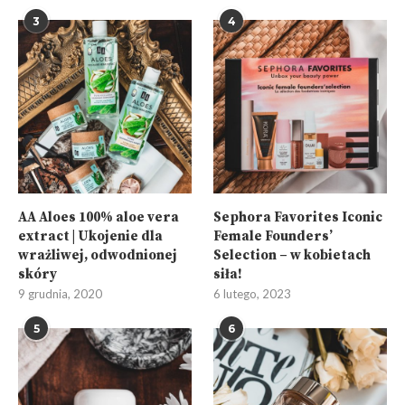
3
4
AA Aloes 100% aloe vera
Sephora Favorites Iconic
extract | Ukojenie dla
Female Founders’
wrażliwej, odwodnionej
Selection – w kobietach
skóry
siła!
9 grudnia, 2020
6 lutego, 2023
5
6