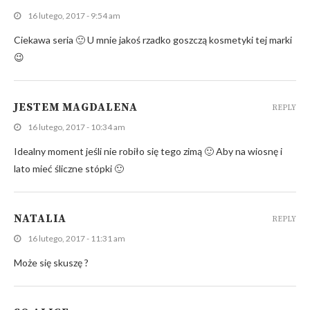
16 lutego, 2017 - 9:54 am
Ciekawa seria 🙂 U mnie jakoś rzadko goszczą kosmetyki tej marki
😉
JESTEM MAGDALENA
REPLY
16 lutego, 2017 - 10:34 am
Idealny moment jeśli nie robiło się tego zimą 🙂 Aby na wiosnę i
lato mieć śliczne stópki 🙂
NATALIA
REPLY
16 lutego, 2017 - 11:31 am
Może się skuszę ?