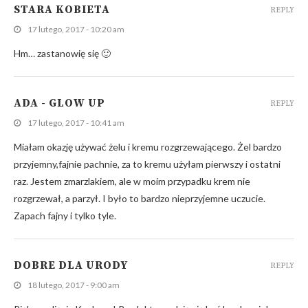
STARA KOBIETA
REPLY
17 lutego, 2017 - 10:20 am
Hm… zastanowię się 🙂
ADA - GLOW UP
REPLY
17 lutego, 2017 - 10:41 am
Miałam okazję używać żelu i kremu rozgrzewającego. Żel bardzo
przyjemny,fajnie pachnie, za to kremu użyłam pierwszy i ostatni
raz. Jestem zmarzlakiem, ale w moim przypadku krem nie
rozgrzewał, a parzył. I było to bardzo nieprzyjemne uczucie.
Zapach fajny i tylko tyle.
DOBRE DLA URODY
REPLY
18 lutego, 2017 - 9:00 am