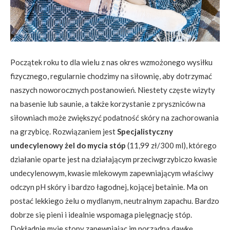
Początek roku to dla wielu z nas okres wzmożonego wysiłku
fizycznego, regularnie chodzimy na siłownię, aby dotrzymać
naszych noworocznych postanowień. Niestety częste wizyty
na basenie lub saunie, a także korzystanie z pryszniców na
siłowniach może zwiększyć podatność skóry na zachorowania
na grzybicę. Rozwiązaniem jest
Specjalistyczny
undecylenowy żel do mycia stóp
(11,99 zł/300 ml), którego
działanie oparte jest na działającym przeciwgrzybiczo kwasie
undecylenowym, kwasie mlekowym zapewniającym właściwy
odczyn pH skóry i bardzo łagodnej, kojącej betainie. Ma on
postać lekkiego żelu o mydlanym, neutralnym zapachu. Bardzo
dobrze się pieni i idealnie wspomaga pielęgnację stóp.
Dokładnie myje stopy zapewniając im porządną dawkę