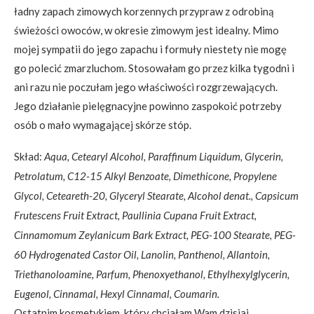
ładny zapach zimowych korzennych przypraw z odrobiną
świeżości owoców, w okresie zimowym jest idealny. Mimo
mojej sympatii do jego zapachu i formuły niestety nie mogę
go polecić zmarzluchom. Stosowałam go przez kilka tygodni i
ani razu nie poczułam jego właściwości rozgrzewających.
Jego działanie pielęgnacyjne powinno zaspokoić potrzeby
osób o mało wymagającej skórze stóp.
Skład:
Aqua, Cetearyl Alcohol, Paraffinum Liquidum, Glycerin,
Petrolatum, C12-15 Alkyl Benzoate, Dimethicone, Propylene
Glycol, Ceteareth-20, Glyceryl Stearate, Alcohol denat., Capsicum
Frutescens Fruit Extract, Paullinia Cupana Fruit Extract,
Cinnamomum Zeylanicum Bark Extract, PEG-100 Stearate, PEG-
60 Hydrogenated Castor Oil, Lanolin, Panthenol, Allantoin,
Triethanoloamine, Parfum, Phenoxyethanol, Ethylhexylglycerin,
Eugenol, Cinnamal, Hexyl Cinnamal, Coumarin.
Ostatnim kosmetykiem, który chciałam Wam dzisiaj