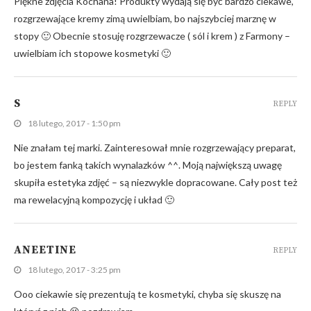
Piękne zdjęcia Kochana! Produkty wydają się być bardzo ciekawe,
rozgrzewające kremy zimą uwielbiam, bo najszybciej marznę w
stopy 🙂 Obecnie stosuję rozgrzewacze ( sól i krem ) z Farmony –
uwielbiam ich stopowe kosmetyki 🙂
S
REPLY
18 lutego, 2017 - 1:50 pm
Nie znałam tej marki. Zainteresował mnie rozgrzewający preparat,
bo jestem fanką takich wynalazków ^^. Moją największą uwagę
skupiła estetyka zdjęć – są niezwykle dopracowane. Cały post też
ma rewelacyjną kompozycję i układ 🙂
ANEETINE
REPLY
18 lutego, 2017 - 3:25 pm
Ooo ciekawie się prezentują te kosmetyki, chyba się skuszę na