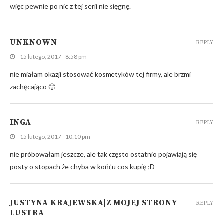
więc pewnie po nic z tej serii nie sięgnę.
UNKNOWN
REPLY
15 lutego, 2017 - 8:58 pm
nie miałam okazji stosować kosmetyków tej firmy, ale brzmi
zachęcająco 🙂
INGA
REPLY
15 lutego, 2017 - 10:10 pm
nie próbowałam jeszcze, ale tak często ostatnio pojawiają się
posty o stopach że chyba w końću cos kupię ;D
JUSTYNA KRAJEWSKA|Z MOJEJ STRONY
REPLY
LUSTRA