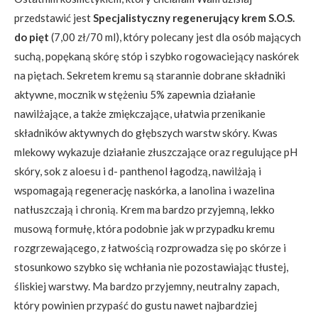
przedstawić jest
Specjalistyczny regenerujący krem S.O.S.
do pięt
(7,00 zł/70 ml), który polecany jest dla osób mających
suchą, popękaną skórę stóp i szybko rogowaciejący naskórek
na piętach. Sekretem kremu są starannie dobrane składniki
aktywne, mocznik w stężeniu 5% zapewnia działanie
nawilżające, a także zmiękczające, ułatwia przenikanie
składników aktywnych do głębszych warstw skóry. Kwas
mlekowy wykazuje działanie złuszczające oraz regulujące pH
skóry, sok z aloesu i d- panthenol łagodzą, nawilżają i
wspomagają regenerację naskórka, a lanolina i wazelina
natłuszczają i chronią. Krem ma bardzo przyjemną, lekko
musową formułę, która podobnie jak w przypadku kremu
rozgrzewającego, z łatwością rozprowadza się po skórze i
stosunkowo szybko się wchłania nie pozostawiając tłustej,
śliskiej warstwy. Ma bardzo przyjemny, neutralny zapach,
który powinien przypaść do gustu nawet najbardziej