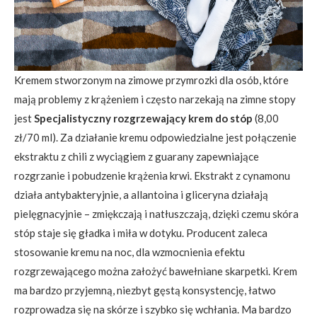
Kremem stworzonym na zimowe przymrozki dla osób, które
mają problemy z krążeniem i często narzekają na zimne stopy
jest
Specjalistyczny rozgrzewający krem do stóp
(8,00
zł/70 ml). Za działanie kremu odpowiedzialne jest połączenie
ekstraktu z chili z wyciągiem z guarany zapewniające
rozgrzanie i pobudzenie krążenia krwi. Ekstrakt z cynamonu
działa antybakteryjnie, a allantoina i gliceryna działają
pielęgnacyjnie – zmiękczają i natłuszczają, dzięki czemu skóra
stóp staje się gładka i miła w dotyku. Producent zaleca
stosowanie kremu na noc, dla wzmocnienia efektu
rozgrzewającego można założyć bawełniane skarpetki. Krem
ma bardzo przyjemną, niezbyt gęstą konsystencję, łatwo
rozprowadza się na skórze i szybko się wchłania. Ma bardzo