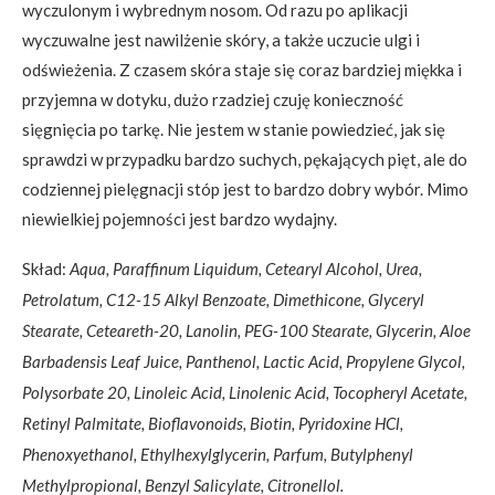
wyczulonym i wybrednym nosom. Od razu po aplikacji
wyczuwalne jest nawilżenie skóry, a także uczucie ulgi i
odświeżenia. Z czasem skóra staje się coraz bardziej miękka i
przyjemna w dotyku, dużo rzadziej czuję konieczność
sięgnięcia po tarkę. Nie jestem w stanie powiedzieć, jak się
sprawdzi w przypadku bardzo suchych, pękających pięt, ale do
codziennej pielęgnacji stóp jest to bardzo dobry wybór. Mimo
niewielkiej pojemności jest bardzo wydajny.
Skład:
Aqua, Paraffinum Liquidum, Cetearyl Alcohol, Urea,
Petrolatum, C12-15 Alkyl Benzoate, Dimethicone, Glyceryl
Stearate, Ceteareth-20, Lanolin, PEG-100 Stearate, Glycerin, Aloe
Barbadensis Leaf Juice, Panthenol, Lactic Acid, Propylene Glycol,
Polysorbate 20, Linoleic Acid, Linolenic Acid, Tocopheryl Acetate,
Retinyl Palmitate, Bioflavonoids, Biotin, Pyridoxine HCl,
Phenoxyethanol, Ethylhexylglycerin, Parfum, Butylphenyl
Methylpropional, Benzyl Salicylate, Citronellol.