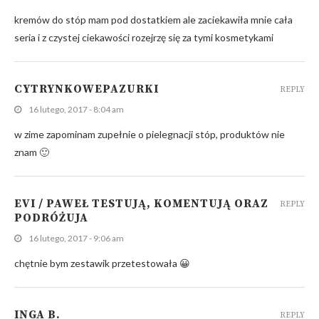
kremów do stóp mam pod dostatkiem ale zaciekawiła mnie cała
seria i z czystej ciekawości rozejrzę się za tymi kosmetykami
CYTRYNKOWEPAZURKI
REPLY
16 lutego, 2017 - 8:04 am
w zime zapominam zupełnie o pielegnacji stóp, produktów nie
znam 🙂
EVI / PAWEŁ TESTUJĄ, KOMENTUJĄ ORAZ
REPLY
PODRÓŻUJA
16 lutego, 2017 - 9:06 am
chętnie bym zestawik przetestowała 😀
INGA B.
REPLY