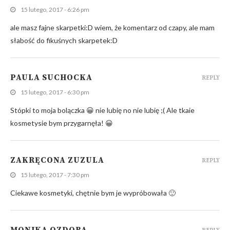
15 lutego, 2017 - 6:26 pm
ale masz fajne skarpetki:D wiem, że komentarz od czapy, ale mam
słabość do fikuśnych skarpetek:D
PAULA SUCHOCKA
REPLY
15 lutego, 2017 - 6:30 pm
Stópki to moja bolączka 😀 nie lubię no nie lubię ;( Ale tkaie
kosmetysie bym przygarnęła! 😀
ZAKRĘCONA ZUZULA
REPLY
15 lutego, 2017 - 7:30 pm
Ciekawe kosmetyki, chętnie bym je wypróbowała 🙂