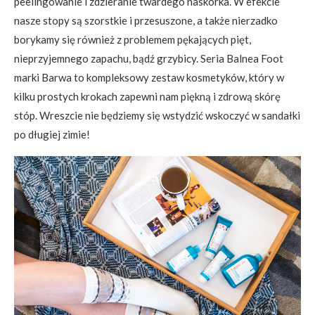
peelingowanie i zdzieranie twardego naskórka. W efekcie
nasze stopy są szorstkie i przesuszone, a także nierzadko
borykamy się również z problemem pękających pięt,
nieprzyjemnego zapachu, bądź grzybicy. Seria Balnea Foot
marki Barwa to kompleksowy zestaw kosmetyków, który w
kilku prostych krokach zapewni nam piękną i zdrową skórę
stóp. Wreszcie nie będziemy się wstydzić wskoczyć w sandałki
po długiej zimie!