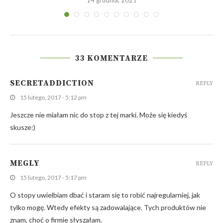
14 grudnia, 2021
33 KOMENTARZE
SECRETADDICTION
REPLY
15 lutego, 2017 - 5:12 pm
Jeszcze nie miałam nic do stop z tej marki. Może się kiedyś
skusze:)
MEGLY
REPLY
15 lutego, 2017 - 5:17 pm
O stopy uwielbiam dbać i staram się to robić najregularniej, jak
tylko mogę. Wtedy efekty są zadowalające. Tych produktów nie
znam, choć o firmie słyszałam.