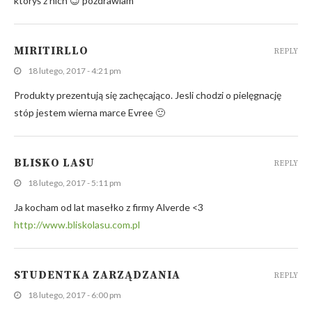
któryś z nich 😉 pozdrawiam
MIRITIRLLO
REPLY
18 lutego, 2017 - 4:21 pm
Produkty prezentują się zachęcająco. Jesli chodzi o pielęgnację
stóp jestem wierna marce Evree 🙂
BLISKO LASU
REPLY
18 lutego, 2017 - 5:11 pm
Ja kocham od lat masełko z firmy Alverde <3
http://www.bliskolasu.com.pl
STUDENTKA ZARZĄDZANIA
REPLY
18 lutego, 2017 - 6:00 pm