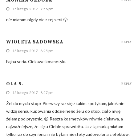
MONIKA OZDOBA
REPLY
15 lutego, 2017 - 7:56 pm
nie miałam nigdy nic z tej serii 🙂
WIOLETA SADOWSKA
REPLY
15 lutego, 2017 - 8:25 pm
Fajna seria. Ciekawe kosmetyki.
OLA S.
REPLY
15 lutego, 2017 - 8:27 pm
Żel do mycia stóp? Pierwszy raz się z takim spotykam, jakoś nie
widzę sensu kupowania oddzielnego żelu do stóp, ciało myję
żelem pod prysznic. 😉 Reszta kosmetyków równie ciekawa, a
najważniejsze, że się u Ciebie sprawdziła. Ja z tą marką miałam
tylko raz do czynienia i nie byłam niestety zadowolona z efektów,