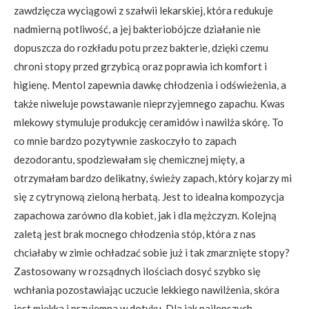
zawdzięcza wyciągowi z szałwii lekarskiej, która redukuje
nadmierną potliwość, a jej bakteriobójcze działanie nie
dopuszcza do rozkładu potu przez bakterie, dzięki czemu
chroni stopy przed grzybicą oraz poprawia ich komfort i
higienę. Mentol zapewnia dawkę chłodzenia i odświeżenia, a
także niweluje powstawanie nieprzyjemnego zapachu. Kwas
mlekowy stymuluje produkcję ceramidów i nawilża skórę. To
co mnie bardzo pozytywnie zaskoczyło to zapach
dezodorantu, spodziewałam się chemicznej mięty, a
otrzymałam bardzo delikatny, świeży zapach, który kojarzy mi
się z cytrynową zieloną herbatą. Jest to idealna kompozycja
zapachowa zarówno dla kobiet, jak i dla mężczyzn. Kolejną
zaletą jest brak mocnego chłodzenia stóp, która z nas
chciałaby w zimie ochładzać sobie już i tak zmarznięte stopy?
Zastosowany w rozsądnych ilościach dosyć szybko się
wchłania pozostawiając uczucie lekkiego nawilżenia, skóra
jest miękka i przyjemna w dotyku. Dla jak najlepszych