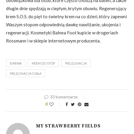
obowiązkowa dla osób, które często chodzą na basen, a także
długie dnie spędzają w ciepłym, krytym obuwiu. Regenerujący
krem S.O.S. do pięt to świetny krem na co dzień, który zapewni
Waszym stopom odpowiednią dawkę nawilżanie, ukojenia i
regeneracji. Kosmetyki Balnea Foot kupicie w drogeriach
Rossmann i w sklepie internetowym producenta.
BARWA
KREM DO STÓP
PIELĘGNACJA
PIELĘGNACJA CIAŁA
33 komentarze
0
MY STRAWBERRY FIELDS