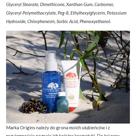
Glyceryl Stearate, Dimethicone, Xanthan Gum, Carbomer,
Glyceryl Polymethacrylate, Peg-8, Ethylhexylglycerin, Potassium
Hydroxide, Chlorphenesin, Sorbic Acid, Phenoxyethanol.
Marka Origins należy do grona moich ulubieńców i z
przyjemnością poznaję ich kolejne kosmetyki. Do tej pory