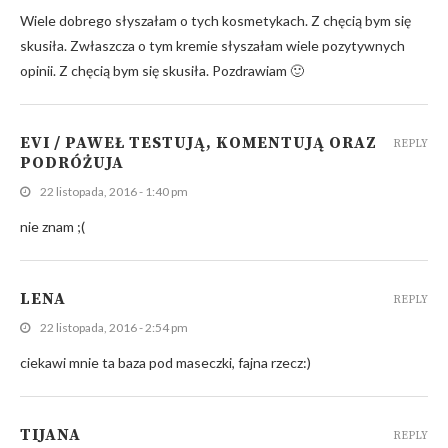
Wiele dobrego słyszałam o tych kosmetykach. Z chęcią bym się
skusiła. Zwłaszcza o tym kremie słyszałam wiele pozytywnych
opinii. Z chęcią bym się skusiła. Pozdrawiam 🙂
EVI / PAWEŁ TESTUJĄ, KOMENTUJĄ ORAZ
REPLY
PODRÓŻUJA
22 listopada, 2016 - 1:40 pm
nie znam ;(
LENA
REPLY
22 listopada, 2016 - 2:54 pm
ciekawi mnie ta baza pod maseczki, fajna rzecz:)
TIJANA
REPLY