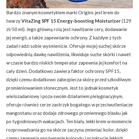
Bardzo znanym kosmetykiem marki Origins jest krem do
twarzy
VitaZing SPF 15 Energy-boosting Moisturizer
(129
zł/50 ml). Jego główną rolą jest nawilżanie cery, dodawanie
jej energii, a także zapewnianie ochrony. Z każdym z tych
zadań radzi sobie wyśmienicie. Oferuje mojej suchej skórze
odpowiednią dawkę nawilżenia, likwiduje suche skórki i nawet
w czasie bardzo niskich temperatur zapewnia jej komfort na
cały dzień. Dodatkowo zawiera faktor ochronny SPF15,
dzięki czemu dodatkowo zabezpiecza skórę przed szkodliwym
promieniowaniem słonecznym. Jest to jednak kosmetyk
wielozadaniowy i poza swoim działaniem pielęgnacyjnym,
oferuje również cerze zastrzyk bogatego w przeciwutleniacze
mangostanu oraz dodaje zdrowego promiennego blasku jak
po tygodniowych wakacjach. Ten biały, lekki krem w momencie
rozprowadzania go na skórze zaczyna zmieniać kolor, dzięki
czemu zapewnia wyrównanie kolorytu i przykrycie lekkich