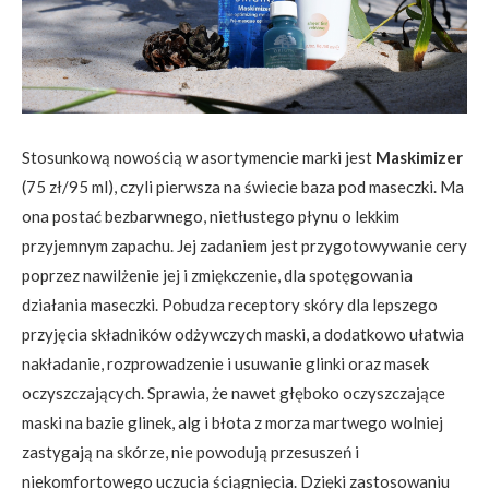
Stosunkową nowością w asortymencie marki jest
Maskimizer
(75 zł/95 ml), czyli pierwsza na świecie baza pod maseczki. Ma
ona postać bezbarwnego, nietłustego płynu o lekkim
przyjemnym zapachu. Jej zadaniem jest przygotowywanie cery
poprzez nawilżenie jej i zmiękczenie, dla spotęgowania
działania maseczki. Pobudza receptory skóry dla lepszego
przyjęcia składników odżywczych maski, a dodatkowo ułatwia
nakładanie, rozprowadzenie i usuwanie glinki oraz masek
oczyszczających. Sprawia, że nawet głęboko oczyszczające
maski na bazie glinek, alg i błota z morza martwego wolniej
zastygają na skórze, nie powodują przesuszeń i
niekomfortowego uczucia ściągnięcia. Dzięki zastosowaniu