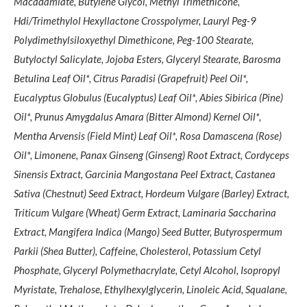
Macadamiate, Butylene Glycol, Methyl Trimethicone,
Hdi/Trimethylol Hexyllactone Crosspolymer, Lauryl Peg-9
Polydimethylsiloxyethyl Dimethicone, Peg-100 Stearate,
Butyloctyl Salicylate, Jojoba Esters, Glyceryl Stearate, Barosma
Betulina Leaf Oil*, Citrus Paradisi (Grapefruit) Peel Oil*,
Eucalyptus Globulus (Eucalyptus) Leaf Oil*, Abies Sibirica (Pine)
Oil*, Prunus Amygdalus Amara (Bitter Almond) Kernel Oil*,
Mentha Arvensis (Field Mint) Leaf Oil*, Rosa Damascena (Rose)
Oil*, Limonene, Panax Ginseng (Ginseng) Root Extract, Cordyceps
Sinensis Extract, Garcinia Mangostana Peel Extract, Castanea
Sativa (Chestnut) Seed Extract, Hordeum Vulgare (Barley) Extract,
Triticum Vulgare (Wheat) Germ Extract, Laminaria Saccharina
Extract, Mangifera Indica (Mango) Seed Butter, Butyrospermum
Parkii (Shea Butter), Caffeine, Cholesterol, Potassium Cetyl
Phosphate, Glyceryl Polymethacrylate, Cetyl Alcohol, Isopropyl
Myristate, Trehalose, Ethylhexylglycerin, Linoleic Acid, Squalane,