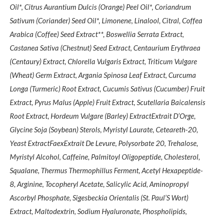
Oil*, Citrus Aurantium Dulcis (Orange) Peel Oil*, Coriandrum
Sativum (Coriander) Seed Oil*, Limonene, Linalool, Citral, Coffea
Arabica (Coffee) Seed Extract**, Boswellia Serrata Extract,
Castanea Sativa (Chestnut) Seed Extract, Centaurium Erythraea
(Centaury) Extract, Chlorella Vulgaris Extract, Triticum Vulgare
(Wheat) Germ Extract, Argania Spinosa Leaf Extract, Curcuma
Longa (Turmeric) Root Extract, Cucumis Sativus (Cucumber) Fruit
Extract, Pyrus Malus (Apple) Fruit Extract, Scutellaria Baicalensis
Root Extract, Hordeum Vulgare (Barley) ExtractExtrait D’Orge,
Glycine Soja (Soybean) Sterols, Myristyl Laurate, Ceteareth-20,
Yeast ExtractFaexExtrait De Levure, Polysorbate 20, Trehalose,
Myristyl Alcohol, Caffeine, Palmitoyl Oligopeptide, Cholesterol,
Squalane, Thermus Thermophillus Ferment, Acetyl Hexapeptide-
8, Arginine, Tocopheryl Acetate, Salicylic Acid, Aminopropyl
Ascorbyl Phosphate, Sigesbeckia Orientalis (St. Paul’S Wort)
Extract, Maltodextrin, Sodium Hyaluronate, Phospholipids,