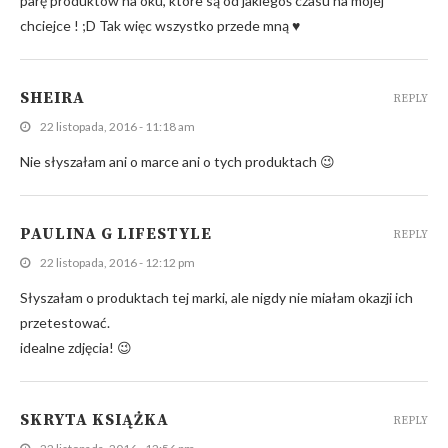
parę produktów na oku, które są od jakiegoś czasu na mojej
chciejce ! ;D Tak więc wszystko przede mną ♥
SHEIRA
REPLY
22 listopada, 2016 - 11:18 am
Nie słyszałam ani o marce ani o tych produktach 😉
PAULINA G LIFESTYLE
REPLY
22 listopada, 2016 - 12:12 pm
Słyszałam o produktach tej marki, ale nigdy nie miałam okazji ich
przetestować.
idealne zdjęcia! 😉
SKRYTA KSIĄŻKA
REPLY