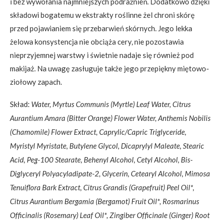
i bez wywołania najmniejszych podrażnień. Dodatkowo dzięki
składowi bogatemu w ekstrakty roślinne żel chroni skórę
przed pojawianiem się przebarwień skórnych. Jego lekka
żelowa konsystencja nie obciąża cery, nie pozostawia
nieprzyjemnej warstwy i świetnie nadaje się również pod
makijaż. Na uwagę zasługuje także jego przepiękny miętowo-
ziołowy zapach.
Skład:
Water, Myrtus Communis (Myrtle) Leaf Water, Citrus
Aurantium Amara (Bitter Orange) Flower Water, Anthemis Nobilis
(Chamomile) Flower Extract, Caprylic/Capric Triglyceride,
Myristyl Myristate, Butylene Glycol, Dicaprylyl Maleate, Stearic
Acid, Peg-100 Stearate, Behenyl Alcohol, Cetyl Alcohol, Bis-
Diglyceryl Polyacyladipate-2, Glycerin, Cetearyl Alcohol, Mimosa
Tenuiflora Bark Extract, Citrus Grandis (Grapefruit) Peel Oil*,
Citrus Aurantium Bergamia (Bergamot) Fruit Oil*, Rosmarinus
Officinalis (Rosemary) Leaf Oil*, Zingiber Officinale (Ginger) Root