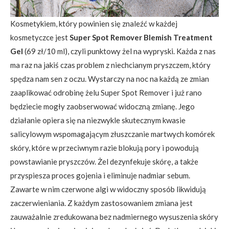
Kosmetykiem, który powinien się znaleźć w każdej
kosmetyczce jest
Super Spot Remover Blemish Treatment
Gel
(69 zł/10 ml), czyli punktowy żel na wypryski. Każda z nas
ma raz na jakiś czas problem z niechcianym pryszczem, który
spędza nam sen z oczu. Wystarczy na noc na każdą ze zmian
zaaplikować odrobinę żelu Super Spot Remover i już rano
będziecie mogły zaobserwować widoczną zmianę. Jego
działanie opiera się na niezwykle skutecznym kwasie
salicylowym wspomagającym złuszczanie martwych komórek
skóry, które w przeciwnym razie blokują pory i powodują
powstawianie pryszczów. Żel dezynfekuje skórę, a także
przyspiesza proces gojenia i eliminuje nadmiar sebum.
Zawarte w nim czerwone algi w widoczny sposób likwidują
zaczerwieniania. Z każdym zastosowaniem zmiana jest
zauważalnie zredukowana bez nadmiernego wysuszenia skóry