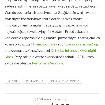
żaden z nich mnie nie rozczarował, więc serdecznie zachęcam
Was do poznania ich asortymentu. Znajdziecie w nim wiele
świetnych kosmetyków, które oczarują Was swoimi
innowacyjnymi formułami, apetycznymi zapachami i co
najważniejsze rewelacyjnymi składami. Przed zakupem
koniecznie zapoznajcie się z moimi pozostałymi recenzjami ich
kosmetyków, czyli
kremu pod oczy
i do
twarzy z serii GinZing
,
a także maseczki nawilżającej
Drink Up Intensive Overnight
Mask
. Przy zakupie warto skorzystać z rabatu -20%, który
aktualnie oferuje
Perfumeria Sephora
.
ORIGINS
PIELĘGNACJA
PIELĘGNACJA TWARZY
58 komentarzy
0