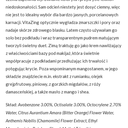
niedoskonałości. Sam odcień niestety jest dosyć ciemny, więc
nie jest to idealny wybór dla bardzo jasnych, porcelanowych
karnacji. VitaZing optycznie wygładza zmarszczki i pory oraz
nadaje skórze zdrowego blasku. Latem często używałam go
solo bez podkładu i wraz transparentnym pudrem matującym
tworzyli świetny duet. Zimą traktuję go jako krem nawilżający
z właściwościami bazy pod makijaż, która świetnie
współpracuje z podkładami przedłużając ich trwałość i
potęgując krycie. Poza wspominanym mangostanem, w jego
składzie znajdziecie m.in. ekstrakt z rumianku, olejek
grejpfrutowy, piniowy, z gorzkich migdałów, z róży
damasceńskiej, a także masło z mango i shea.
Skład:
Avobenzone 3.00%, Octisalate 3.00%, Octocrylene 2.70%
Water, Citrus Aurantium Amara (Bitter Orange) Flower Water,
Anthemis Nobilis (Chamomile) Flower Extract, Ethyl