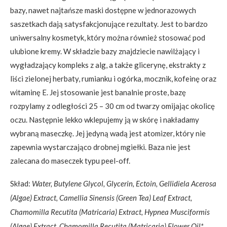
bazy, nawet najtańsze maski dostępne w jednorazowych
saszetkach dają satysfakcjonujące rezultaty. Jest to bardzo
uniwersalny kosmetyk, który można również stosować pod
ulubione kremy. W składzie bazy znajdziecie nawilżający i
wygładzający kompleks z alg, a także glicerynę, ekstrakty z
liści zielonej herbaty, rumianku i ogórka, mocznik, kofeinę oraz
witaminę E. Jej stosowanie jest banalnie proste, bazę
rozpylamy z odległości 25 – 30 cm od twarzy omijając okolicę
oczu. Następnie lekko wklepujemy ją w skórę i nakładamy
wybraną maseczkę. Jej jedyną wadą jest atomizer, który nie
zapewnia wystarczająco drobnej mgiełki. Baza nie jest
zalecana do maseczek typu peel-off.
Skład:
Water, Butylene Glycol, Glycerin, Ectoin, Gellidiela Acerosa
(Algae) Extract, Camellia Sinensis (Green Tea) Leaf Extract,
Chamomilla Recutita (Matricaria) Extract, Hypnea Musciformis
(Algae) Extract, Chamomilla Recutita (Matricaria) Flower Oil*,