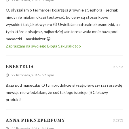
O, słyszałam o tej marce i kojarzę ją głównie z Sephorą – jednak
nigdy nie miałam okazji testować, bo ceny są stosunkowo
wysokie i tak jakoś wyszło 😛 Uwielbiam naturalne kosmetyki, a z
tych które opisujesz, najbardziej zainteresowała mnie baza pod
maseczki – maskimizer 😀
Zapraszam na swojego Bloga Sakurakotoo
ENESTELIA
REPLY
22 listopada, 2016 - 5:18 pm
Baza pod maseczki? O tym produkcie słyszę pierwszy raz i prawdę
mówiąc nie wiedziałam, że coś takiego istnieje ;)) Ciekawy
produkt!
ANNA PIEKNEPERFUMY
REPLY
22 listopada, 2016 - 5:18 pm