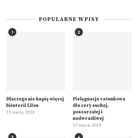
POPULARNE WPISY
1
2
Dlaczego nie kupię więcej
Pielęgnacja ratunkowa
biżuterii Lilou
dla cery suchej,
poszarzałej i
11 marca, 2018
nadwrażliwej
11 marca, 2024
3
4