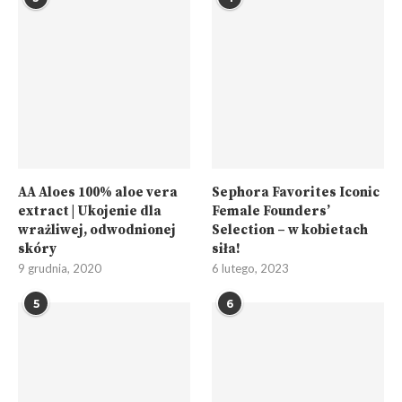
AA Aloes 100% aloe vera
Sephora Favorites Iconic
extract | Ukojenie dla
Female Founders’
wrażliwej, odwodnionej
Selection – w kobietach
skóry
siła!
9 grudnia, 2020
6 lutego, 2023
5
6