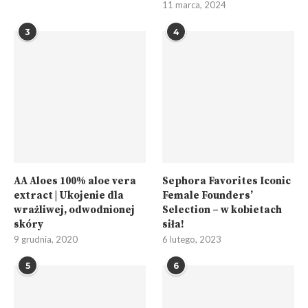
11 marca, 2024
3
4
AA Aloes 100% aloe vera
Sephora Favorites Iconic
extract | Ukojenie dla
Female Founders’
wrażliwej, odwodnionej
Selection – w kobietach
skóry
siła!
9 grudnia, 2020
6 lutego, 2023
5
6