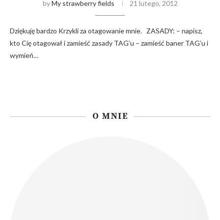
by
My strawberry fields
21 lutego, 2012
Dziękuję bardzo Krzykli za otagowanie mnie. ZASADY: – napisz,
kto Cię otagował i zamieść zasady TAG’u – zamieść baner TAG’u i
wymień…
O MNIE