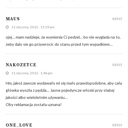
MAUS
REPLY
11 stycznia, 2012 - 11:59 am
ojej… mam nadzieje, ze wymienia Ci pedzel… bo nie wyglada na to,
zeby dalo sie go przywrocic do stanu przed tym wypadkiem…
NAKOZETCE
REPLY
11 stycznia, 2012 - 1:46 pm
Hm, jakoś zawsze wydawało mi się mało prawdopodobne, aby cała
główka wyszła z pędzla… Jasne pojedyncze włoski przy słabej
jakości albo wieloletnim używaniu…
Oby reklamacja została uznana!
ONE_LOVE
REPLY