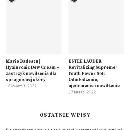
Mario Badescu |
ESTÉE LAUDER
Hyaluronic Dew Cream –
Revitalizing Supreme+
zastrzyk nawilżenia dla
Youth Power Soft |
spragnionej skóry
Odmłodzenie,
ujędrnienie i nawilżenie
13 kwietnia, 2022
17 lutego, 2022
OSTATNIE WPISY
Pielęgnacja ratunkowa dla cery suchej, poszarzałej i nadwrażliwej