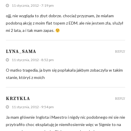
11 stycznia, 2012 - 7:19 pm
ojjj, nie wygląda to zbyt dobrze. chociaż przyznam, że miałam
podobną akcję z moim flat topem z EDM. ale nie jestem zła, służył
mi 2 lata, a i tak mam zapas.
LYNA_SAMA
REPLY
11 stycznia, 2012 - 8:52 pm
O matko tragedia, ja bym się popłakała jakbym zobaczyła w takim
stanie, któryś z moich
KRZYKLA
REPLY
11 stycznia, 2012 - 9:54 pm
Ja mam głównie Inglota i Maestro i nigdy nic podobnego mi sie nie
przytrafiło choc eksplatuję je niemiłosiernie więc w Sigmie to na