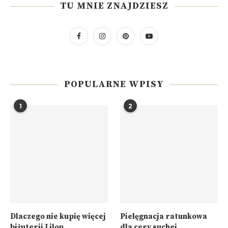
TU MNIE ZNAJDZIESZ
POPULARNE WPISY
1
2
Dlaczego nie kupię więcej
Pielęgnacja ratunkowa
biżuterii Lilou
dla cery suchej,