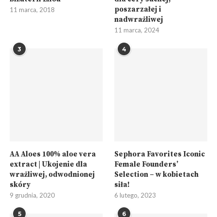
poszarzałej i
11 marca, 2018
nadwrażliwej
11 marca, 2024
3
4
AA Aloes 100% aloe vera
Sephora Favorites Iconic
extract | Ukojenie dla
Female Founders’
wrażliwej, odwodnionej
Selection – w kobietach
skóry
siła!
9 grudnia, 2020
6 lutego, 2023
5
6