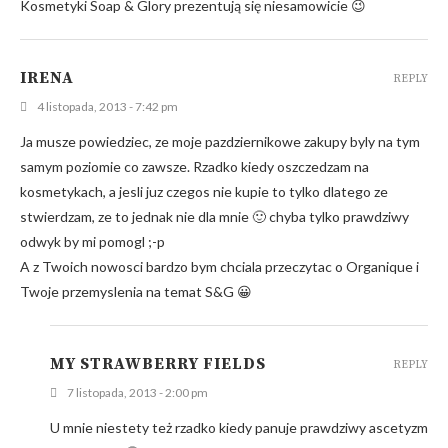
Kosmetyki Soap & Glory prezentują się niesamowicie 😉
IRENA
REPLY
4 listopada, 2013 - 7:42 pm
Ja musze powiedziec, ze moje pazdziernikowe zakupy byly na tym
samym poziomie co zawsze. Rzadko kiedy oszczedzam na
kosmetykach, a jesli juz czegos nie kupie to tylko dlatego ze
stwierdzam, ze to jednak nie dla mnie 🙂 chyba tylko prawdziwy
odwyk by mi pomogl ;-p
A z Twoich nowosci bardzo bym chciala przeczytac o Organique i
Twoje przemyslenia na temat S&G 😀
MY STRAWBERRY FIELDS
REPLY
7 listopada, 2013 - 2:00 pm
U mnie niestety też rzadko kiedy panuje prawdziwy ascetyzm