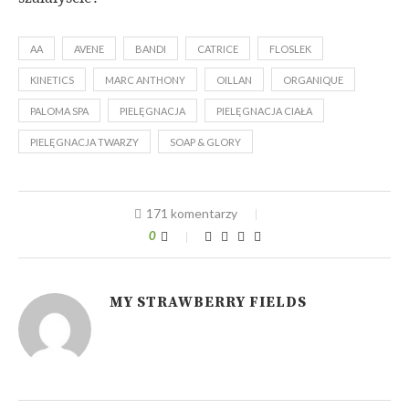
AA
AVENE
BANDI
CATRICE
FLOSLEK
KINETICS
MARC ANTHONY
OILLAN
ORGANIQUE
PALOMA SPA
PIELĘGNACJA
PIELĘGNACJA CIAŁA
PIELĘGNACJA TWARZY
SOAP & GLORY
171 komentarzy
0
MY STRAWBERRY FIELDS