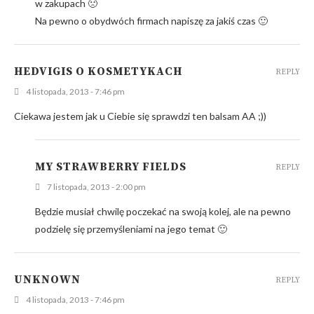
w zakupach 🙁
Na pewno o obydwóch firmach napiszę za jakiś czas 🙂
HEDVIGIS O KOSMETYKACH
REPLY
4 listopada, 2013 - 7:46 pm
Ciekawa jestem jak u Ciebie się sprawdzi ten balsam AA ;))
MY STRAWBERRY FIELDS
REPLY
7 listopada, 2013 - 2:00 pm
Będzie musiał chwilę poczekać na swoją kolej, ale na pewno
podzielę się przemyśleniami na jego temat 🙂
UNKNOWN
REPLY
4 listopada, 2013 - 7:46 pm