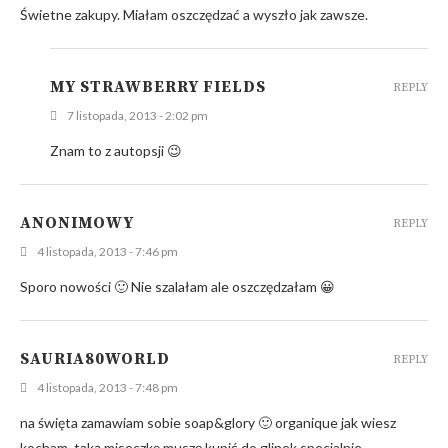
Świetne zakupy. Miałam oszczędzać a wyszło jak zawsze.
MY STRAWBERRY FIELDS
REPLY
7 listopada, 2013 - 2:02 pm
Znam to z autopsji 😉
ANONIMOWY
REPLY
4 listopada, 2013 - 7:46 pm
Sporo nowości 🙂 Nie szalałam ale oszczędzałam 😀
SAURIA80WORLD
REPLY
4 listopada, 2013 - 7:48 pm
na święta zamawiam sobie soap&glory 🙂 organique jak wiesz
kocham, taką miseczkę muszę kupić do glinek specjalnie