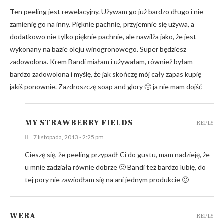
Ten peeling jest rewelacyjny. Używam go już bardzo długo i nie
zamienię go na inny. Pięknie pachnie, przyjemnie się używa, a
dodatkowo nie tylko pięknie pachnie, ale nawilża jako, że jest
wykonany na bazie oleju winogronowego. Super będziesz
zadowolona. Krem Bandi miałam i używałam, również byłam
bardzo zadowolona i myślę, że jak skończę mój cały zapas kupię
jakiś ponownie. Zazdroszczę soap and glory 🙁 ja nie mam dojść
MY STRAWBERRY FIELDS
REPLY
7 listopada, 2013 - 2:25 pm
Cieszę się, że peeling przypadł Ci do gustu, mam nadzieję, że
u mnie zadziała równie dobrze 🙂 Bandi też bardzo lubię, do
tej pory nie zawiodłam się na ani jednym produkcie 🙂
WERA
REPLY