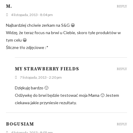
M.
REPLY
4 listopada, 2013 - 8:04 pm
Najbardziej chciwie zerkam na S&G 😀
Widzę, że teraz focus na brwi u Ciebie, skoro tyle produktów w
tym celu 😀
Śliczne tło zdjęciowe :*
MY STRAWBERRY FIELDS
REPLY
7 listopada, 2013 - 2:20 pm
Dziękuję bardzo 🙂
Odżywkę do brwi będzie testować moja Mama 🙂 Jestem
ciekawa jakie przyniesie rezultaty.
BOGUSIAM
REPLY
4 listopada, 2013 - 8:05 pm