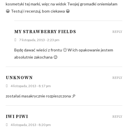
kosmetyki tej marki, więc na widok Twojej gromadki oniemiałam
😀 Testuj i recenzuj, bom ciekawa 😀
MY STRAWBERRY FIELDS
REPLY
7 listopada, 2013 - 2:23 pm
Będę dawać wieści z frontu 🙂 W ich opakowanie jestem
absolutnie zakochana 😉
UNKNOWN
REPLY
4 listopada, 2013 - 8:17 pm
zostałaś masakrycznie rozpieszczona ;P
IWI PIWI
REPLY
4 listopada, 2013 - 8:20 pm