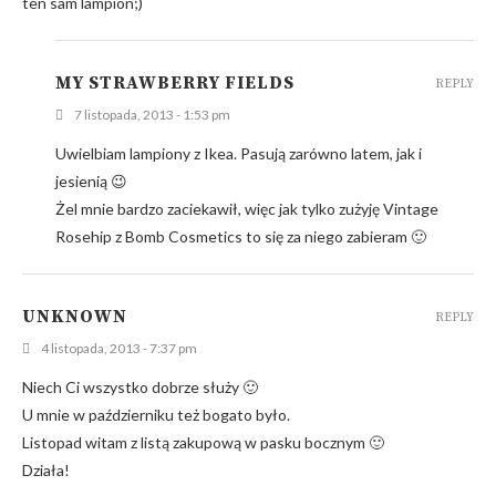
ten sam lampion;)
MY STRAWBERRY FIELDS
REPLY
7 listopada, 2013 - 1:53 pm
Uwielbiam lampiony z Ikea. Pasują zarówno latem, jak i
jesienią 😉
Żel mnie bardzo zaciekawił, więc jak tylko zużyję Vintage
Rosehip z Bomb Cosmetics to się za niego zabieram 🙂
UNKNOWN
REPLY
4 listopada, 2013 - 7:37 pm
Niech Ci wszystko dobrze służy 🙂
U mnie w październiku też bogato było.
Listopad witam z listą zakupową w pasku bocznym 🙂
Działa!