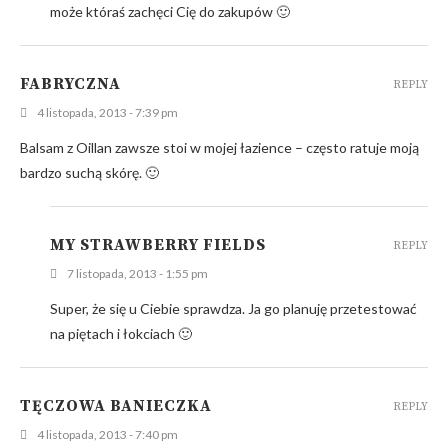
może któraś zachęci Cię do zakupów 🙂
FABRYCZNA
REPLY
4 listopada, 2013 - 7:39 pm
Balsam z Oillan zawsze stoi w mojej łazience – często ratuje moją
bardzo suchą skórę. 🙂
MY STRAWBERRY FIELDS
REPLY
7 listopada, 2013 - 1:55 pm
Super, że się u Ciebie sprawdza. Ja go planuję przetestować
na piętach i łokciach 🙂
TĘCZOWA BANIECZKA
REPLY
4 listopada, 2013 - 7:40 pm