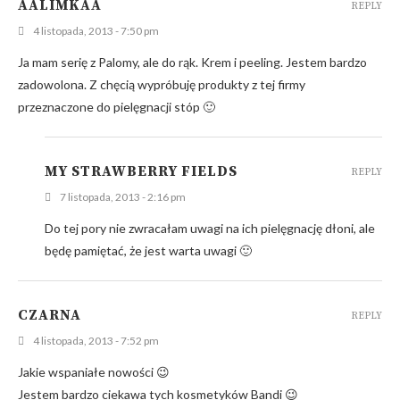
AALIMKAA
REPLY
4 listopada, 2013 - 7:50 pm
Ja mam serię z Palomy, ale do rąk. Krem i peeling. Jestem bardzo
zadowolona. Z chęcią wypróbuję produkty z tej firmy
przeznaczone do pielęgnacji stóp 🙂
MY STRAWBERRY FIELDS
REPLY
7 listopada, 2013 - 2:16 pm
Do tej pory nie zwracałam uwagi na ich pielęgnację dłoni, ale
będę pamiętać, że jest warta uwagi 🙂
CZARNA
REPLY
4 listopada, 2013 - 7:52 pm
Jakie wspaniałe nowości 😉
Jestem bardzo ciekawa tych kosmetyków Bandi 😉