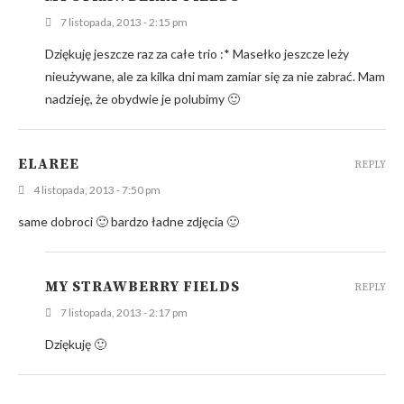
7 listopada, 2013 - 2:15 pm
Dziękuję jeszcze raz za całe trio :* Masełko jeszcze leży
nieużywane, ale za kilka dni mam zamiar się za nie zabrać. Mam
nadzieję, że obydwie je polubimy 🙂
ELAREE
REPLY
4 listopada, 2013 - 7:50 pm
same dobroci 🙂 bardzo ładne zdjęcia 🙂
MY STRAWBERRY FIELDS
REPLY
7 listopada, 2013 - 2:17 pm
Dziękuję 🙂