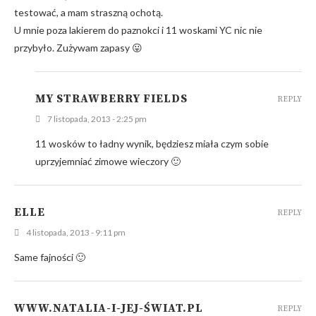
testować, a mam straszną ochotą.
U mnie poza lakierem do paznokci i 11 woskami YC nic nie
przybyło. Zużywam zapasy 😛
MY STRAWBERRY FIELDS
REPLY
7 listopada, 2013 - 2:25 pm
11 wosków to ładny wynik, będziesz miała czym sobie
uprzyjemniać zimowe wieczory 🙂
ELLE
REPLY
4 listopada, 2013 - 9:11 pm
Same fajności 🙂
WWW.NATALIA-I-JEJ-ŚWIAT.PL
REPLY