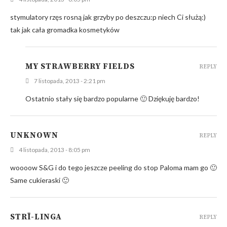
stymulatory rzęs rosną jak grzyby po deszczu:p niech Ci służą:)
tak jak cała gromadka kosmetyków
MY STRAWBERRY FIELDS
REPLY
7 listopada, 2013 - 2:21 pm
Ostatnio stały się bardzo popularne 🙂 Dziękuję bardzo!
UNKNOWN
REPLY
4 listopada, 2013 - 8:05 pm
woooow S&G i do tego jeszcze peeling do stop Paloma mam go 🙂
Same cukieraski 🙂
STRĪ-LINGA
REPLY