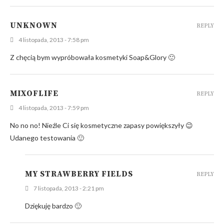
UNKNOWN
REPLY
4 listopada, 2013 - 7:58 pm
Z chęcią bym wypróbowała kosmetyki Soap&Glory 🙂
MIXOFLIFE
REPLY
4 listopada, 2013 - 7:59 pm
No no no! Nieźle Ci się kosmetyczne zapasy powiększyły 😉
Udanego testowania 🙂
MY STRAWBERRY FIELDS
REPLY
7 listopada, 2013 - 2:21 pm
Dziękuję bardzo 🙂