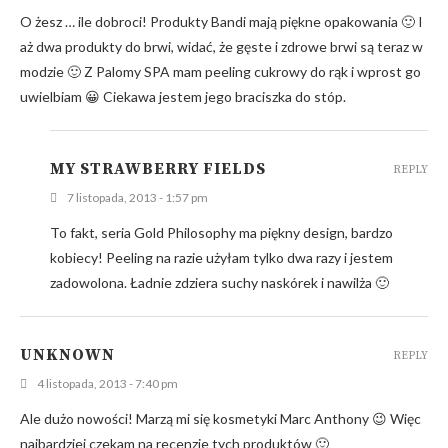
O żesz … ile dobroci! Produkty Bandi mają piękne opakowania 🙂 I
aż dwa produkty do brwi, widać, że gęste i zdrowe brwi są teraz w
modzie 🙂 Z Palomy SPA mam peeling cukrowy do rąk i wprost go
uwielbiam 😀 Ciekawa jestem jego braciszka do stóp.
MY STRAWBERRY FIELDS
REPLY
7 listopada, 2013 - 1:57 pm
To fakt, seria Gold Philosophy ma piękny design, bardzo
kobiecy! Peeling na razie użyłam tylko dwa razy i jestem
zadowolona. Ładnie zdziera suchy naskórek i nawilża 🙂
UNKNOWN
REPLY
4 listopada, 2013 - 7:40 pm
Ale dużo nowości! Marzą mi się kosmetyki Marc Anthony 😉 Więc
najbardziej czekam na recenzje tych produktów 🙂