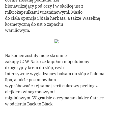
ocenie zostaną poddane: Żel
bionawilżający pod oczy i w okolicę ust z
mikrokapsułkami witaminowymi, Masło
do ciała opuncja i biała herbata, a także Wazelinę
kosmetyczną do ust o zapachu
waniliowym.
Na koniec zostały moje skromne
zakupy 🙂 W Naturze kupiłam mój ulubiony
drogeryjny krem do stóp, czyli
Intensywnie wygładzający balsam do stóp z Paloma
Spa, a także postanowiłam
wypróbować z tej samej serii cukrowy peeling z
olejkiem winogronowym i
migdałowym. W gratisie otrzymałam lakier Catrice
w odcieniu Back to Black.