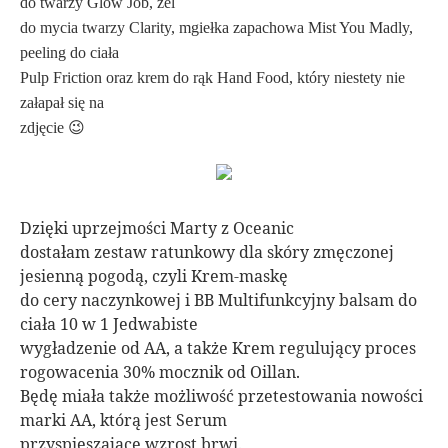
do twarzy Glow Job, żel
do mycia twarzy Clarity, mgiełka zapachowa Mist You Madly,
peeling do ciała
Pulp Friction oraz krem do rąk Hand Food, który niestety nie
załapał się na
zdjęcie 😉
Dzięki uprzejmości Marty z Oceanic
dostałam zestaw ratunkowy dla skóry zmęczonej
jesienną pogodą, czyli Krem-maskę
do cery naczynkowej i BB Multifunkcyjny balsam do
ciała 10 w 1 Jedwabiste
wygładzenie od AA, a także Krem regulujący proces
rogowacenia 30% mocznik od Oillan.
Będę miała także możliwość przetestowania nowości
marki AA, którą jest Serum
przyspieszające wzrost brwi.