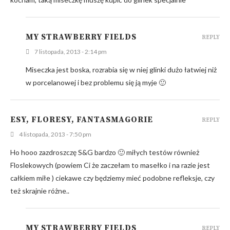
MY STRAWBERRY FIELDS
REPLY
7 listopada, 2013 - 2:14 pm
Miseczka jest boska, rozrabia się w niej glinki dużo łatwiej niż
w porcelanowej i bez problemu się ją myje 🙂
ESY, FLORESY, FANTASMAGORIE
REPLY
4 listopada, 2013 - 7:50 pm
Ho hooo zazdroszczę S&G bardzo 🙂 miłych testów również
Floslekowych (powiem Ci że zaczełam to masełko i na razie jest
całkiem miłe ) ciekawe czy będziemy mieć podobne refleksje, czy
też skrajnie różne..
MY STRAWBERRY FIELDS
REPLY