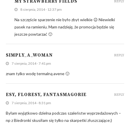
MY STRAWBERRY FIELDS
REPLY
8 sierpnia, 2014 - 12:37 pm
Na szczęście sparzenie nie było zbyt wielkie 😉 Niewielki
pasek na ramieniu. Mam nadzieję, że promocja będzie się
jeszcze powtarzać 🙂
SIMPLY_A_WOMAN
REPLY
7 sierpnia, 2014 - 7:41 pm
znam tylko wodę termalną avene 🙂
ESY, FLORESY, FANTASMAGORIE
REPLY
7 sierpnia, 2014 - 8:31 pm
Byłam wyjątkowo dzielna podczas szaleństw wyprzedażowych –
np z Biedronki skusiłam się tylko na skarpetki złuszczające;)