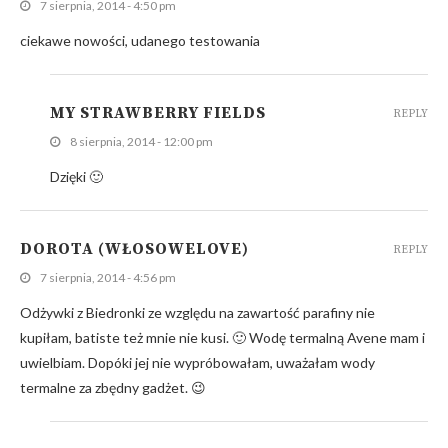
7 sierpnia, 2014 - 4:50 pm
ciekawe nowości, udanego testowania
MY STRAWBERRY FIELDS
REPLY
8 sierpnia, 2014 - 12:00 pm
Dzięki 🙂
DOROTA (WŁOSOWELOVE)
REPLY
7 sierpnia, 2014 - 4:56 pm
Odżywki z Biedronki ze względu na zawartość parafiny nie
kupiłam, batiste też mnie nie kusi. 🙂 Wodę termalną Avene mam i
uwielbiam. Dopóki jej nie wypróbowałam, uważałam wody
termalne za zbędny gadżet. 😉