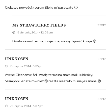
Ciekawe nowości:) serum Bioliq mi pasowało 🙂
MY STRAWBERRY FIELDS
REPLY
8 sierpnia, 2014 - 12:08 pm
Działanie ma bardzo przyjemne, ale wydajność kuleje 🙁
UNKNOWN
REPLY
7 sierpnia, 2014 - 5:35 pm
Avene Cleananve żel i wodę termalna znam moi ulubieńcy.
Szampon Bariste rownież 🙂 reszta niestety mi nie jes znana 😉
UNKNOWN
REPLY
7 sierpnia, 2014 - 5:37 pm