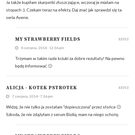
Ja także kupiłam skarpetki złuszczające, wczoraj je miałam na
stopach :). Czekam teraz na efekty. Daj znać jak sprawdzi się ta
seria Avene.
MY STRAWBERRY FIELDS
REPLY
8 sierpnia, 2014 - 12:36 pm
Trzymam w takim razie kciuki za dobre rezultaty! Na pewno
będę informować 🙂
ALICJA - KOTEK PSTROTEK
REPLY
7 sierpnia, 2014 - 7:36 pm
Widzę, że nie tylko ja zostałam "dopieszczona" przez słońce 🙁
Szkoda, że nie zdążyłam z serum Bioliq, mam na niego ochotę.