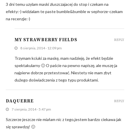
3 dni temu uzylam maski zluszczajacej do stop i czekam na
efekty:-) widzialam te paste bumble&bumble w sephorze-czekam
na recenzje:-)
MY STRAWBERRY FIELDS
REPLY
8 sierpnia, 2014 - 12:09 pm
Trzymam kciuki za maskę, mam nadzieję, że efekt będzie
spektakularny 🙂 O paście na pewno napiszę, ale muszę ja
najpierw dobrze przetestować. Niestety nie mam zbyt
dużego doświadczenia z tego typu produktami.
DAQUERRE
REPLY
7 sierpnia, 2014 - 5:47 pm
Szczerze jeszcze nie miałam nic z tego,jestem bardzo ciekawa jak
się sprawdzą! 🙂