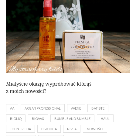
Miałyście okazję wypróbować którąś
z moich nowości?
AA
ARGAN PROFESSIONAL
AVENE
BATISTE
BIOLIQ
BIOVAX
BUMBLE AND BUMBLE
HAUL
JOHN FRIEDA
L'BIOTICA
NIVEA
NOWOŚCI