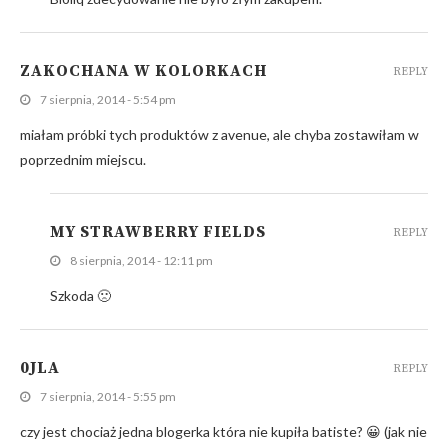
ZAKOCHANA W KOLORKACH
REPLY
7 sierpnia, 2014 - 5:54 pm
miałam próbki tych produktów z avenue, ale chyba zostawiłam w
poprzednim miejscu.
MY STRAWBERRY FIELDS
REPLY
8 sierpnia, 2014 - 12:11 pm
Szkoda 🙁
0JLA
REPLY
7 sierpnia, 2014 - 5:55 pm
czy jest chociaż jedna blogerka która nie kupiła batiste? 😀 (jak nie