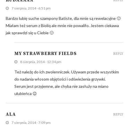
REPLY
7 sierpnia, 2014 - 6:51 pm
Bardzo lubię suche szampony Batiste, dla mnie są rewelacyjne 🙂
Miałam też serum z Bioliq ale mnie nie powaliło. Jestem ciekawa
jak sprawdzi się u Ciebie 🙂
MY STRAWBERRY FIELDS
REPLY
8 sierpnia, 2014 - 12:34 pm
Też należę do ich zwolenniczek. Używam przede wszystkim
do nadania włosom objętości i odświeżenia grzywki.
Serum jest przyjemne, ale chyba nie zasłuży na miano
ulubieńca 😉
ALA
REPLY
7 sierpnia, 2014 - 7:09 pm