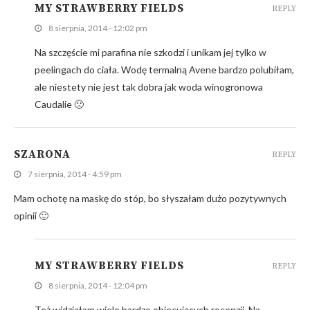
MY STRAWBERRY FIELDS
REPLY
8 sierpnia, 2014 - 12:02 pm
Na szczęście mi parafina nie szkodzi i unikam jej tylko w
peelingach do ciała. Wodę termalną Avene bardzo polubiłam,
ale niestety nie jest tak dobra jak woda winogronowa
Caudalie 🙁
SZARONA
REPLY
7 sierpnia, 2014 - 4:59 pm
Mam ochotę na maskę do stóp, bo słyszałam dużo pozytywnych
opinii 🙂
MY STRAWBERRY FIELDS
REPLY
8 sierpnia, 2014 - 12:04 pm
Też widziałam wiele bardzo obiecujących recenzji. Na