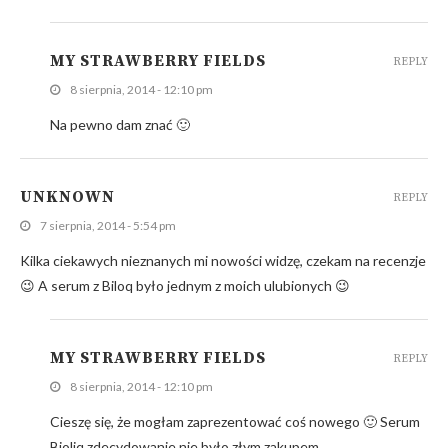
MY STRAWBERRY FIELDS
REPLY
8 sierpnia, 2014 - 12:10 pm
Na pewno dam znać 🙂
UNKNOWN
REPLY
7 sierpnia, 2014 - 5:54 pm
Kilka ciekawych nieznanych mi nowości widzę, czekam na recenzje
😉 A serum z Biloq było jednym z moich ulubionych 😉
MY STRAWBERRY FIELDS
REPLY
8 sierpnia, 2014 - 12:10 pm
Cieszę się, że mogłam zaprezentować coś nowego 🙂 Serum
Bioliq zdecydowanie nie było złym zakupem.