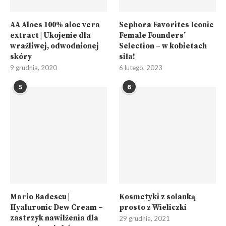
AA Aloes 100% aloe vera
Sephora Favorites Iconic
extract | Ukojenie dla
Female Founders’
wrażliwej, odwodnionej
Selection – w kobietach
skóry
siła!
9 grudnia, 2020
6 lutego, 2023
5
6
Mario Badescu |
Kosmetyki z solanką
Hyaluronic Dew Cream –
prosto z Wieliczki
zastrzyk nawilżenia dla
29 grudnia, 2021