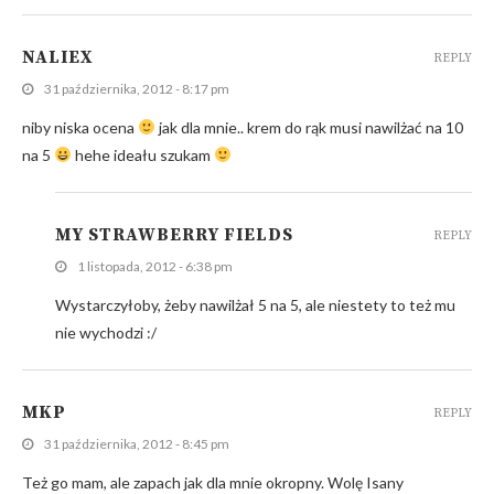
NALIEX
REPLY
31 października, 2012 - 8:17 pm
niby niska ocena
jak dla mnie.. krem do rąk musi nawilżać na 10
na 5
hehe ideału szukam
MY STRAWBERRY FIELDS
REPLY
1 listopada, 2012 - 6:38 pm
Wystarczyłoby, żeby nawilżał 5 na 5, ale niestety to też mu
nie wychodzi :/
MKP
REPLY
31 października, 2012 - 8:45 pm
Też go mam, ale zapach jak dla mnie okropny. Wolę Isany