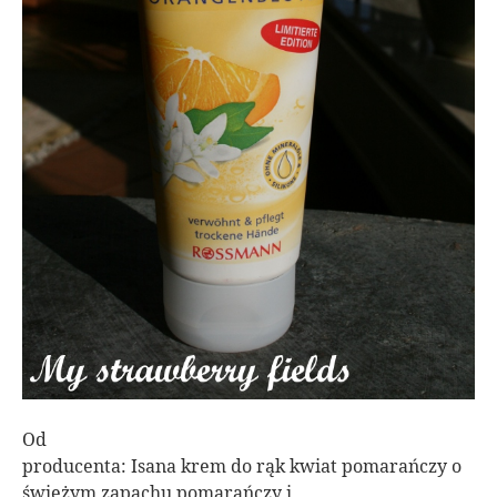
Od
producenta: Isana krem do rąk kwiat pomarańczy o
świeżym zapachu pomarańczy i