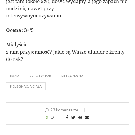
jest tani (około 5zł), dosyć wydajny, a jego zapach nie
nudzi się nawet przy
intensywnym używaniu.
Ocena: 3+/5
Miałyście
z nim przyjemność? Jakie są Wasze ulubione kremy
do rąk?
ISANA
KREM DO RĄK
PIELĘGNACJA
PIELĘGNACJA CIAŁA
23 komentarze
0