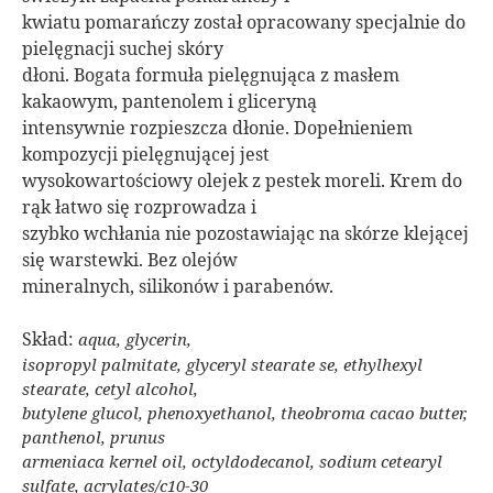
kwiatu pomarańczy został opracowany specjalnie do
pielęgnacji suchej skóry
dłoni. Bogata formuła pielęgnująca z masłem
kakaowym, pantenolem i gliceryną
intensywnie rozpieszcza dłonie. Dopełnieniem
kompozycji pielęgnującej jest
wysokowartościowy olejek z pestek moreli. Krem do
rąk łatwo się rozprowadza i
szybko wchłania nie pozostawiając na skórze klejącej
się warstewki. Bez olejów
mineralnych, silikonów i parabenów.
Skład:
aqua, glycerin,
isopropyl palmitate, glyceryl stearate se, ethylhexyl
stearate, cetyl alcohol,
butylene glucol, phenoxyethanol, theobroma cacao butter,
panthenol, prunus
armeniaca kernel oil, octyldodecanol, sodium cetearyl
sulfate, acrylates/c10-30