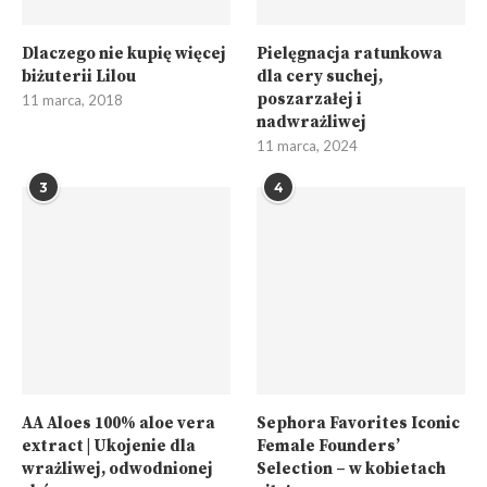
Dlaczego nie kupię więcej
Pielęgnacja ratunkowa
biżuterii Lilou
dla cery suchej,
poszarzałej i
11 marca, 2018
nadwrażliwej
11 marca, 2024
3
4
AA Aloes 100% aloe vera
Sephora Favorites Iconic
extract | Ukojenie dla
Female Founders’
wrażliwej, odwodnionej
Selection – w kobietach